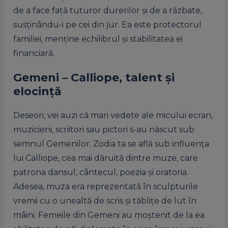
de a face faţă tuturor durerilor şi de a răzbate,
susţinându-i pe cei din jur. Ea este protectorul
familiei, menţine echilibrul şi stabilitatea ei
financiară.
Gemeni – Calliope, talent şi
elocinţă
Deseori, vei auzi că mari vedete ale micului ecran,
muzicieni, scriitori sau pictori s-au născut sub
semnul Gemenilor. Zodia ta se află sub influenţa
lui Calliope, cea mai dăruită dintre muze, care
patrona dansul, cântecul, poezia şi oratoria.
Adesea, muza era reprezentată în sculpturile
vremii cu o unealtă de scris şi tăbliţe de lut în
mâini. Femeile din Gemeni au moştenit de la ea