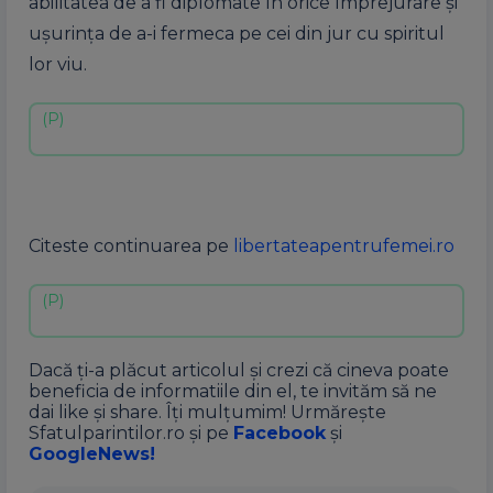
abilitatea de a fi diplomate în orice împrejurare şi
uşurinţa de a-i fermeca pe cei din jur cu spiritul
lor viu.
Citeste continuarea pe
libertateapentrufemei.ro
Dacă ți-a plăcut articolul și crezi că cineva poate
beneficia de informatiile din el, te invităm să ne
dai like și share. Îți mulțumim! Urmărește
Sfatulparintilor.ro și pe
Facebook
și
GoogleNews!