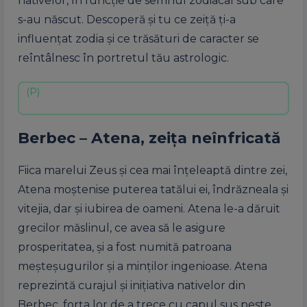
nativelor, în funcţie de semnul zodiacal sub care
s-au născut. Descoperă şi tu ce zeiţă ţi-a
influenţat zodia şi ce trăsături de caracter se
reîntâlnesc în portretul tău astrologic.
Berbec – Atena, zeiţa neînfricată
Fiica marelui Zeus şi cea mai înţeleaptă dintre zei,
Atena moştenise puterea tatălui ei, îndrăzneala şi
vitejia, dar şi iubirea de oameni. Atena le-a dăruit
grecilor măslinul, ce avea să le asigure
prosperitatea, şi a fost numită patroana
meşteşugurilor şi a minţilor ingenioase. Atena
reprezintă curajul şi iniţiativa nativelor din
Berbec, forţa lor de a trece cu capul sus peste