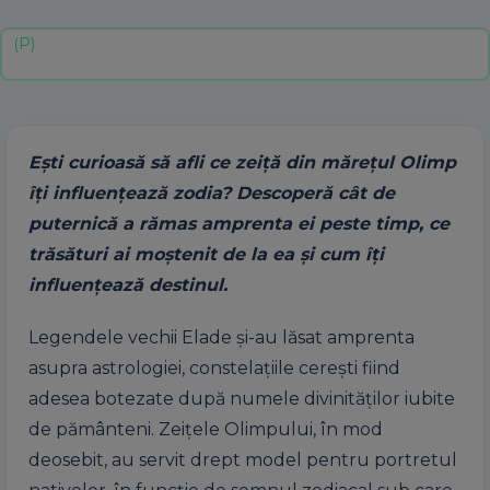
Eşti curioasă să afli ce zeiţă din măreţul Olimp
îţi influenţează zodia? Descoperă cât de
puternică a rămas amprenta ei peste timp, ce
trăsături ai moștenit de la ea și cum îți
influențează destinul.
Legendele vechii Elade şi-au lăsat amprenta
asupra astrologiei, constelaţiile cereşti fiind
adesea botezate după numele divinităţilor iubite
de pământeni. Zeiţele Olimpului, în mod
deosebit, au servit drept model pentru portretul