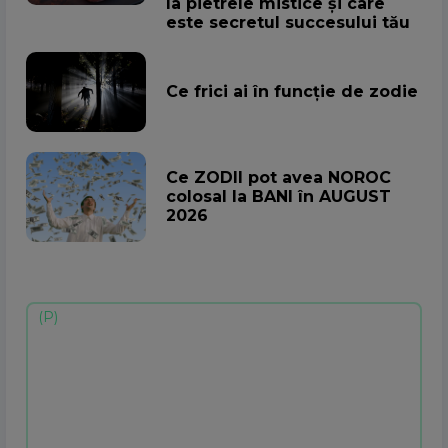
la pietrele mistice și care
este secretul succesului tău
Ce frici ai în funcție de zodie
Ce ZODII pot avea NOROC
colosal la BANI în AUGUST
2026