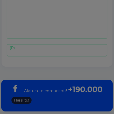
+190.000
Alatura-te comunitatii!
Hai si tu!