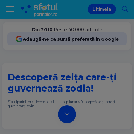
Ultimele
Din 2010
•
Peste 40.000 articole
Adaugă-ne ca sursă preferată în Google
Descoperă zeiţa care-ţi
guvernează zodia!
Sfatulparintilor
»
Horoscop
»
Horoscop lunar
»
Descoperă zeiţa care-ţi
guvernează zodia!