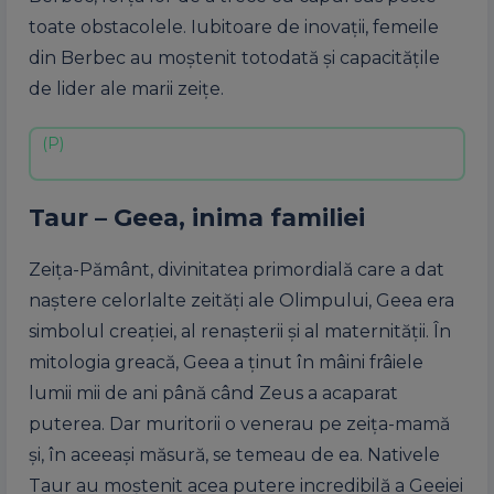
toate obstacolele. Iubitoare de inovaţii, femeile
din Berbec au moştenit totodată şi capacităţile
de lider ale marii zeiţe.
Taur – Geea, inima familiei
Zeiţa-Pământ, divinitatea primordială care a dat
naştere celorlalte zeităţi ale Olimpului, Geea era
simbolul creaţiei, al renaşterii şi al maternităţii. În
mitologia greacă, Geea a ţinut în mâini frâiele
lumii mii de ani până când Zeus a acaparat
puterea. Dar muritorii o venerau pe zeiţa-mamă
şi, în aceeaşi măsură, se temeau de ea. Nativele
Taur au moştenit acea putere incredibilă a Geeiei