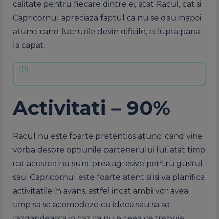
calitate pentru fiecare dintre ei, atat Racul, cat si
Capricornul apreciaza faptul ca nu se dau inapoi
atunci cand lucrurile devin dificile, ci lupta pana
la capat.
Activitati – 90%
Racul nu este foarte pretentios atunci cand vine
vorba despre optiunile partenerului lui, atat timp
cat acestea nu sunt prea agresive pentru gustul
sau. Capricornul este foarte atent si isi va planifica
activitatile in avans, astfel incat ambii vor avea
timp sa se acomodeze cu ideea sau sa se
razgandeasca in caz ca nu e ceea ce trebuie