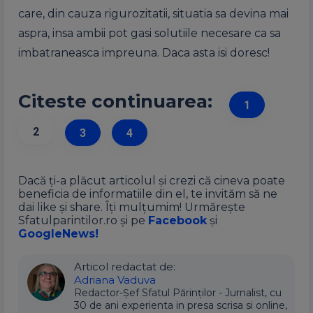
care, din cauza rigurozitatii, situatia sa devina mai
aspra, insa ambii pot gasi solutiile necesare ca sa
imbatraneasca impreuna. Daca asta isi doresc!
Citeste continuarea:
1
2
3
4
Dacă ți-a plăcut articolul și crezi că cineva poate
beneficia de informatiile din el, te invităm să ne
dai like și share. Îți mulțumim! Urmărește
Sfatulparintilor.ro și pe
Facebook
și
GoogleNews!
Articol redactat de:
Adriana Vaduva
Redactor-Șef Sfatul Părinților - Jurnalist, cu
30 de ani experienta in presa scrisa si online,