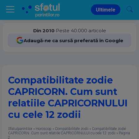
Ultimele
Din 2010
•
Peste 40.000 articole
Adaugă-ne ca sursă preferată în Google
Compatibilitate zodie
CAPRICORN. Cum sunt
relatiile CAPRICORNULUI
cu cele 12 zodii
Sfatulparintilor
»
Horoscop
»
Compatibilitate zodii
»
Compatibilitate zodie
CAPRICORN. Cum sunt relatiile CAPRICORNULUI cu cele 12 zodii
»
Pagina
2