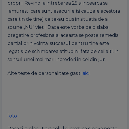
proprii. Revino la intrebarea 25 si incearca sa
lamuresti care sunt esecurile (si cauzele acestora
care tin de tine) ce te-au pus in situatia de a
spune „NU” vietii. Daca este vorba de o slaba
pregatire profesionala, aceasta se poate remedia
partial prin vointa: succesul pentru tine este
legat si de schimbarea atitudinii fata de ceilalti, in
sensul unei mai mari increderi in cei din jur.
Alte teste de personalitate gasiti
aici
.
foto
Dacă ți-a plăcut articolul și crezi că cineva poate