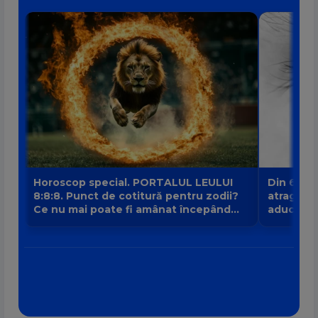
Horoscop special. PORTALUL LEULUI
Din 6 au
8:8:8. Punct de cotitură pentru zodii?
atrage no
Ce nu mai poate fi amânat începând
aduce intr
din 8 august?
banilor V