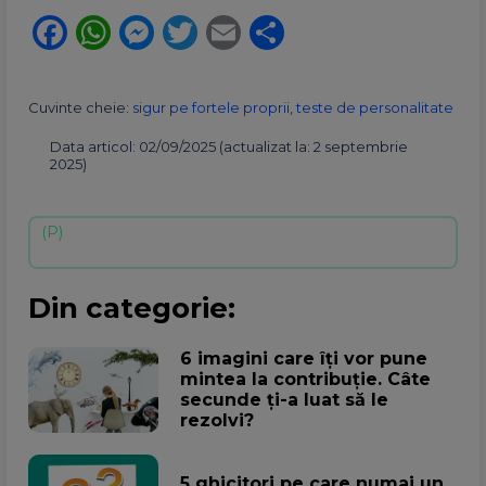
Facebook
WhatsApp
Messenger
Twitter
Email
Partajează
Cuvinte cheie:
sigur pe fortele proprii
,
teste de personalitate
Data articol: 02/09/2025 (actualizat la: 2 septembrie
2025)
Din categorie:
6 imagini care îți vor pune
mintea la contribuție. Câte
secunde ți-a luat să le
rezolvi?
5 ghicitori pe care numai un