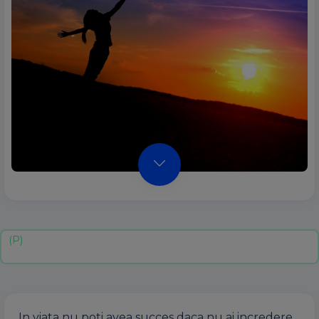
In viata nu poti avea succes daca nu ai incredere