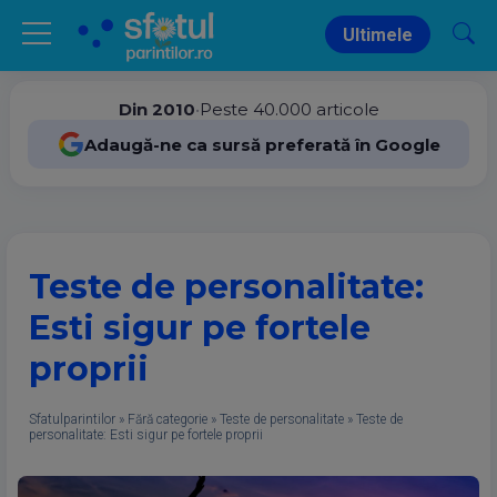
Ultimele
Din 2010
•
Peste 40.000 articole
Adaugă-ne ca sursă preferată în Google
Teste de personalitate:
Esti sigur pe fortele
proprii
Sfatulparintilor
»
Fără categorie
»
Teste de personalitate
»
Teste de
personalitate: Esti sigur pe fortele proprii