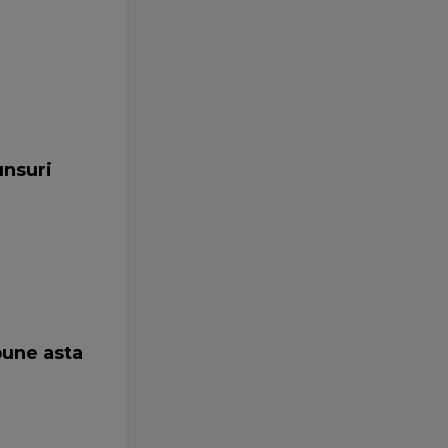
unsuri
pune asta