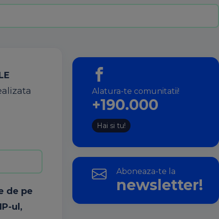
LE
ealizata
Alatura-te comunitatii!
+190.000
Hai si tu!
Aboneaza-te la
newsletter!
e de
pe
P-ul
,