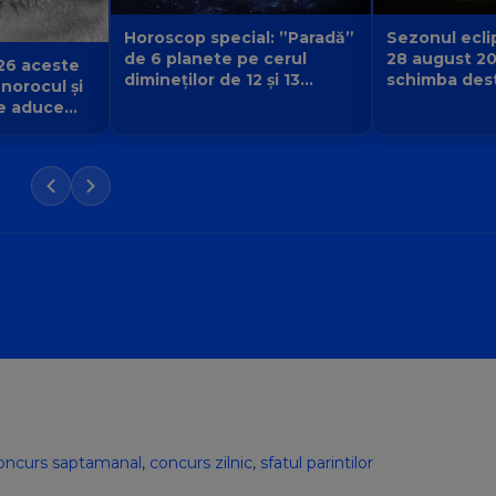
Sezonul eclip
Horoscop special: ”Paradă”
28 august 2
de 6 planete pe cerul
26 aceste
schimba desti
dimineților de 12 și 13
 norocul și
urmă și ce v
august 2026. Cine primește
e aduce
începe pentr
semnul că destinul își
iubirii și a
schimbă direcția?
 Balanță?
oncurs saptamanal
,
concurs zilnic
,
sfatul parintilor