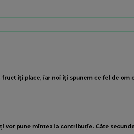
ruct îți place, iar noi îți spunem ce fel de om e
îți vor pune mintea la contribuție. Câte secunde 