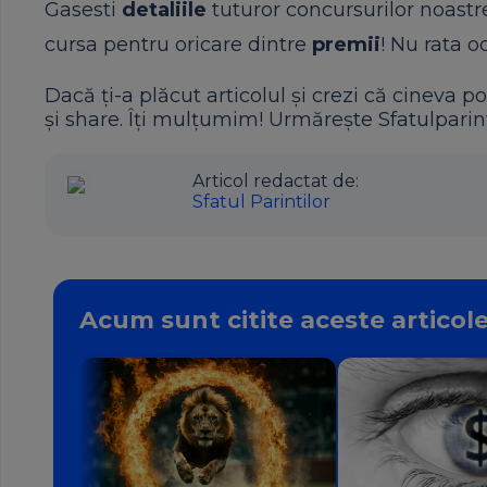
Gasesti
detaliile
tuturor concursurilor noast
cursa pentru oricare dintre
premii
! Nu rata o
Dacă ți-a plăcut articolul și crezi că cineva po
și share. Îți mulțumim! Urmărește Sfatulparint
Articol redactat de:
Sfatul Parintilor
Acum sunt citite aceste articol