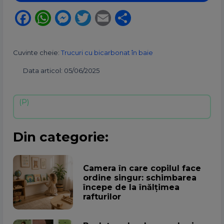
Facebook
WhatsApp
Messenger
Twitter
Email
Partajează
Cuvinte cheie:
Trucuri cu bicarbonat în baie
Data articol: 05/06/2025
Din categorie:
Camera în care copilul face
ordine singur: schimbarea
începe de la înălțimea
rafturilor