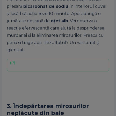
presară
bicarbonat de sodiu
în interiorul cuvei
și lasă-l să acționeze 10 minute. Apoi adaugă o
jumătate de cană de
oțet alb
. Vei observa o
reacție efervescentă care ajută la desprinderea
murdăriei și la eliminarea mirosurilor. Freacă cu
peria și trage apa. Rezultatul? Un vas curat și
igienizat.
3. Îndepărtarea mirosurilor
neplăcute din baie