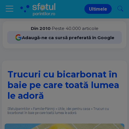
Ultimele
Din 2010
•
Peste 40.000 articole
Adaugă-ne ca sursă preferată în Google
Trucuri cu bicarbonat în
baie pe care toată lumea
le adoră
Sfatulparintilor
»
Familie-Părinţi
»
Utile, idei pentru casa
»
Trucuri cu
bicarbonat în baie pe care toată lumea le adoră