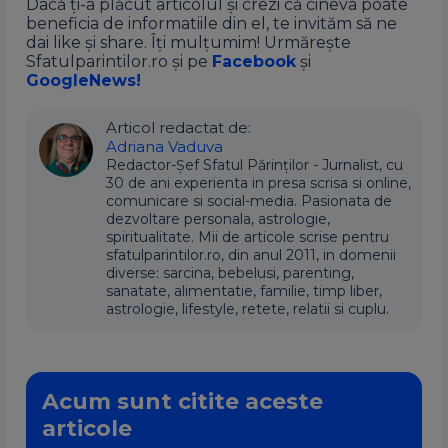
Dacă ți-a plăcut articolul și crezi că cineva poate
beneficia de informatiile din el, te invităm să ne
dai like și share. Îți mulțumim! Urmărește
Sfatulparintilor.ro și pe
Facebook
și
GoogleNews!
Articol redactat de:
Adriana Vaduva
Redactor-Șef Sfatul Părinților - Jurnalist, cu
30 de ani experienta in presa scrisa si online,
comunicare si social-media. Pasionata de
dezvoltare personala, astrologie,
spiritualitate. Mii de articole scrise pentru
sfatulparintilor.ro, din anul 2011, in domenii
diverse: sarcina, bebelusi, parenting,
sanatate, alimentatie, familie, timp liber,
astrologie, lifestyle, retete, relatii si cuplu.
Acum sunt citite aceste
articole