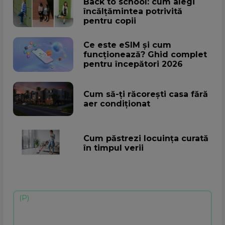
Back to school: cum alegi
încălțămintea potrivită
pentru copii
Ce este eSIM și cum
funcționează? Ghid complet
pentru începători 2026
Cum să-ţi răcoreşti casa fără
aer condiţionat
Cum păstrezi locuința curată
în timpul verii