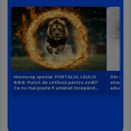
Horoscop special. PORTALUL LEULUI
Din 6 au
8:8:8. Punct de cotitură pentru zodii?
atrage no
Ce nu mai poate fi amânat începând
aduce intr
din 8 august?
banilor V