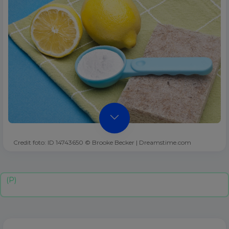
Credit foto: ID 14743650 © Brooke Becker | Dreamstime.com