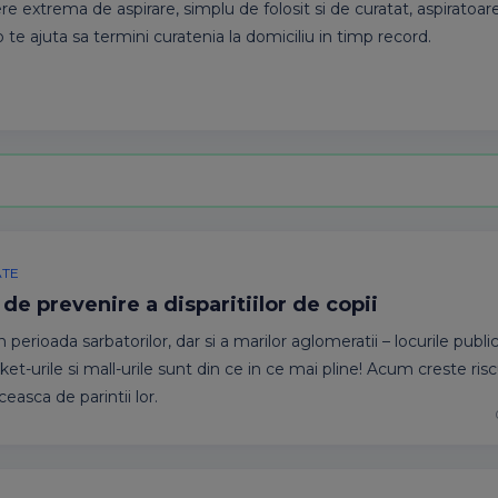
e extrema de aspirare, simplu de folosit si de curatat, aspiratoare
te ajuta sa termini curatenia la domiciliu in timp record.
ATE
 de prevenire a disparitiilor de copii
perioada sarbatorilor, dar si a marilor aglomeratii – locurile public
t-urile si mall-urile sunt din ce in ce mai pline! Acum creste risc
ceasca de parintii lor.