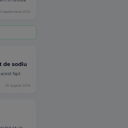
cem in revista
19 septembrie 2014
t de sodiu
 acest fapt
29 august 2014
 acasa sa va