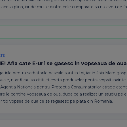
u sacosa plina, iar de multe dintre cele cumparate sa nu aveti de f
ATE
E! Afla cate E-uri se gasesc in vopseaua de oua
tirile pentru sarbatorile pascale sunt in toi, iar in Joia Mare gos
uale, n-ar fi rau sa cititi eticheta produselor pentru vopsit inainte
Agentia Nationala pentru Protectia Consumatorilor atrage atent
care le contine vopseaua de oua, dupa ce a realizat un studiu pe e
r tip vopsea de oua ce se regasesc pe piata din Romania.