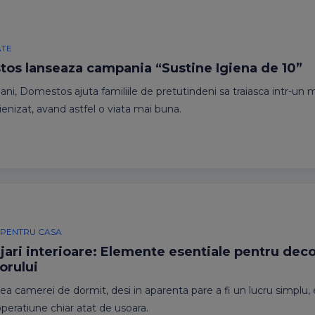
ATE
os lanseaza campania “Sustine Igiena de 10”
ani, Domestos ajuta familiile de pretutindeni sa traiasca intr-un 
gienizat, avand astfel o viata mai buna.
EI PENTRU CASA
ari interioare: Elemente esentiale pentru dec
orului
a camerei de dormit, desi in aparenta pare a fi un lucru simplu,
operatiune chiar atat de usoara.