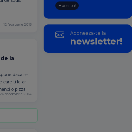
ul de sodiu
Hai si tu!
12 februarie 2015
Aboneaza-te la
newsletter!
 de la
 spune daca n-
 care ti le-ar
nanci o pizza.
26 decembrie 2014