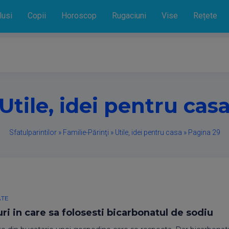
lusi
Copii
Horoscop
Rugaciuni
Vise
Rețete
Utile, idei pentru cas
Sfatulparintilor
»
Familie-Părinţi
»
Utile, idei pentru casa
»
Pagina 29
ATE
i in care sa folosesti bicarbonatul de sodiu