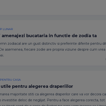
P LUNAR
 amenajezi bucataria in functie de zodia ta
mn zodiacal are un gust distinctiv si preferinte diferite pentru d
i. De asemenea, fiecare zodie are propria viziune despre cum vrea
ei.
EI PENTRU CASA
 utile pentru alegerea draperiilor
marea majoritate stiti ca alegerea draperilor care va vor decora c
o investitie deloc de neglijat. Pentru a face alegerea corecta, tot