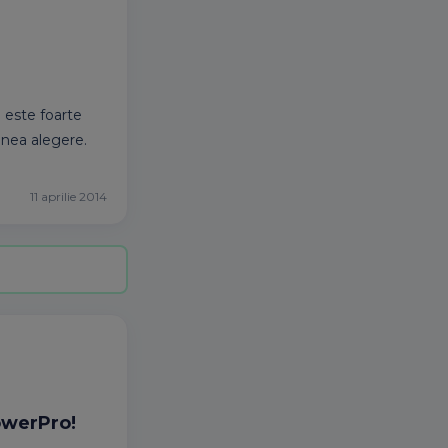
a este foarte
enea alegere.
11 aprilie 2014
owerPro!