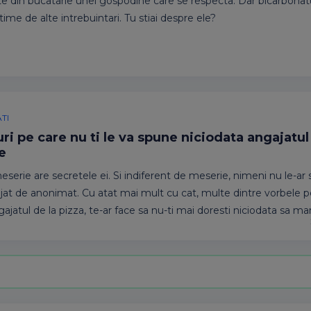
te din bucatarie unei gospodine care se respecta. Dar bicarbonat
ime de alte intrebuintari. Tu stiai despre ele?
TI
uri pe care nu ti le va spune niciodata angajatul
e
eserie are secretele ei. Si indiferent de meserie, nimeni nu le-ar
ejat de anonimat. Cu atat mai mult cu cat, multe dintre vorbele pe
ajatul de la pizza, te-ar face sa nu-ti mai doresti niciodata sa ma