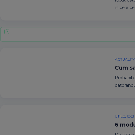
facut este
in cele c
ACTUALIT
Cum sa
Probabil 
datorandu
UTILE, ID
6 modu
De cate o