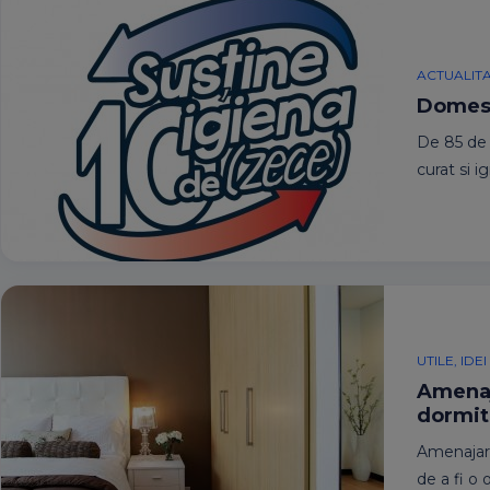
ACTUALIT
Domest
De 85 de 
curat si i
UTILE, ID
Amenaj
dormit
Amenajare
de a fi o 