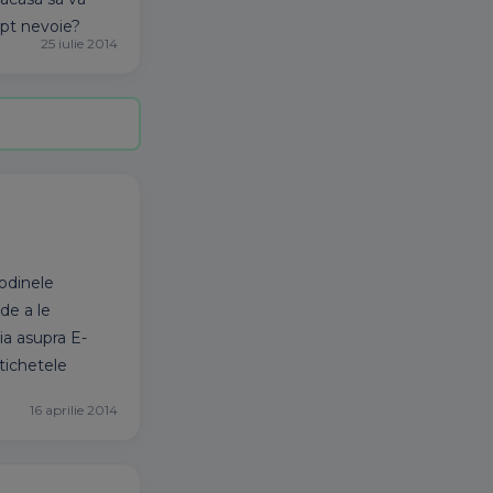
apt nevoie?
25 iulie 2014
podinele
 de a le
ia asupra E-
tichetele
16 aprilie 2014