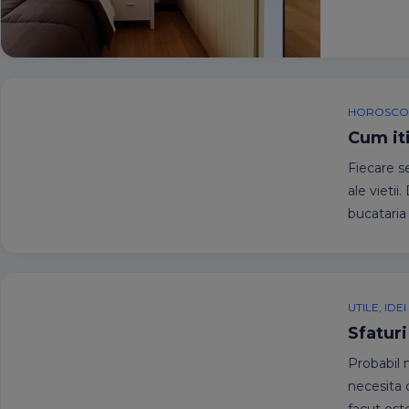
HOROSCO
Cum iti
Fiecare se
ale vieti
bucataria 
UTILE, ID
Sfaturi
Probabil 
necesita 