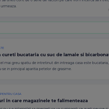
 sa tineti cont de o serie de factori pe care vom incerca sa ii tre
e urmeaza.
ATE
 cureti bucataria cu suc de lamaie si bicarbona
cel mai greu spatiu de intretinut din intreaga casa este bucataria,
-se in principal aparitia petelor de grasime.
EI PENTRU CASA
ri in care magazinele te falimenteaza
ri nu s-a intamplat sa mergeti sa va cumparati ce aveti nevoie si