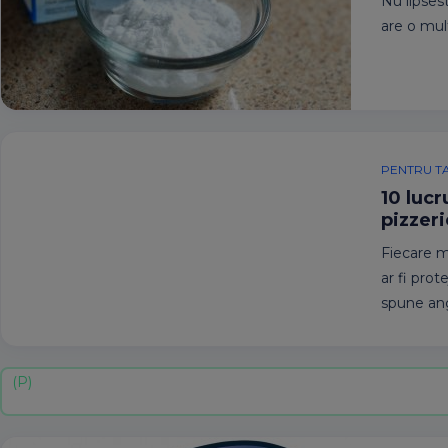
Nu lipses
are o mult
PENTRU TA
10 lucr
pizzeri
Fiecare m
ar fi prot
spune ang