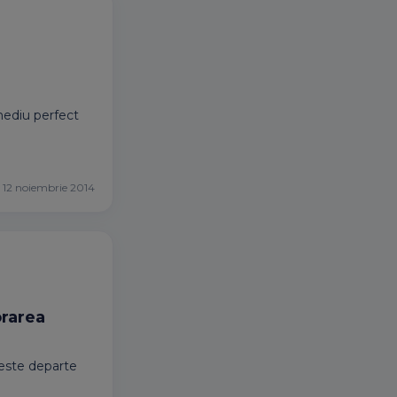
mediu perfect
12 noiembrie 2014
orarea
 este departe