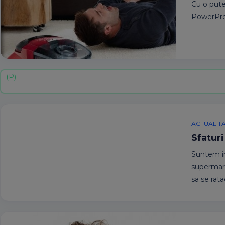
Cu o puter
PowerPro 
ACTUALIT
Sfaturi
Suntem in 
supermarke
sa se rata