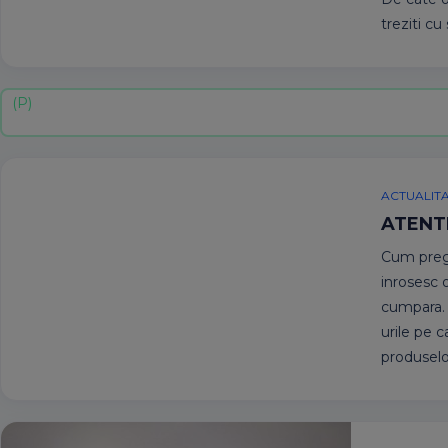
treziti c
ACTUALIT
ATENTI
Cum prega
inrosesc o
cumpara. 
urile pe 
produselo