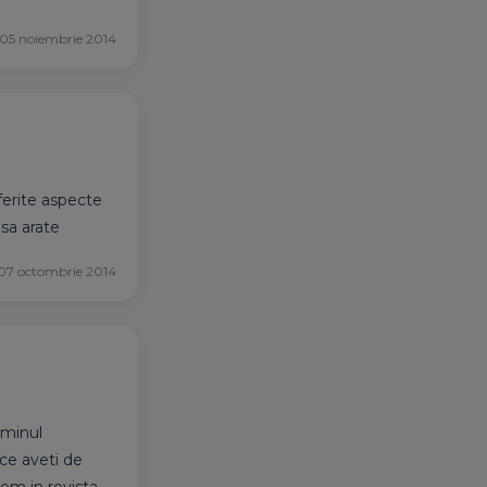
05 noiembrie 2014
iferite aspecte
 sa arate
07 octombrie 2014
aminul
 ce aveti de