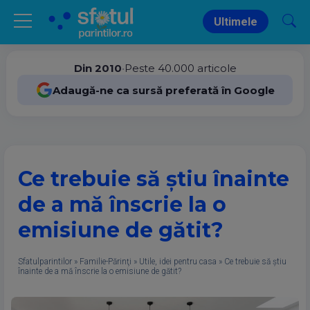
Ultimele
Din 2010
•
Peste 40.000 articole
Adaugă-ne ca sursă preferată în Google
Ce trebuie să știu înainte
de a mă înscrie la o
emisiune de gătit?
Sfatulparintilor
»
Familie-Părinţi
»
Utile, idei pentru casa
»
Ce trebuie să știu
înainte de a mă înscrie la o emisiune de gătit?