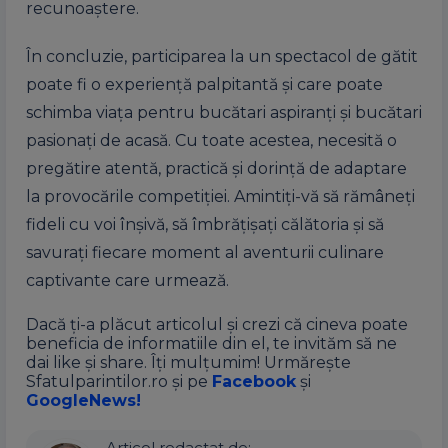
recunoaștere.
În concluzie, participarea la un spectacol de gătit
poate fi o experiență palpitantă și care poate
schimba viața pentru bucătari aspiranți și bucătari
pasionați de acasă. Cu toate acestea, necesită o
pregătire atentă, practică și dorință de adaptare
la provocările competiției. Amintiți-vă să rămâneți
fideli cu voi înșivă, să îmbrățișați călătoria și să
savurați fiecare moment al aventurii culinare
captivante care urmează.
Dacă ți-a plăcut articolul și crezi că cineva poate
beneficia de informatiile din el, te invităm să ne
dai like și share. Îți mulțumim! Urmărește
Sfatulparintilor.ro și pe
Facebook
și
GoogleNews!
Articol redactat de: