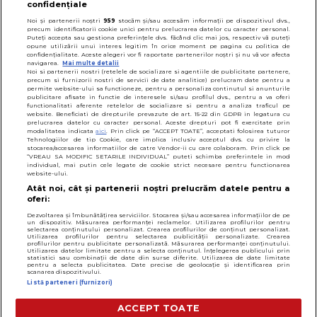
confidențiale
© 2026
SfatulParintilor.ro
.
Designed by Live Design
Noi și partenerii noștri
959
stocăm și/sau accesăm informații pe dispozitivul dvs.,
precum identificatorii cookie unici pentru prelucrarea datelor cu caracter personal.
Puteți accepta sau gestiona preferințele dvs. făcând clic mai jos, respectiv vă puteți
opune utilizării unui interes legitim în orice moment pe pagina cu politica de
confidențialitate. Aceste alegeri vor fi raportate partenerilor noștri și nu vă vor afecta
navigarea.
Mai multe detalii
Noi si partenerii nostri (retelele de socializare si agentiile de publicitate partenere,
precum si furnizorii nostri de servicii de date analitice) prelucram date pentru a
permite website-ului sa functioneze, pentru a personaliza continutul si anunturile
publicitare afisate in functie de interesele si/sau profilul dvs., pentru a va oferi
functionalitati aferente retelelor de socializare si pentru a analiza traficul pe
website. Beneficiati de drepturile prevazute de art. 15-22 din GDPR in legatura cu
prelucrarea datelor cu caracter personal. Aceste drepturi pot fi exercitate prin
modalitatea indicata
aici
. Prin click pe “ACCEPT TOATE”, acceptati folosirea tuturor
Tehnologiilor de tip Cookie, care implica inclusiv acceptul dvs. cu privire la
stocarea/accesarea informatiilor de catre Vendor-ii cu care colaboram. Prin click pe
“VREAU SA MODIFIC SETARILE INDIVIDUAL” puteti schimba preferintele in mod
individual, mai putin cele legate de cookie strict necesare pentru functionarea
website-ului.
Atât noi, cât și partenerii noștri prelucrăm datele pentru a
oferi:
Dezvoltarea și îmbunătățirea serviciilor. Stocarea și/sau accesarea informațiilor de pe
un dispozitiv. Măsurarea performanței reclamelor. Utilizarea profilurilor pentru
selectarea conținutului personalizat. Crearea profilurilor de conținut personalizat.
Utilizarea profilurilor pentru selectarea publicității personalizate. Crearea
profilurilor pentru publicitate personalizată. Măsurarea performanței conținutului.
Utilizarea datelor limitate pentru a selecta conținutul. Înțelegerea publicului prin
statistici sau combinații de date din surse diferite. Utilizarea de date limitate
pentru a selecta publicitatea. Date precise de geolocație și identificarea prin
scanarea dispozitivului.
Listă parteneri (furnizori)
ACCEPT TOATE