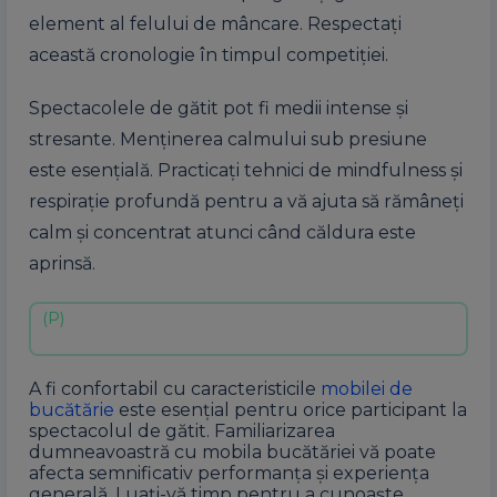
element al felului de mâncare. Respectați
această cronologie în timpul competiției.
Spectacolele de gătit pot fi medii intense și
stresante. Menținerea calmului sub presiune
este esențială. Practicați tehnici de mindfulness și
respirație profundă pentru a vă ajuta să rămâneți
calm și concentrat atunci când căldura este
aprinsă.
A fi confortabil cu caracteristicile
mobilei de
bucătărie
este esențial pentru orice participant la
spectacolul de gătit. Familiarizarea
dumneavoastră cu mobila bucătăriei vă poate
afecta semnificativ performanța și experiența
generală. Luați-vă timp pentru a cunoaște