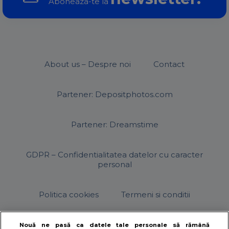
Aboneaza-te la
About us – Despre noi
Contact
Partener: Depositphotos.com
Partener: Dreamstime
GDPR – Confidentialitatea datelor cu caracter
personal
Politica cookies
Termeni si conditii
Nouă ne pasă ca datele tale personale să rămână