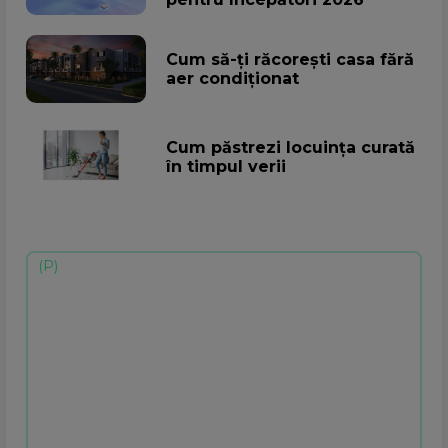
Cum să-ţi răcoreşti casa fără
aer condiţionat
Cum păstrezi locuința curată
în timpul verii