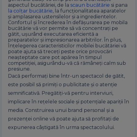
aspectul bucătăriei, de la
scaun bucătărie
si pana
la colțar bucătărie
, la funcționalitatea aparatelor
și amplasarea ustensilelor și a ingredientelor.
Confortul și încrederea în defășurarea pe mobila
bucătărie vă vor permite să vă concentrați pe
gătit, ușurând executarea eficientă a
preparatelor și impresionarea arbitrilor. În plus,
înțelegerea caracteristicilor mobilei bucătăriei vă
poate ajuta să treceți peste orice provocări
neașteptate care pot apărea în timpul
competiției, asigurându-vă că rămâneți calm sub
presiune.
Dacă performați bine într-un spectacol de gătit,
este posibil să primiți o publicitate și o atenție
semnificativă. Pregătiți-vă pentru interviuri,
implicare în rețelele sociale și potențiale apariții în
media. Construirea unui brand personal și a
prezenței online vă poate ajuta să profitați de
expunerea câștigată în urma spectacolului.