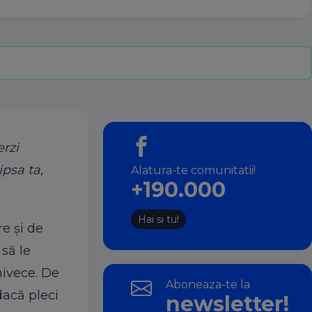
erzi
ipsa ta,
Alatura-te comunitatii!
+190.000
Hai si tu!
e și de
 să le
hivece. De
Aboneaza-te la
dacă pleci
newsletter!