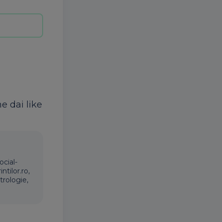
ne dai like
ocial-
ntilor.ro,
trologie,