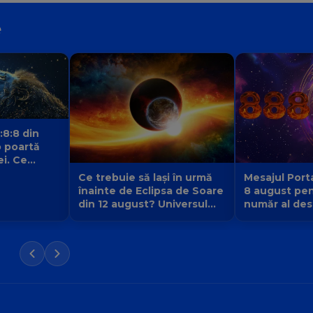
e
:8:8 din
 poartă
ei. Ce
 fiecare
Ce trebuie să lași în urmă
Mesajul Porta
înainte de Eclipsa de Soare
8 august pen
din 12 august? Universul
număr al dest
face loc unei vieți noi
la 9