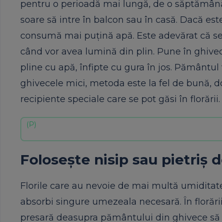
pentru o perioadă mai lungă, de o săptămână s
soare să intre în balcon sau în casă. Dacă est
consumă mai puțină apă. Este adevărat că se po
când vor avea lumină din plin. Pune în ghivecele
pline cu apă, înfipte cu gura în jos. Pământul
ghivecele mici, metoda este la fel de bună, doa
recipiente speciale care se pot găsi în florării.
Folosește nisip sau pietriș 
Florile care au nevoie de mai multă umiditate 
absorbi singure umezeala necesară. În florării
presară deasupra pământului din ghivece să 