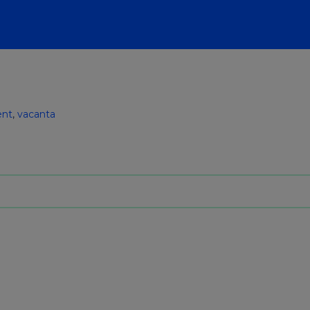
ent
,
vacanta