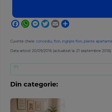
Facebook
WhatsApp
Messenger
Twitter
Email
Partajează
Cuvinte cheie:
concediu
,
flori
,
ingrijire flori
,
plante apartam
Data articol: 20/09/2016 (actualizat la: 21 septembrie 2016)
Din categorie: