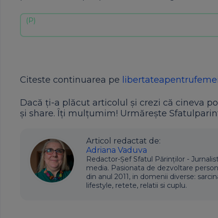
Citeste continuarea pe
libertateapentrufemei
Dacă ți-a plăcut articolul și crezi că cineva po
și share. Îți mulțumim! Urmărește Sfatulparint
Articol redactat de:
Adriana Vaduva
Redactor-Șef Sfatul Părinților - Jurnalis
media. Pasionata de dezvoltare personala,
din anul 2011, in domenii diverse: sarcin
lifestyle, retete, relatii si cuplu.