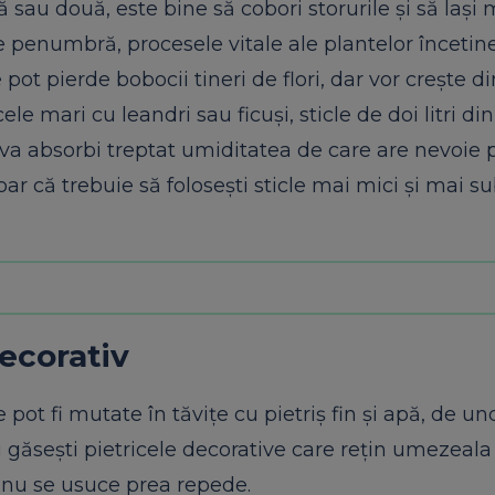
au două, este bine să cobori storurile și să lași 
e penumbră, procesele vitale ale plantelor încetine
t pierde bobocii tineri de flori, dar vor crește di
 mari cu leandri sau ficuși, sticle de doi litri din 
 va absorbi treptat umiditatea de care are nevoie p
r că trebuie să folosești sticle mai mici și mai su
decorativ
pot fi mutate în tăvițe cu pietriș fin și apă, de un
 găsești pietricele decorative care rețin umezeala 
nu se usuce prea repede.