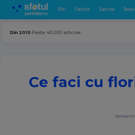
Stiri
Familie
Sarcina
Bebe
Din 2010
•
Peste 40.000 articole
Ce faci cu flo
Sfatulparinti