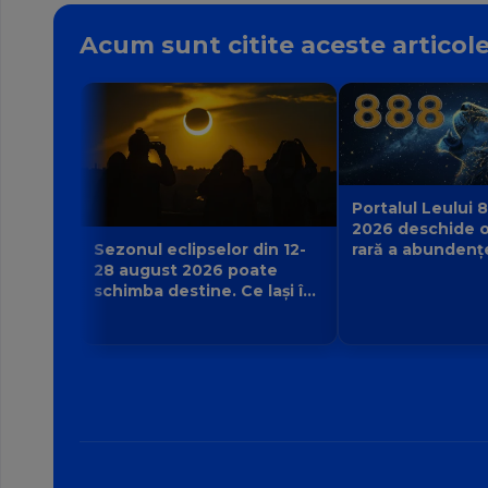
Acum sunt citite aceste articol
Portalul Leului 8
2026 deschide o
rară a abundenț
Sezonul eclipselor din 12-
poate manifesta
28 august 2026 poate
zodie?
schimba destine. Ce lași în
urmă și ce viață nouă
începe pentru zodia ta?