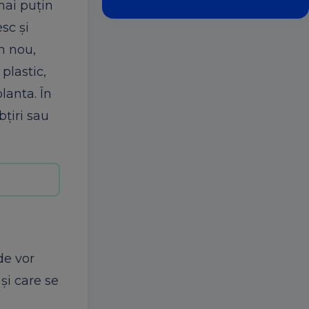
mai puțin
sc și
n nou,
plastic,
lanta. În
bțiri sau
de vor
și care se