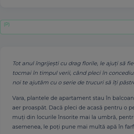
Tot anul îngrijești cu drag florile, le ajuți să f
tocmai în timpul verii, când pleci în concediu.
noi te ajutăm cu o serie de trucuri să îți păstr
Vara, plantele de apartament stau în balcoan
aer proaspăt. Dacă pleci de acasă pentru o peri
muți din locurile însorite mai la umbră, pen
asemenea, le poți pune mai multă apă în farfu