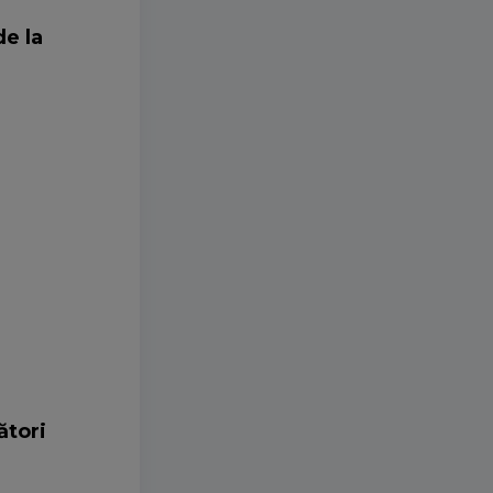
de la
ători