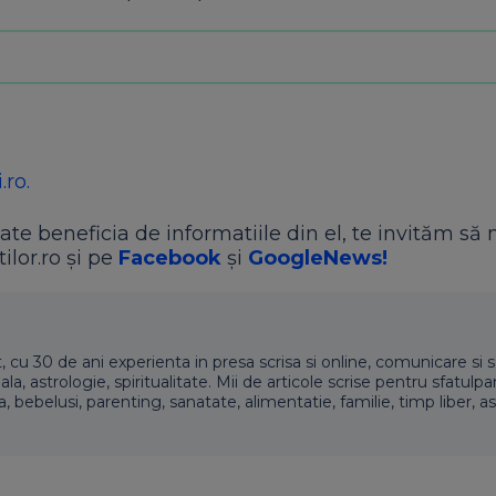
.ro.
ate beneficia de informatiile din el, te invităm să 
ilor.ro și pe
Facebook
și
GoogleNews!
t, cu 30 de ani experienta in presa scrisa si online, comunicare si s
 astrologie, spiritualitate. Mii de articole scrise pentru sfatulpari
a, bebelusi, parenting, sanatate, alimentatie, familie, timp liber, as