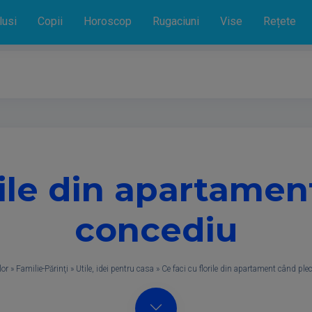
lusi
Copii
Horoscop
Rugaciuni
Vise
Rețete
rile din apartamen
concediu
lor
»
Familie-Părinţi
»
Utile, idei pentru casa
»
Ce faci cu florile din apartament când ple