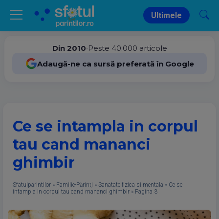
Ultimele
Din 2010
•
Peste 40.000 articole
Adaugă-ne ca sursă preferată în Google
Ce se intampla in corpul
tau cand mananci
ghimbir
Sfatulparintilor
»
Familie-Părinţi
»
Sanatate fizica si mentala
»
Ce se
intampla in corpul tau cand mananci ghimbir
»
Pagina 3