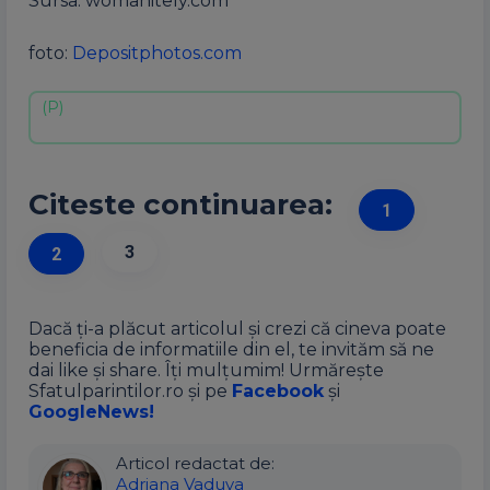
Sursa: womanitely.com
foto:
Depositphotos.com
Citeste continuarea:
1
3
2
Dacă ți-a plăcut articolul și crezi că cineva poate
beneficia de informatiile din el, te invităm să ne
dai like și share. Îți mulțumim! Urmărește
Sfatulparintilor.ro și pe
Facebook
și
GoogleNews!
Articol redactat de:
Adriana Vaduva