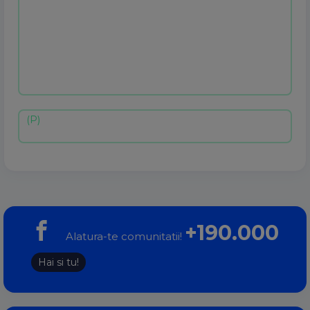
+190.000
Alatura-te comunitatii!
Hai si tu!