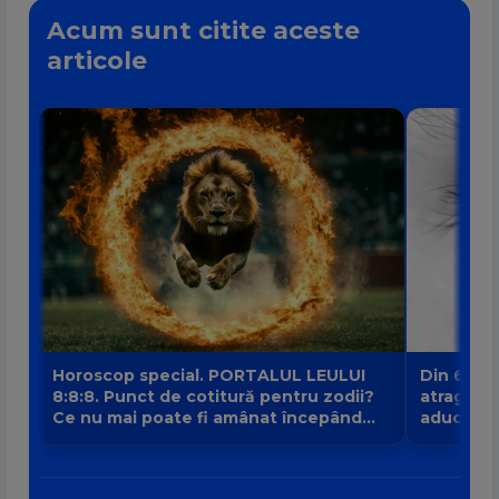
Acum sunt citite aceste
articole
Horoscop special. PORTALUL LEULUI
Din 6 au
8:8:8. Punct de cotitură pentru zodii?
atrage no
Ce nu mai poate fi amânat începând
aduce intr
din 8 august?
banilor V