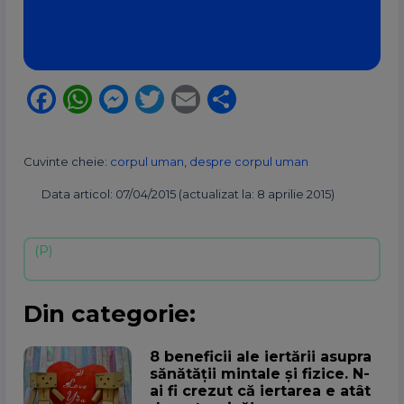
Facebook
WhatsApp
Messenger
Twitter
Email
Partajează
Cuvinte cheie:
corpul uman
,
despre corpul uman
Data articol: 07/04/2015 (actualizat la: 8 aprilie 2015)
Din categorie:
8 beneficii ale iertării asupra
sănătății mintale și fizice. N-
ai fi crezut că iertarea e atât