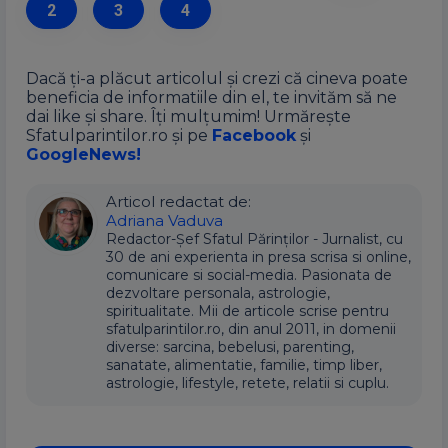
2
3
4
Dacă ți-a plăcut articolul și crezi că cineva poate
beneficia de informatiile din el, te invităm să ne
dai like și share. Îți mulțumim! Urmărește
Sfatulparintilor.ro și pe
Facebook
și
GoogleNews!
Articol redactat de:
Adriana Vaduva
Redactor-Șef Sfatul Părinților - Jurnalist, cu
30 de ani experienta in presa scrisa si online,
comunicare si social-media. Pasionata de
dezvoltare personala, astrologie,
spiritualitate. Mii de articole scrise pentru
sfatulparintilor.ro, din anul 2011, in domenii
diverse: sarcina, bebelusi, parenting,
sanatate, alimentatie, familie, timp liber,
astrologie, lifestyle, retete, relatii si cuplu.