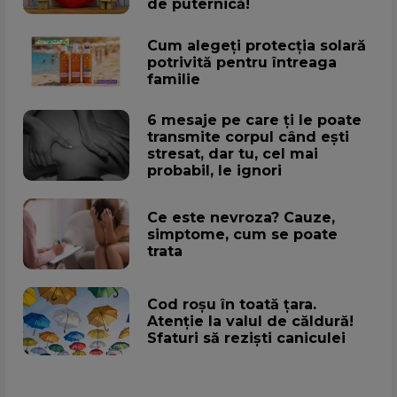
de puternică!
Cum alegeţi protecţia solară
potrivită pentru întreaga
familie
6 mesaje pe care ți le poate
transmite corpul când ești
stresat, dar tu, cel mai
probabil, le ignori
Ce este nevroza? Cauze,
simptome, cum se poate
trata
Cod roșu în toată țara.
Atenţie la valul de căldură!
Sfaturi să rezişti caniculei