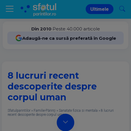
Ultimele
Din 2010
•
Peste 40.000 articole
Adaugă-ne ca sursă preferată în Google
8 lucruri recent
descoperite despre
corpul uman
Sfatulparintilor
»
Familie-Părinţi
»
Sanatate fizica si mentala
»
8 lucruri
recent descoperite despre corpul uman