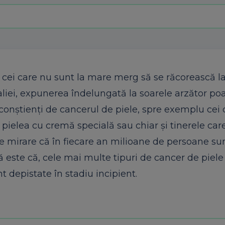
 cei care nu sunt la mare merg să se răcorească l
edaliei, expunerea îndelungată la soarele arzător p
conştienţi de cancerul de piele, spre exemplu cei 
 pielea cu cremă specială sau chiar şi tinerele car
e mirare că în fiecare an milioane de persoane su
 este că, cele mai multe tipuri de cancer de piele 
t depistate în stadiu incipient.