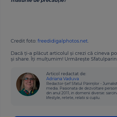
măsurile de precauţie?
Credit foto:
freedidigalphotos.net
.
Dacă ți-a plăcut articolul și crezi că cineva po
și share. Îți mulțumim! Urmărește Sfatulparint
Articol redactat de:
Adriana Vaduva
Redactor-Șef Sfatul Părinților - Jurnalis
media. Pasionata de dezvoltare personala,
din anul 2011, in domenii diverse: sarcin
lifestyle, retete, relatii si cuplu.