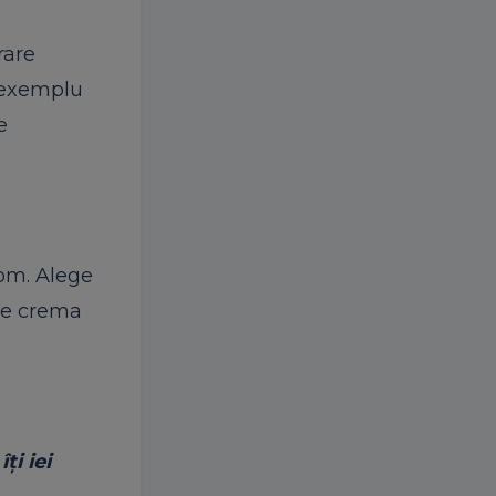
rare
e exemplu
e
nom. Alege
 de crema
ţi iei