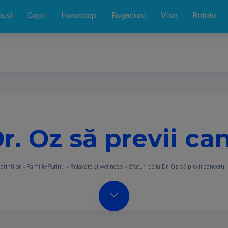
lusi
Copii
Horoscop
Rugaciuni
Vise
Rețete
Dr. Oz să previi ca
arintilor
»
Familie-Părinţi
»
Relaxare și wellness
»
Sfaturi de la Dr. Oz să previi cancerul 