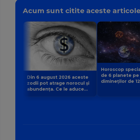
Acum sunt citite aceste articol
Horoscop specia
de 6 planete pe
Din 6 august 2026 aceste
dimineților de 12 
zodii pot atrage norocul și
august 2026. Ci
abundența. Ce le aduce
semnul că destin
intrarea planetei iubirii și a
schimbă direcți
banilor Venus în Balanță?