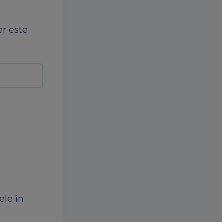
er este
i
ele în