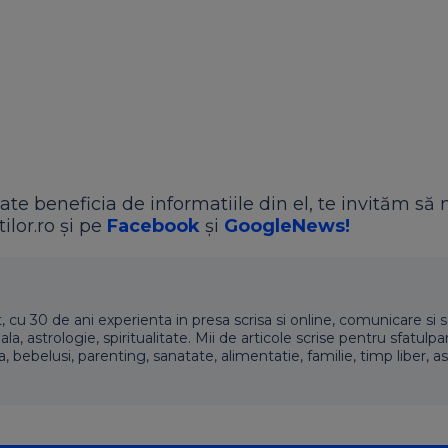
ate beneficia de informatiile din el, te invităm să 
ilor.ro și pe
Facebook
și
GoogleNews!
t, cu 30 de ani experienta in presa scrisa si online, comunicare si s
 astrologie, spiritualitate. Mii de articole scrise pentru sfatulpari
a, bebelusi, parenting, sanatate, alimentatie, familie, timp liber, as