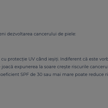
veni dezvoltarea cancerului de piele:
e cu protecţie UV când ieşiţi. Indiferent că este vo
e joacă expunerea la soare creşte riscurile canceru
 coeficient SPF de 30 sau mai mare poate reduce r