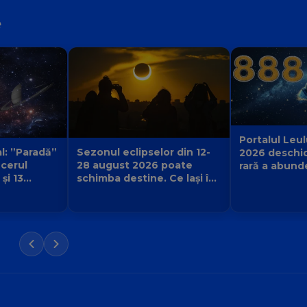
e
Portalul Leul
Sezonul eclipselor din 12-
l: ”Paradă”
2026 deschi
28 august 2026 poate
 cerul
rară a abund
schimba destine. Ce lași în
și 13
poate manife
urmă și ce viață nouă
ne primește
zodie?
începe pentru zodia ta?
ul își
a?