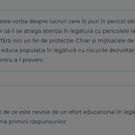
este vorba despre lucruri care îţi pun în pericol să
ă li se atragă atenţia în legătură cu pericolele la
ră nici un fel de protecţie. Chiar şi mijloacele de
educa populaţia în legătură cu riscurile dezvoltări
ntru a-l preveni.
t de ce este nevoie de un efort educaţional în leg
ma primirii răspunsurilor: