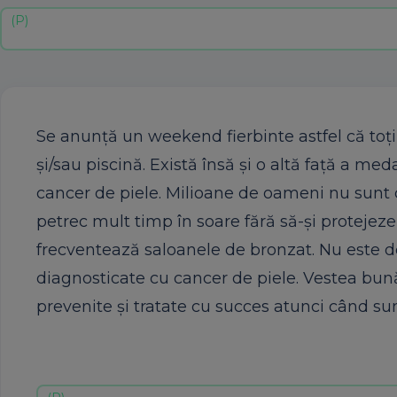
Se anunţă un weekend fierbinte astfel că toţi
şi/sau piscină. Există însă şi o altă faţă a m
cancer de piele. Milioane de oameni nu sunt 
petrec mult timp în soare fără să-şi protejeze
frecventează saloanele de bronzat. Nu este d
diagnosticate cu cancer de piele. Vestea bună
prevenite şi tratate cu succes atunci când sun