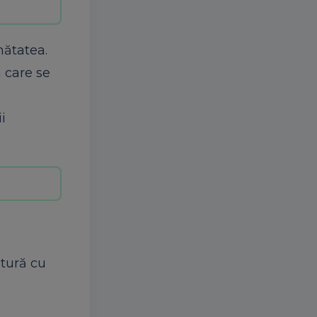
nătatea.
 care se
i
ătură cu