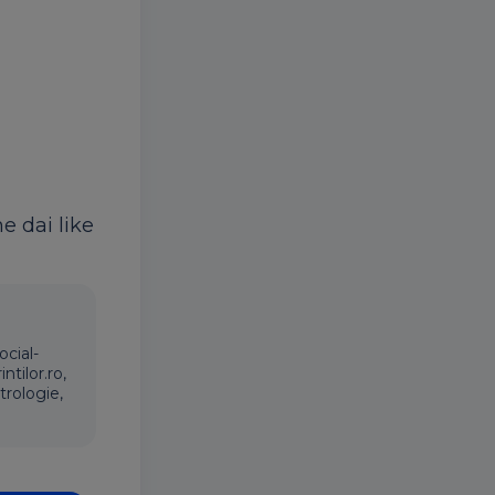
ne dai like
ocial-
ntilor.ro,
trologie,