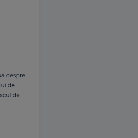
rba despre
lui de
iscul de