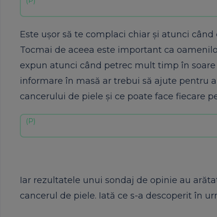
Este uşor să te complaci chiar şi atunci când 
Tocmai de aceea este important ca oamenilor s
expun atunci când petrec mult timp în soare fă
informare în masă ar trebui să ajute pentru a 
cancerului de piele şi ce poate face fiecare pe
Iar rezultatele unui sondaj de opinie au arăta
cancerul de piele. Iată ce s-a descoperit în ur