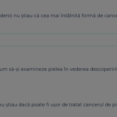
ondenţi nu ştiau că cea mai întâlnită formă de canc
cum să-şi examineze pielea în vederea descoperiri
u ştiau dacă poate fi uşor de tratat cancerul de pi