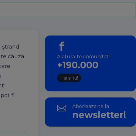
a ştrand
oate cauza
Alatura-te comunitatii!
+190.000
care
e
Hai si tu!
nt
pot fi
Aboneaza-te la
newsletter!