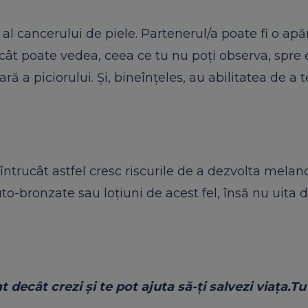
al cancerului de piele. Partenerul/a poate fi o apă
ucât poate vedea, ceea ce tu nu poţi observa, spr
ă a piciorului. Şi, bineînţeles, au abilitatea de a t
 întrucât astfel cresc riscurile de a dezvolta mela
to-bronzate sau loţiuni de acest fel, însă nu uita
decât crezi şi te pot ajuta să-ţi salvezi viaţa.Tu î