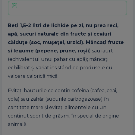
Beţi 1,5-2 litri de lichide pe zi, nu prea reci,
apă, sucuri naturale din fructe şi ceaiuri
călduţe (soc, muşeţel, urzici). Mâncaţi fructe
şi legume (pepene, prune, roşii
) sau iaurt
(echivalentul unui pahar cu apă); mâncaţi
echilibrat şi variat insistând pe produsele cu
valoare calorică mică.
Evitaţi băuturile ce conţin cofeină (cafea, ceai,
cola) sau zahăr (sucurile carbogazoase) în
cantitate mare şi evitaţi alimentele cu un
conţinut sporit de grăsimi, în special de origine
animală.