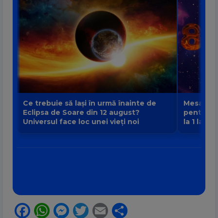
Ce trebuie să lași în urmă înainte de
Mesajul P
Eclipsa de Soare din 12 august?
pentru fi
Universul face loc unei vieți noi
la 1 la 9
Facebook
WhatsApp
Messenger
Twitter
Email
Partajează