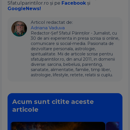
Sfatulparintilor.ro și pe
Facebook
și
GoogleNews!
Articol redactat de:
Adriana Vaduva
Redactor-Șef Sfatul Părinților - Jurnalist, cu
30 de ani experienta in presa scrisa si online,
comunicare si social-media. Pasionata de
dezvoltare personala, astrologie,
spiritualitate. Mii de articole scrise pentru
sfatulparintilor.ro, din anul 2011, in domenii
diverse: sarcina, bebelusi, parenting,
sanatate, alimentatie, familie, timp liber,
astrologie, lifestyle, retete, relatii si cuplu.
Acum sunt citite aceste
articole