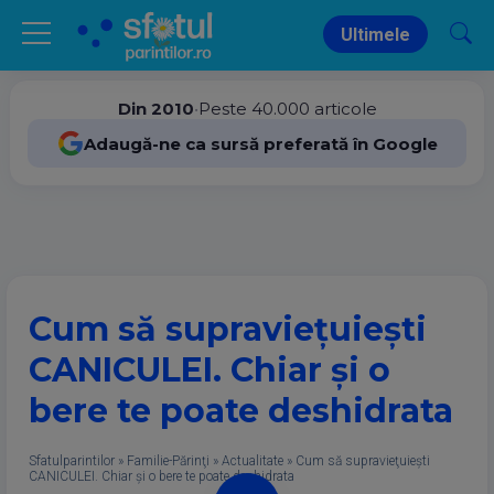
Ultimele
Din 2010
•
Peste 40.000 articole
Adaugă-ne ca sursă preferată în Google
Cum să supravieţuieşti
CANICULEI. Chiar şi o
bere te poate deshidrata
Sfatulparintilor
»
Familie-Părinţi
»
Actualitate
»
Cum să supravieţuieşti
CANICULEI. Chiar şi o bere te poate deshidrata