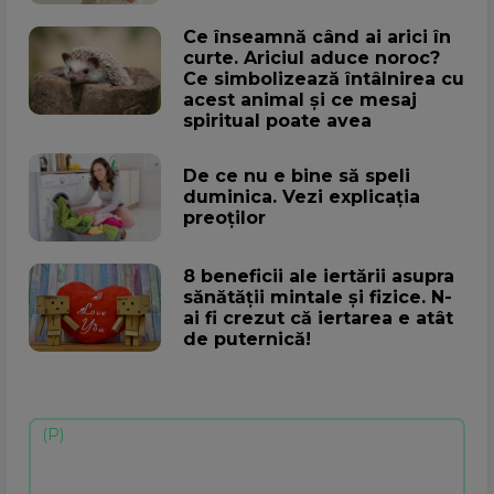
Ce înseamnă când ai arici în
curte. Ariciul aduce noroc?
Ce simbolizează întâlnirea cu
acest animal și ce mesaj
spiritual poate avea
De ce nu e bine să speli
duminica. Vezi explicația
preoților
8 beneficii ale iertării asupra
sănătății mintale și fizice. N-
ai fi crezut că iertarea e atât
de puternică!