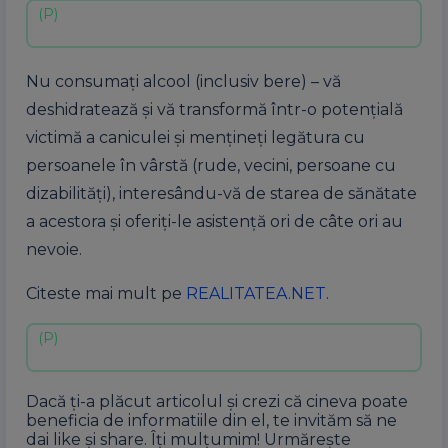
Nu consumaţi alcool (inclusiv bere) – vă
deshidratează şi vă transformă într-o potenţială
victimă a caniculei şi menţineţi legătura cu
persoanele în vârstă (rude, vecini, persoane cu
dizabilităţi), interesându-vă de starea de sănătate
a acestora şi oferiţi-le asistenţă ori de câte ori au
nevoie.
Citeste mai mult pe
REALITATEA.NET
.
Dacă ți-a plăcut articolul și crezi că cineva poate
beneficia de informatiile din el, te invităm să ne
dai like și share. Îți mulțumim! Urmărește