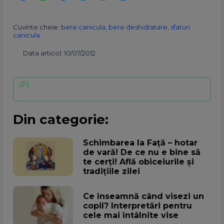
Cuvinte cheie:
bere canicula
,
bere deshidratare
,
sfaturi
canicula
Data articol: 10/07/2012
Din categorie:
Schimbarea la Față – hotar
de vară! De ce nu e bine să
te cerți! Află obiceiurile și
tradițiile zilei
Ce înseamnă când visezi un
copil? Interpretări pentru
cele mai întâlnite vise