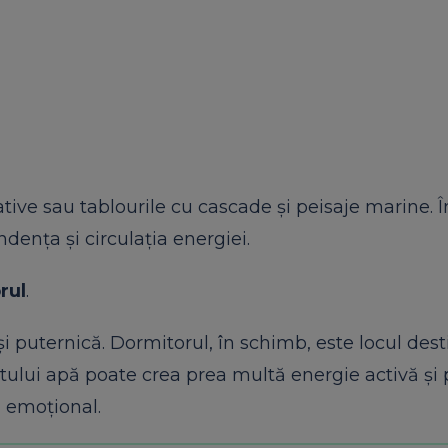
ative sau tablourile cu cascade și peisaje marine. 
dența și circulația energiei.
rul
.
i puternică. Dormitorul, în schimb, este locul dest
ntului apă poate crea prea multă energie activă și
l emoțional.