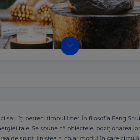
sau îți petreci timpul liber. În filosofia Feng Shui
nergiei tale. Se spune că obiectele, poziționarea lor
ea de spirit, liniștea și chiar modul în care circul