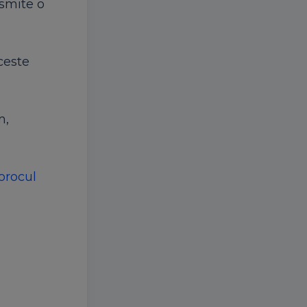
nsmite o
ceste
m,
orocul