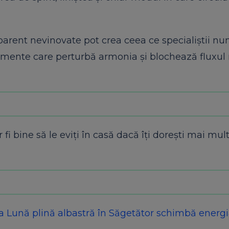
 aparent nevinovate pot crea ceea ce specialiștii n
lemente care perturbă armonia și blochează fluxul 
r fi bine să le eviți în casă dacă îți dorești mai mul
 Lună plină albastră în Săgetător schimbă energi