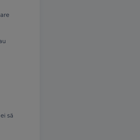
care
sau
ei să