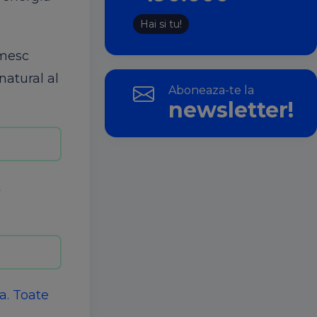
Hai si tu!
umesc
natural al
Aboneaza-te la
newsletter!
t
a. Toate