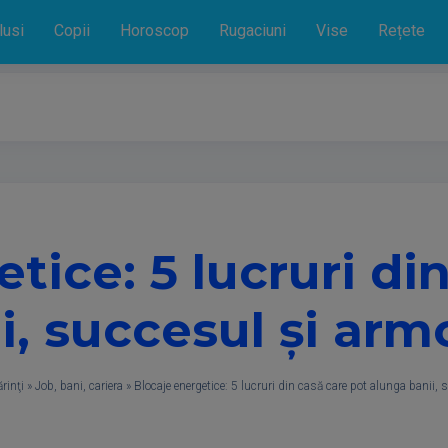
lusi
Copii
Horoscop
Rugaciuni
Vise
Rețete
tice: 5 lucruri di
i, succesul și armo
rinţi
»
Job, bani, cariera
»
Blocaje energetice: 5 lucruri din casă care pot alunga banii, 