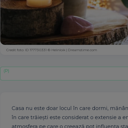
Credit foto: ID 177730331 © Helinloik | Dreamstime.com
Casa nu este doar locul în care dormi, mănânci 
în care trăiești este considerat o extensie a e
atmosfera pe care o creează pot influența star