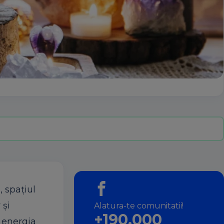
, spațiul
 și
Alatura-te comunitatii!
+190.000
ă energia