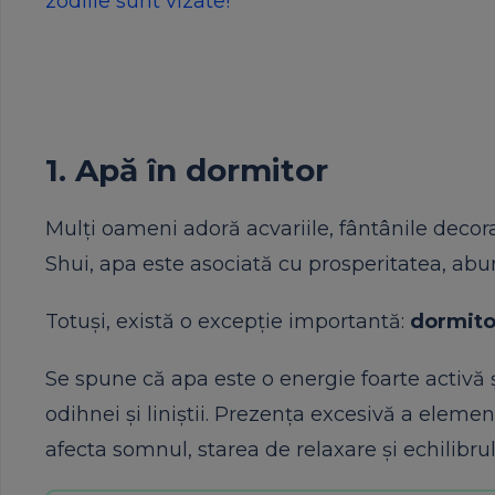
zodiile sunt vizate!
1. Apă în dormitor
Mulți oameni adoră acvariile, fântânile decor
Shui, apa este asociată cu prosperitatea, abun
Totuși, există o excepție importantă:
dormito
Se spune că apa este o energie foarte activă ș
odihnei și liniștii. Prezența excesivă a eleme
afecta somnul, starea de relaxare și echilibru