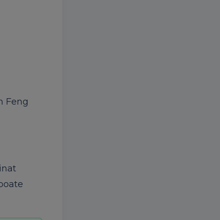
În Feng
inat
 poate