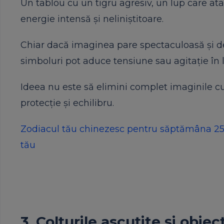
Un tablou cu un tigru agresiv, un lup care at
energie intensă și neliniștitoare.
Chiar dacă imaginea pare spectaculoasă și de
simboluri pot aduce tensiune sau agitație în 
Ideea nu este să elimini complet imaginile cu
protecție și echilibru.
Zodiacul tău chinezesc pentru săptămâna 25-3
tău
3. Colțurile ascuțite și obie