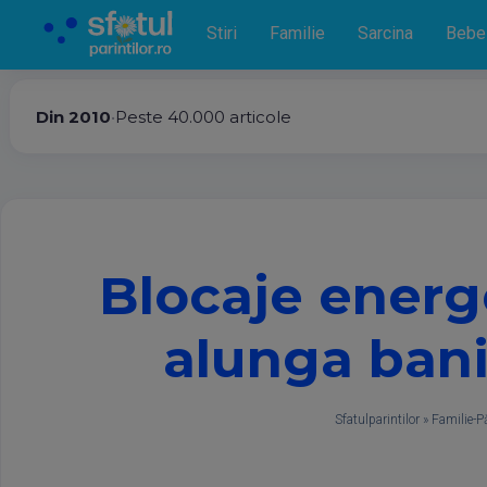
Stiri
Familie
Sarcina
Bebe
Din 2010
•
Peste 40.000 articole
Blocaje energe
alunga bani
Sfatulparintilor
»
Familie-Pă