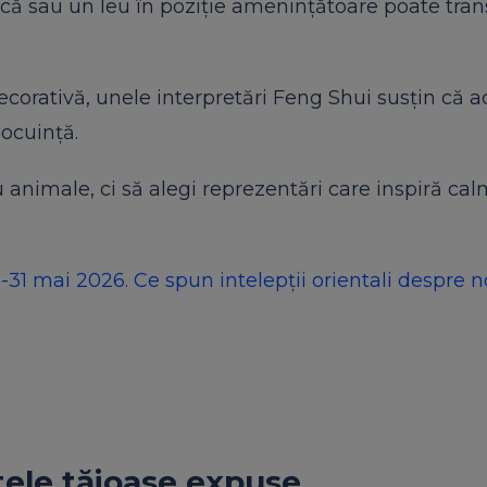
acă sau un leu în poziție amenințătoare poate tra
corativă, unele interpretări Feng Shui susțin că a
locuință.
 animale, ci să alegi reprezentări care inspiră cal
1 mai 2026. Ce spun intelepții orientali despre n
ctele tăioase expuse