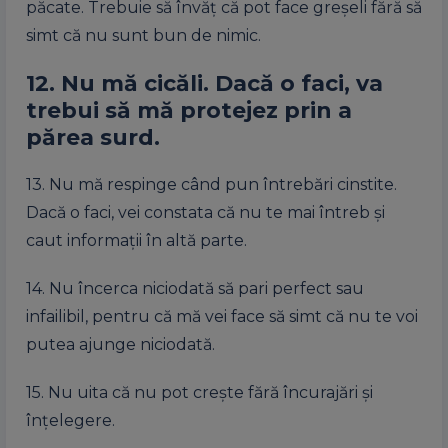
păcate. Trebuie să învăţ că pot face greşeli fără să
simt că nu sunt bun de nimic.
12. Nu mă cicăli. Dacă o faci, va
trebui să mă protejez prin a
părea surd.
13. Nu mă respinge când pun întrebări cinstite.
Dacă o faci, vei constata că nu te mai întreb şi
caut informaţii în altă parte.
14. Nu încerca niciodată să pari perfect sau
infailibil, pentru că mă vei face să simt că nu te voi
putea ajunge niciodată.
15. Nu uita că nu pot creşte fără încurajări şi
înţelegere.