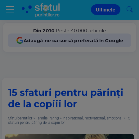
Ultimele
Din 2010
•
Peste 40.000 articole
Adaugă-ne ca sursă preferată în Google
15 sfaturi pentru părinţi
de la copiii lor
Sfatulparintilor
»
Familie-Părinţi
»
Inspirational, motivational, emotional
»
15
sfaturi pentru părinţi de la copiii lor