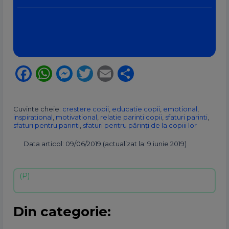
Facebook
WhatsApp
Messenger
Twitter
Email
Partajează
Cuvinte cheie:
crestere copii
,
educatie copii
,
emotional
,
inspirational
,
motivational
,
relatie parinti copii
,
sfaturi parinti
,
sfaturi pentru parinti
,
sfaturi pentru părinţi de la copiii lor
Data articol: 09/06/2019 (actualizat la: 9 iunie 2019)
Din categorie: