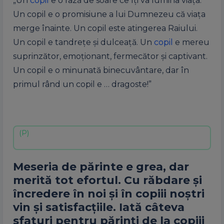
„Un
copil
e o rază de soare ce îţi va lumina viaţa.
Un copil e o promisiune a lui Dumnezeu că viaţa
merge înainte. Un copil este atingerea Raiului.
Un copil e tandreţe şi dulceaţă. Un
copil
e mereu
suprinzător, emoţionant, fermecător şi captivant.
Un copil e o minunată binecuvântare, dar în
primul rând un copil e … dragoste!”
Meseria de părinte e grea, dar
merită tot efortul. Cu răbdare şi
încredere în noi şi în copiii noştri
vin şi satisfacţiile. Iată câteva
sfaturi pentru părinţi de la copiii