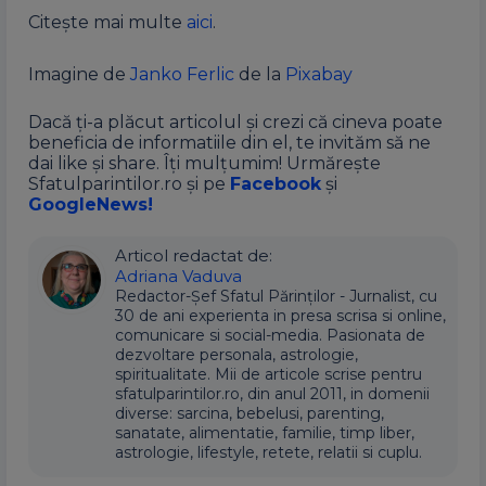
Citeşte mai multe
aici
.
Imagine de
Janko Ferlic
de la
Pixabay
Dacă ți-a plăcut articolul și crezi că cineva poate
beneficia de informatiile din el, te invităm să ne
dai like și share. Îți mulțumim! Urmărește
Sfatulparintilor.ro și pe
Facebook
și
GoogleNews!
Articol redactat de:
Adriana Vaduva
Redactor-Șef Sfatul Părinților - Jurnalist, cu
30 de ani experienta in presa scrisa si online,
comunicare si social-media. Pasionata de
dezvoltare personala, astrologie,
spiritualitate. Mii de articole scrise pentru
sfatulparintilor.ro, din anul 2011, in domenii
diverse: sarcina, bebelusi, parenting,
sanatate, alimentatie, familie, timp liber,
astrologie, lifestyle, retete, relatii si cuplu.