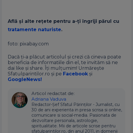
Află și alte rețete pentru a-ți îngriji părul cu
tratamente naturiste
.
foto: pixabay.com
Dacă ți-a plăcut articolul și crezi că cineva poate
beneficia de informatiile din el, te invităm să ne
dai like și share. Îți mulțumim! Urmărește
Sfatulparintilor.ro și pe
Facebook
și
GoogleNews!
Articol redactat de:
Adriana Vaduva
Redactor-Șef Sfatul Părinților - Jurnalist, cu
30 de ani experienta in presa scrisa si online,
comunicare si social-media. Pasionata de
dezvoltare personala, astrologie,
spiritualitate. Mii de articole scrise pentru
sfatulparintilor.ro, din anul 2011, in domenii