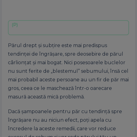
Părul drept şi subţire este mai predispus
tendinţei de îngrăşare, spre deosebire de părul
cârlionţat şi mai bogat. Nici posesoarele buclelor
nu sunt ferite de „blestemul” sebumului, însă cel
mai probabil aceste persoane au un fir de păr mai
gros, ceea ce le maschează într-o oarecare
masură această mică problemă.
Dacă şampoanele pentru păr cu tendinţă spre
îngrăşare nu au niciun efect, poţi apela cu
încredere la aceste remedii, care vor reduce