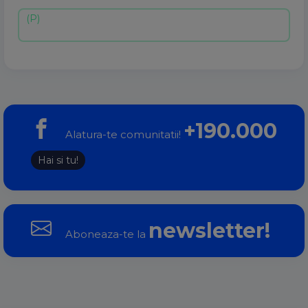
+190.000
Alatura-te comunitatii!
Hai si tu!
newsletter!
Aboneaza-te la