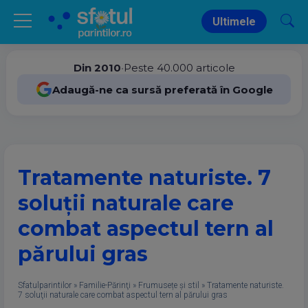
Ultimele
Din 2010
•
Peste 40.000 articole
Adaugă-ne ca sursă preferată în Google
Tratamente naturiste. 7
soluţii naturale care
combat aspectul tern al
părului gras
Sfatulparintilor
»
Familie-Părinţi
»
Frumusețe și stil
»
Tratamente naturiste.
7 soluţii naturale care combat aspectul tern al părului gras