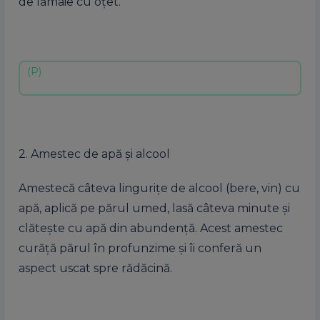
de lămâie cu oţet.
2. Amestec de apă şi alcool
Amestecă câteva linguriţe de alcool (bere, vin) cu
apă, aplică pe părul umed, lasă câteva minute şi
clăteşte cu apă din abundenţă. Acest amestec
curăţă părul în profunzime şi îi conferă un
aspect uscat spre rădăcină.