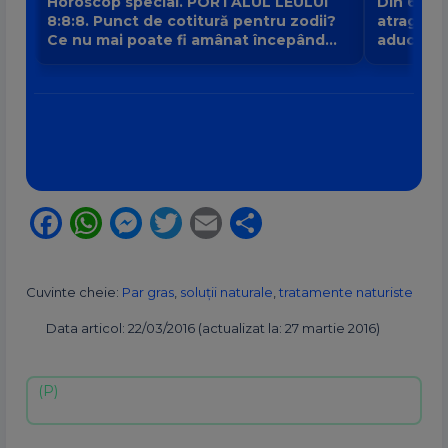
Horoscop special. PORTALUL LEULUI
Din 6 au
8:8:8. Punct de cotitură pentru zodii?
atrage no
Ce nu mai poate fi amânat începând
aduce intr
din 8 august?
banilor V
Facebook
WhatsApp
Messenger
Twitter
Email
Partajează
Cuvinte cheie:
Par gras
,
soluţii naturale
,
tratamente naturiste
Data articol: 22/03/2016 (actualizat la: 27 martie 2016)