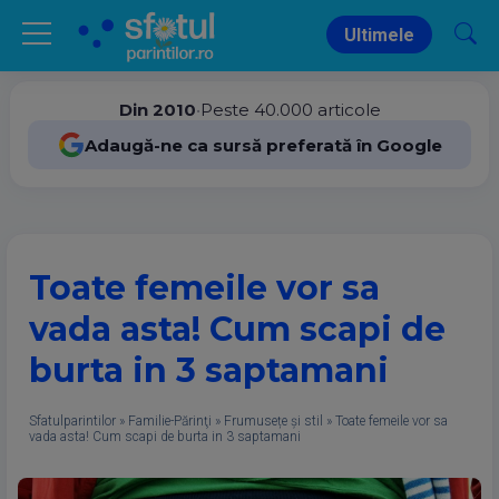
Ultimele
Din 2010
•
Peste 40.000 articole
Adaugă-ne ca sursă preferată în Google
Toate femeile vor sa
vada asta! Cum scapi de
burta in 3 saptamani
Sfatulparintilor
»
Familie-Părinţi
»
Frumusețe și stil
»
Toate femeile vor sa
vada asta! Cum scapi de burta in 3 saptamani