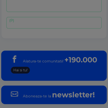
+190.000
Alatura-te comunitatii!
Hai si tu!
newsletter!
Aboneaza-te la