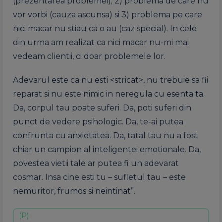
(prezentarea problemei); 2) problema de care nu
vor vorbi (cauza ascunsa) si 3) problema pe care
nici macar nu stiau ca o au (caz special). In cele
din urma am realizat ca nici macar nu-mi mai
vedeam clientii, ci doar problemele lor.
Adevarul este ca nu esti <stricat>, nu trebuie sa fii
reparat si nu este nimic in neregula cu esenta ta.
Da, corpul tau poate suferi. Da, poti suferi din
punct de vedere psihologic. Da, te-ai putea
confrunta cu anxietatea. Da, tatal tau nu a fost
chiar un campion al inteligentei emotionale. Da,
povestea vietii tale ar putea fi un adevarat
cosmar. Insa cine esti tu – sufletul tau – este
nemuritor, frumos si neintinat”.