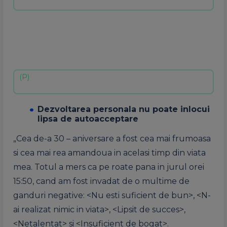
Dezvoltarea personala nu poate inlocui
lipsa de autoacceptare
„Cea de-a 30 – aniversare a fost cea mai frumoasa
si cea mai rea amandoua in acelasi timp din viata
mea. Totul a mers ca pe roate pana in jurul orei
15:50, cand am fost invadat de o multime de
ganduri negative: <Nu esti suficient de bun>, <N-
ai realizat nimic in viata>, <Lipsit de succes>,
<Netalentat> si <Insuficient de bogat>.