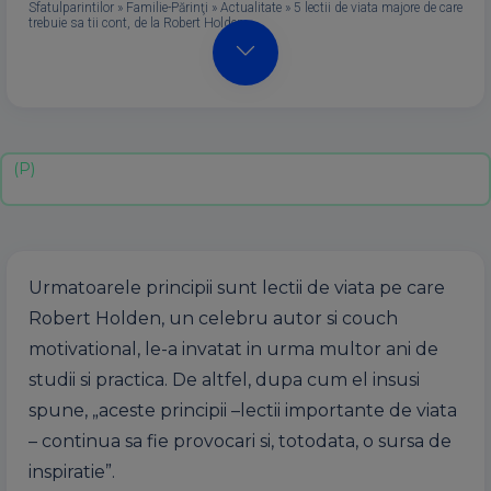
Sfatulparintilor
»
Familie-Părinţi
»
Actualitate
»
5 lectii de viata majore de care
trebuie sa tii cont, de la Robert Holden
Urmatoarele principii sunt lectii de viata pe care
Robert Holden, un celebru autor si couch
motivational, le-a invatat in urma multor ani de
studii si practica. De altfel, dupa cum el insusi
spune, „aceste principii –lectii importante de viata
– continua sa fie provocari si, totodata, o sursa de
inspiratie”.