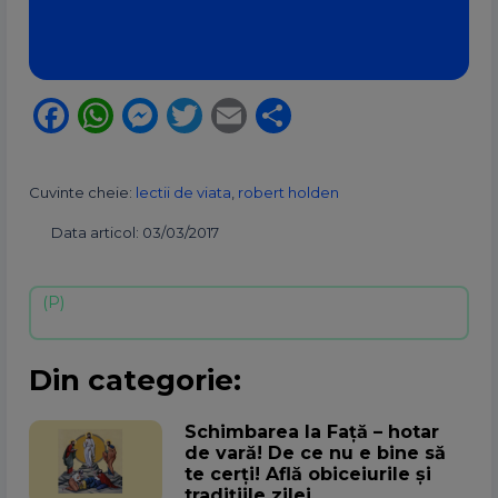
Facebook
WhatsApp
Messenger
Twitter
Email
Partajează
Cuvinte cheie:
lectii de viata
,
robert holden
Data articol: 03/03/2017
Din categorie:
Schimbarea la Față – hotar
de vară! De ce nu e bine să
te cerți! Află obiceiurile și
tradițiile zilei