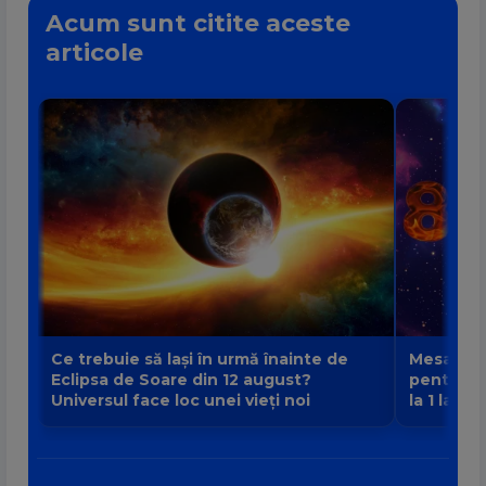
Acum sunt citite aceste
articole
Ce trebuie să lași în urmă înainte de
Mesajul P
Eclipsa de Soare din 12 august?
pentru fi
Universul face loc unei vieți noi
la 1 la 9