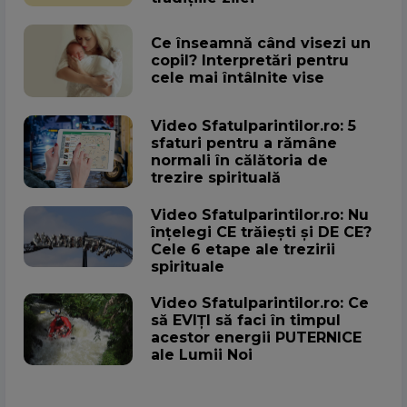
Ce înseamnă când visezi un
copil? Interpretări pentru
cele mai întâlnite vise
Video Sfatulparintilor.ro: 5
sfaturi pentru a rămâne
normali în călătoria de
trezire spirituală
Video Sfatulparintilor.ro: Nu
înțelegi CE trăiești și DE CE?
Cele 6 etape ale trezirii
spirituale
Video Sfatulparintilor.ro: Ce
să EVIȚI să faci în timpul
acestor energii PUTERNICE
ale Lumii Noi