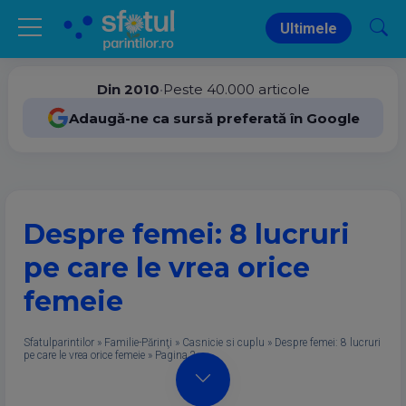
Ultimele
Din 2010
•
Peste 40.000 articole
Adaugă-ne ca sursă preferată în Google
Despre femei: 8 lucruri
pe care le vrea orice
femeie
Sfatulparintilor
»
Familie-Părinţi
»
Casnicie si cuplu
»
Despre femei: 8 lucruri
pe care le vrea orice femeie
»
Pagina 2