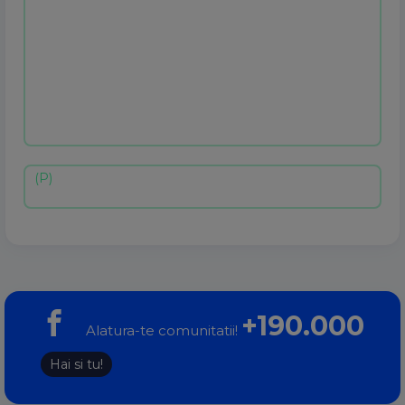
+190.000
Alatura-te comunitatii!
Hai si tu!