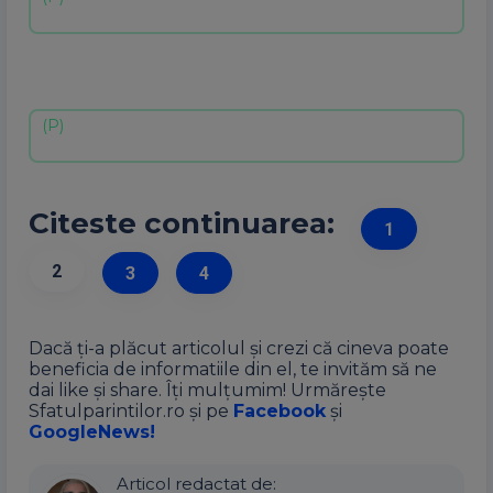
Citeste continuarea:
1
2
3
4
Dacă ți-a plăcut articolul și crezi că cineva poate
beneficia de informatiile din el, te invităm să ne
dai like și share. Îți mulțumim! Urmărește
Sfatulparintilor.ro și pe
Facebook
și
GoogleNews!
Articol redactat de: