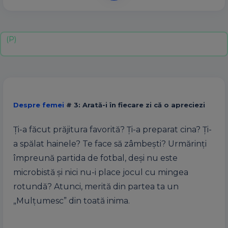
Despre femei
# 3: Arată-i în fiecare zi că o apreciezi
Ţi-a făcut prăjitura favorită? Ţi-a preparat cina? Ţi-
a spălat hainele? Te face să zâmbeşti? Urmărinţi
împreună partida de fotbal, deşi nu este
microbistă şi nici nu-i place jocul cu mingea
rotundă? Atunci, merită din partea ta un
„Mulţumesc” din toată inima.