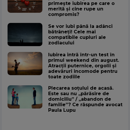
primește iubirea pe care o
merită și cine rupe un
compromis?
Se vor iubi până la adânci
bătrâneți! Cele mai
compatibile cupluri ale
zodiacului
Iubirea intră într-un test în
primul weekend din august.
Atracții puternice, orgolii și
adevăruri incomode pentru
toate zodiile
Plecarea soțului de acasă.
Este sau nu „părăsire de
domiciliu” / „abandon de
familie”? Ce răspunde avocat
Paula Lupu