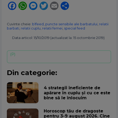
Facebook
WhatsApp
Messenger
Twitter
Email
Partajează
Cuvinte cheie:
b1feed
,
puncte sensibile ale barbatului
,
relatii
barbati
,
relatii cuplu
,
relatii femei
,
special feed
Data articol: 15/10/2019 (actualizat la: 15 octombrie 2019)
Din categorie:
4 strategii ineficiente de
apărare în cuplu și cu ce este
bine să le înlocuim
Horoscop tău de dragoste
pentru 3-9 august 2026. Cine