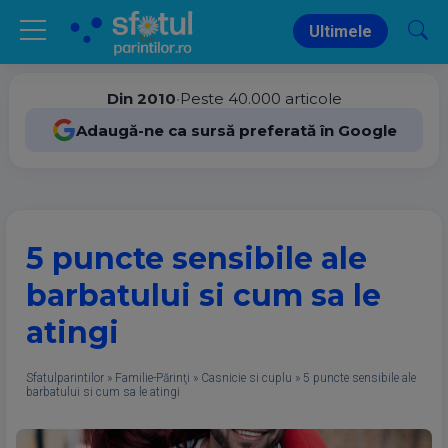
Ultimele
Din 2010
•
Peste 40.000 articole
Adaugă-ne ca sursă preferată în Google
5 puncte sensibile ale
barbatului si cum sa le
atingi
Sfatulparintilor
»
Familie-Părinţi
»
Casnicie si cuplu
»
5 puncte sensibile ale
barbatului si cum sa le atingi