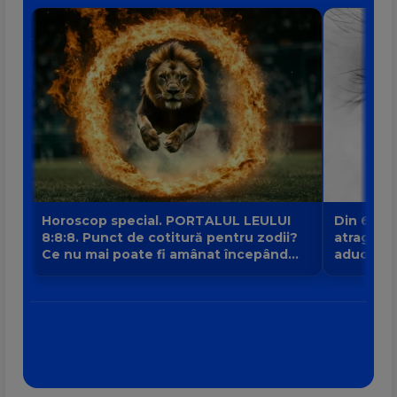
Horoscop special. PORTALUL LEULUI
Din 6 au
8:8:8. Punct de cotitură pentru zodii?
atrage no
Ce nu mai poate fi amânat începând
aduce intr
din 8 august?
banilor V