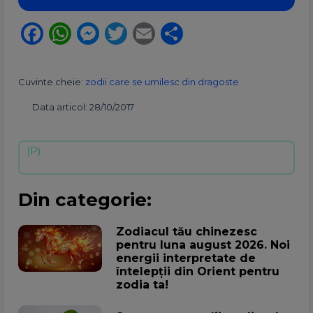
Facebook
WhatsApp
Messenger
Twitter
Email
Partajează
Cuvinte cheie:
zodii care se umilesc din dragoste
Data articol: 28/10/2017
Din categorie:
Zodiacul tău chinezesc
pentru luna august 2026. Noi
energii interpretate de
întelepții din Orient pentru
zodia ta!