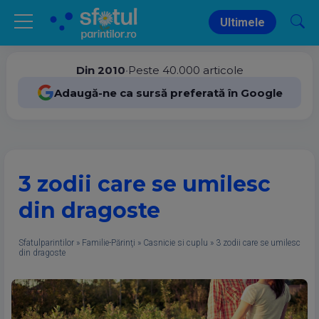
Ultimele
Din 2010
•
Peste 40.000 articole
Adaugă-ne ca sursă preferată în Google
3 zodii care se umilesc
din dragoste
Sfatulparintilor
»
Familie-Părinţi
»
Casnicie si cuplu
»
3 zodii care se umilesc
din dragoste