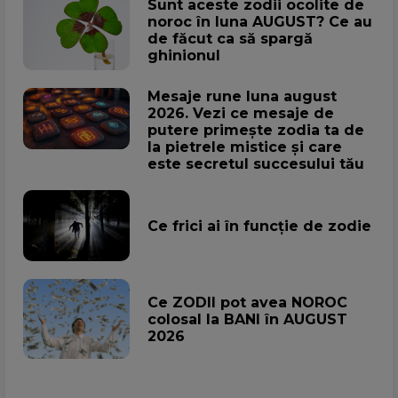
Sunt aceste zodii ocolite de
noroc în luna AUGUST? Ce au
de făcut ca să spargă
ghinionul
Mesaje rune luna august
2026. Vezi ce mesaje de
putere primește zodia ta de
la pietrele mistice și care
este secretul succesului tău
Ce frici ai în funcție de zodie
Ce ZODII pot avea NOROC
colosal la BANI în AUGUST
2026