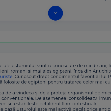
le ale usturoiului sunt recunoscute de mii de ani, f
irieni, romani și mai ales egipteni, încă din Antichit
uriste
. Cunoscut drept condimentul favorit al lui P
ă folosite de egipteni pentru tratarea celor mai c
a de a vindeca și de a proteja organismul de micro
le convenționale. De asemenea, consolidează imun
e și restabilește echilibrul florei intestinale.
 bază usturoiul este mai activă decât orice antibi