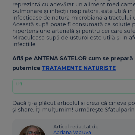
reprezintă cu adevărat un aliment medicament. 
pulmonare și infecții respiratorii, este utilă î
infecțioase de natură microbiană a tractului u
Această supă poate fi consumată ca soluție 
hipertensiune arterială și pentru cei care suf
Miraculoasa supă de usturoi este utilă și in af
infecțiile.
Află pe
ANTENA
SATELOR
cum se prepară c
puternice
TRATAMENTE NATURISTE
Dacă ți-a plăcut articolul și crezi că cineva po
și share. Îți mulțumim! Urmărește Sfatulparint
Articol redactat de:
Adriana Vaduva