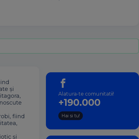
iind
ate și
Alatura-te comunitatii!
itagora,
+190.000
unoscute
bi, fiind
Hai si tu!
itatea,
otic și