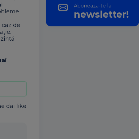
ni
Aboneaza-te la
probleme
newsletter!
 caz de
ație.
ezintă
mai
ne dai like