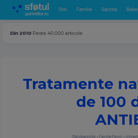
Stiri
Familie
Sarcina
Bebe
Din 2010
•
Peste 40.000 articole
Tratamente nat
de 100 
ANTI
Sfatulparintilor
»
Familie-Părinţi
»
Aliment