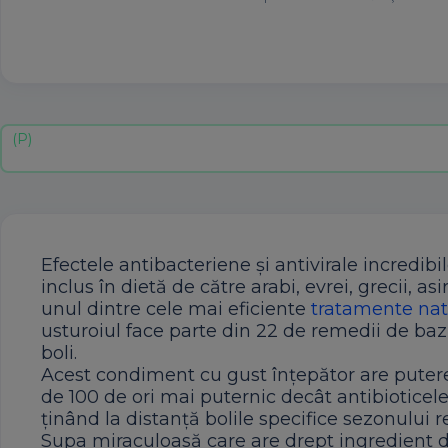
Efectele antibacteriene și antivirale incredibi
inclus în dietă de către arabi, evrei, grecii, as
unul dintre cele mai eficiente
tratamente nat
usturoiul face parte din 22 de remedii de baz
boli.
Acest condiment cu gust înțepător are putere
de 100 de ori mai puternic decât antibiotice
ținând la distanță bolile specifice sezonului rec
Supa miraculoasă care are drept ingredient de