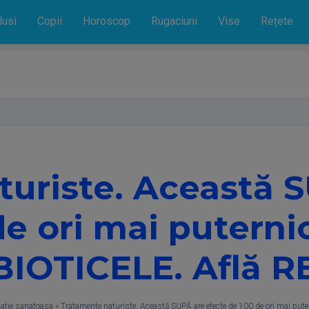
lusi
Copii
Horoscop
Rugaciuni
Vise
Rețete
uriste. Această 
de ori mai puterni
BIOTICELE. Află R
atie sanatoasa
»
Tratamente naturiste. Această SUPĂ are efecte de 100 de ori mai pu