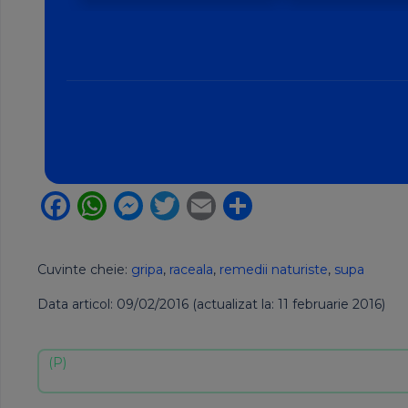
amânat începând din 8
banilor Venus în
august?
Facebook
WhatsApp
Messenger
Twitter
Email
Partajează
Cuvinte cheie:
gripa
,
raceala
,
remedii naturiste
,
supa
Data articol: 09/02/2016 (actualizat la: 11 februarie 2016)