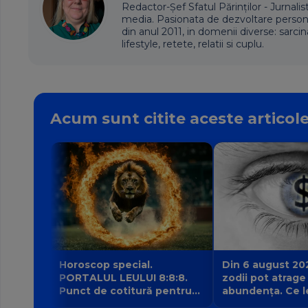
Redactor-Șef Sfatul Părinților - Jurnalis
media. Pasionata de dezvoltare personala,
din anul 2011, in domenii diverse: sarcin
lifestyle, retete, relatii si cuplu.
Acum sunt citite aceste articol
Horoscop special.
Din 6 august 20
PORTALUL LEULUI 8:8:8.
zodii pot atrage
Punct de cotitură pentru
abundența. Ce l
zodii? Ce nu mai poate fi
intrarea planetei 