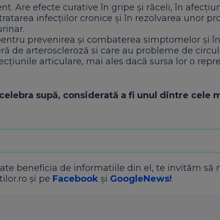
Are efecte curative în gripe și răceli, în afecțiu
n tratarea infecțiilor cronice și în rezolvarea unor 
rinar.
pentru prevenirea și combaterea simptomelor și în
eră de arteroscleroză si care au probleme de circul
ecțiunile articulare, mai ales dacă sursa lor o repr
elebra supă, considerată a fi unul dintre cele 
ate beneficia de informatiile din el, te invităm să 
ilor.ro și pe
Facebook
și
GoogleNews!