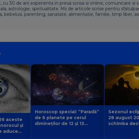
t, cu 30 de ani experienta in presa scrisa si online, comunicare si s
 astrologie, spiritualitate. Mii de articole scrise pentru sfatulpari
a, bebelusi, parenting, sanatate, alimentatie, familie, timp liber, as
e
Sezonul eclip
Horoscop special: ”Paradă”
28 august 2
de 6 planete pe cerul
26 aceste
schimba desti
dimineților de 12 și 13
 norocul și
urmă și ce v
august 2026. Cine primește
e aduce
începe pentr
semnul că destinul își
iubirii și a