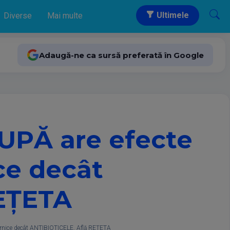
Ultimele
Diverse
Mai multe
Adaugă-ne ca sursă preferată în Google
SUPĂ are efecte
ce decât
EȚETA
ternice decât ANTIBIOTICELE. Află REȚETA