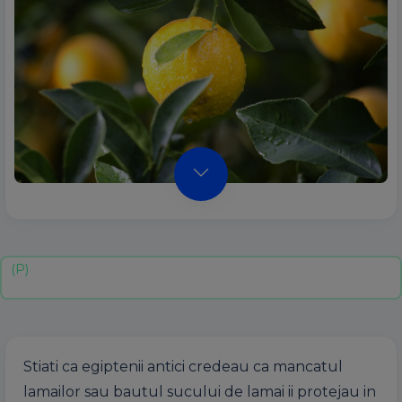
Stiati ca egiptenii antici credeau ca mancatul
lamailor sau bautul sucului de lamai ii protejau in