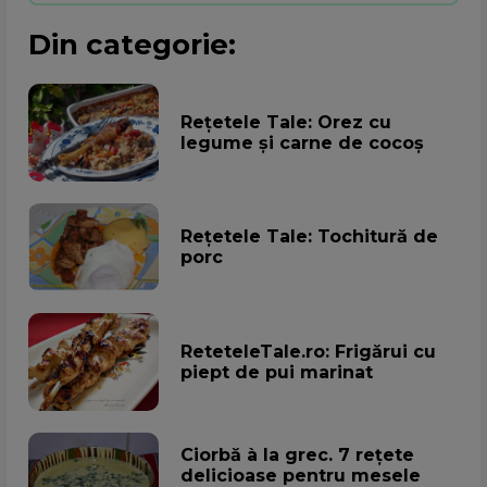
Din categorie:
Rețetele Tale: Orez cu
legume și carne de cocoș
Rețetele Tale: Tochitură de
porc
ReteteleTale.ro: Frigărui cu
piept de pui marinat
Ciorbă à la grec. 7 rețete
delicioase pentru mesele