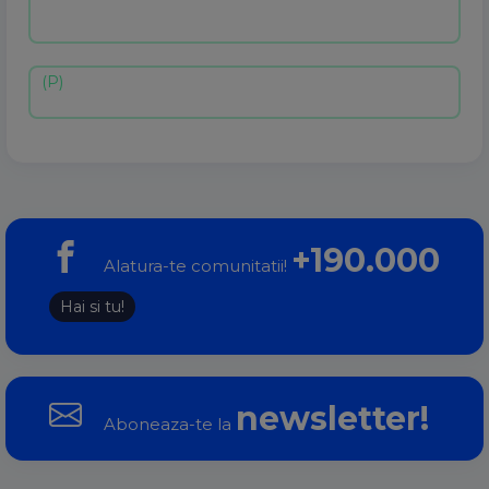
+190.000
Alatura-te comunitatii!
Hai si tu!
newsletter!
Aboneaza-te la