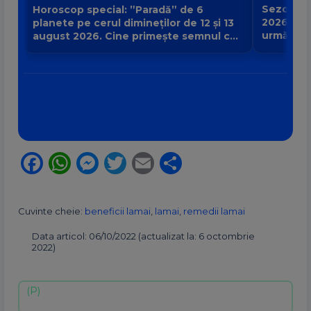
Sezonul e
Horoscop special: ”Paradă” de 6
2026 poat
planete pe cerul dimineților de 12 și 13
urmă și c
august 2026. Cine primește semnul că
zodia ta?
destinul își schimbă direcția?
Facebook
WhatsApp
Messenger
Twitter
Email
Partajează
Cuvinte cheie:
beneficii lamai
,
lamai
,
remedii lamai
Data articol: 06/10/2022 (actualizat la: 6 octombrie
2022)