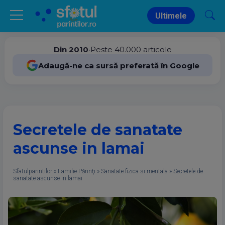
Ultimele
Din 2010
•
Peste 40.000 articole
Adaugă-ne ca sursă preferată în Google
Secretele de sanatate
ascunse in lamai
Sfatulparintilor
»
Familie-Părinţi
»
Sanatate fizica si mentala
»
Secretele de
sanatate ascunse in lamai