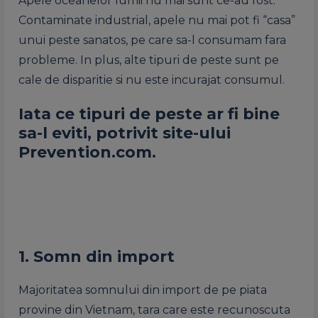
Apele oceanelor lumii nu mai sunt ce-au fost.
Contaminate industrial, apele nu mai pot fi “casa”
unui peste sanatos, pe care sa-l consumam fara
probleme. In plus, alte tipuri de peste sunt pe
cale de disparitie si nu este incurajat consumul.
Iata ce tipuri de peste ar fi bine
sa-l eviti, potrivit site-ului
Prevention.com.
1. Somn din import
Majoritatea somnului din import de pe piata
provine din Vietnam, tara care este recunoscuta