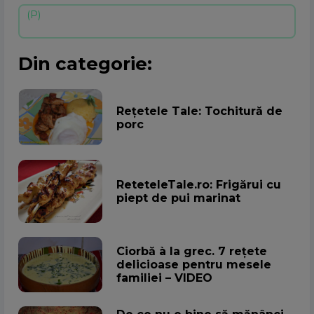
Din categorie:
Rețetele Tale: Tochitură de
porc
ReteteleTale.ro: Frigărui cu
piept de pui marinat
Ciorbă à la grec. 7 rețete
delicioase pentru mesele
familiei – VIDEO