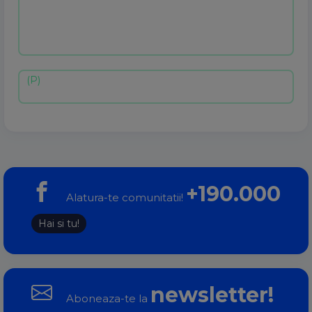
+190.000
Alatura-te comunitatii!
Hai si tu!
newsletter!
Aboneaza-te la