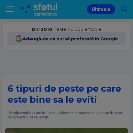
Ultimele
Din 2010
•
Peste 40.000 articole
Adaugă-ne ca sursă preferată în Google
6 tipuri de peste pe care
este bine sa le eviti
Sfatulparintilor
»
Familie-Părinţi
»
Alimentatie sanatoasa
»
6 tipuri de peste
pe care este bine sa le eviti