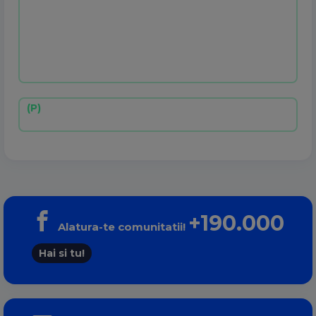
+190.000
Alatura-te comunitatii!
Hai si tu!