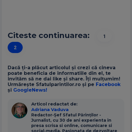
Citeste continuarea:
1
2
Dacă ți-a plăcut articolul și crezi că cineva
poate beneficia de informatiile din el, te
invităm să ne dai like și share. Îți mulțumim!
Urmărește Sfatulparintilor.ro și pe
Facebook
și
GoogleNews!
Articol redactat de:
Adriana Vaduva
Redactor-Șef Sfatul Părinților -
Jurnalist, cu 30 de ani experienta in
presa scrisa si online, comunicare si
social-media. Pasionata de dezvoltare