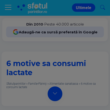
Ultimele
Din 2010
•
Peste 40.000 articole
Adaugă-ne ca sursă preferată în Google
6 motive sa consumi
lactate
Sfatulparintilor
»
Familie-Părinţi
»
Alimentatie sanatoasa
»
6 motive sa
consumi lactate