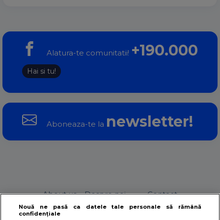
+190.000
Alatura-te comunitatii!
Hai si tu!
newsletter!
Aboneaza-te la
About us – Despre noi
Contact
Nouă ne pasă ca datele tale personale să rămână
confidențiale