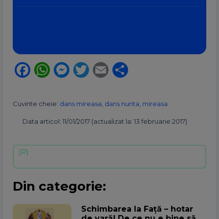
Facebook
WhatsApp
Messenger
Twitter
Email
Partajează
Cuvinte cheie:
dans mireasa
,
dans nunta
,
mireasa
Data articol: 11/01/2017 (actualizat la: 13 februarie 2017)
Din categorie:
Schimbarea la Față – hotar
de vară! De ce nu e bine să