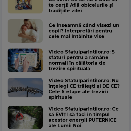
te cerți! Află obiceiurile și
tradițiile zilei
Ce înseamnă când visezi un
copil? Interpretări pentru
cele mai întâlnite vise
Video Sfatulparintilor.ro: 5
sfaturi pentru a rămâne
normali în călătoria de
trezire spirituală
Video Sfatulparintilor.ro: Nu
înțelegi CE trăiești și DE CE?
Cele 6 etape ale trezirii
spirituale
Video Sfatulparintilor.ro: Ce
să EVIȚI să faci în timpul
acestor energii PUTERNICE
ale Lumii Noi