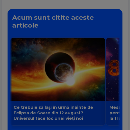
Acum sunt citite aceste
articole
Ce trebuie să lași în urmă înainte de
Mesajul P
Eclipsa de Soare din 12 august?
pentru fi
Universul face loc unei vieți noi
la 1 la 9