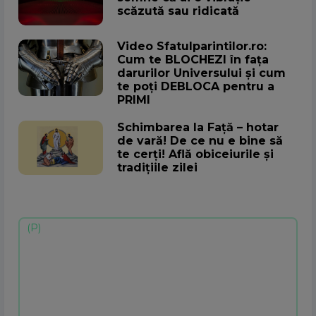
scăzută sau ridicată
Video Sfatulparintilor.ro:
Cum te BLOCHEZI în fața
darurilor Universului și cum
te poți DEBLOCA pentru a
PRIMI
Schimbarea la Față – hotar
de vară! De ce nu e bine să
te cerți! Află obiceiurile și
tradițiile zilei