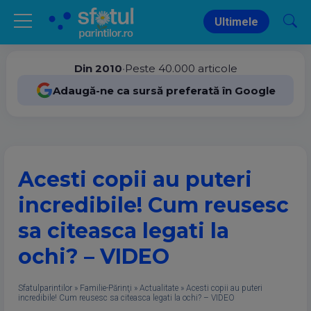
Ultimele
Din 2010
•
Peste 40.000 articole
Adaugă-ne ca sursă preferată în Google
Acesti copii au puteri
incredibile! Cum reusesc
sa citeasca legati la
ochi? – VIDEO
Sfatulparintilor
»
Familie-Părinţi
»
Actualitate
»
Acesti copii au puteri
incredibile! Cum reusesc sa citeasca legati la ochi? – VIDEO