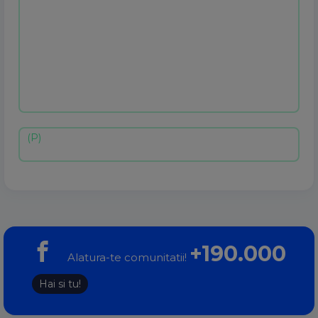
+190.000
Alatura-te comunitatii!
Hai si tu!