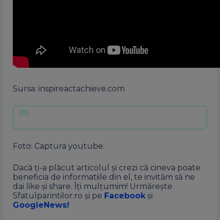
Sursa: inspireactachieve.com
Foto: Captura youtube.
Dacă ți-a plăcut articolul și crezi că cineva poate
beneficia de informatiile din el, te invităm să ne
dai like și share. Îți mulțumim! Urmărește
Sfatulparintilor.ro și pe
Facebook
și
GoogleNews!