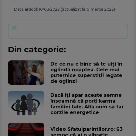
Data articol: 10/03/2023 (actualizat la: 9 martie 2023)
Din categorie:
De ce nu e bine să te uiți în
oglindă noaptea. Cele mai
puternice superstiții legate
de oglinzi
Dacă îți apar aceste semne
înseamnă că porți karma
familiei tale. Află cum să tai
corzile energetice
Video Sfatulparintilor.ro: 63
semne că ai o vibrație