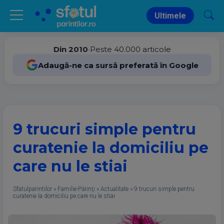
Ultimele
Din 2010
•
Peste 40.000 articole
Adaugă-ne ca sursă preferată în Google
9 trucuri simple pentru
curatenie la domiciliu pe
care nu le stiai
Sfatulparintilor
»
Familie-Părinţi
»
Actualitate
»
9 trucuri simple pentru
curatenie la domiciliu pe care nu le stiai