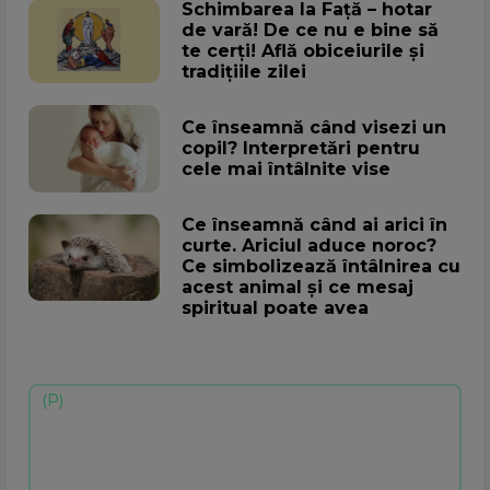
Schimbarea la Față – hotar
de vară! De ce nu e bine să
te cerți! Află obiceiurile și
tradițiile zilei
Ce înseamnă când visezi un
copil? Interpretări pentru
cele mai întâlnite vise
Ce înseamnă când ai arici în
curte. Ariciul aduce noroc?
Ce simbolizează întâlnirea cu
acest animal și ce mesaj
spiritual poate avea