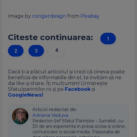
Image by
congerdesign
from
Pixabay
Citeste continuarea:
1
4
2
3
Dacă ți-a plăcut articolul și crezi că cineva poate
beneficia de informatiile din el, te invităm să ne
dai like și share. Îți mulțumim! Urmărește
Sfatulparintilor.ro și pe
Facebook
și
GoogleNews!
Articol redactat de:
Adriana Vaduva
Redactor-Șef Sfatul Părinților - Jurnalist, cu
30 de ani experienta in presa scrisa si online,
comunicare si social-media. Pasionata de