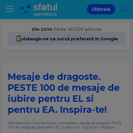
Ultimele
Din 2010
•
Peste 40.000 articole
Adaugă-ne ca sursă preferată în Google
Mesaje de dragoste.
PESTE 100 de mesaje de
iubire pentru EL si
pentru EA. Inspira-te!
Sfatulparintilor
»
Familie-Părinţi
»
Actualitate
»
Mesaje de dragoste. PESTE
100 de mesaje de iubire pentru EL si pentru EA. Inspira-te!
»
Pagina 4