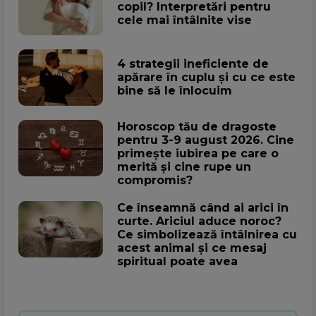
copil? Interpretări pentru
cele mai întâlnite vise
4 strategii ineficiente de
apărare în cuplu și cu ce este
bine să le înlocuim
Horoscop tău de dragoste
pentru 3-9 august 2026. Cine
primește iubirea pe care o
merită și cine rupe un
compromis?
Ce înseamnă când ai arici în
curte. Ariciul aduce noroc?
Ce simbolizează întâlnirea cu
acest animal și ce mesaj
spiritual poate avea