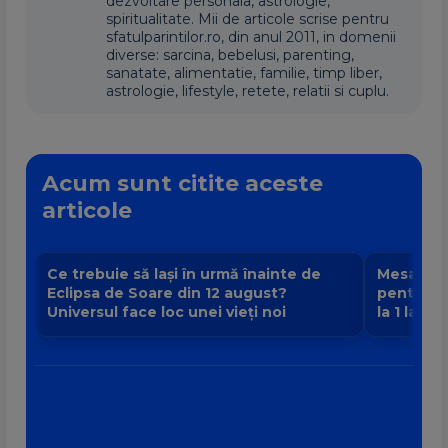
dezvoltare personala, astrologie,
spiritualitate. Mii de articole scrise pentru
sfatulparintilor.ro, din anul 2011, in domenii
diverse: sarcina, bebelusi, parenting,
sanatate, alimentatie, familie, timp liber,
astrologie, lifestyle, retete, relatii si cuplu.
Acum sunt citite aceste
articole
Ce trebuie să lași în urmă înainte de
Mesajul P
Eclipsa de Soare din 12 august?
pentru fi
Universul face loc unei vieți noi
la 1 la 9