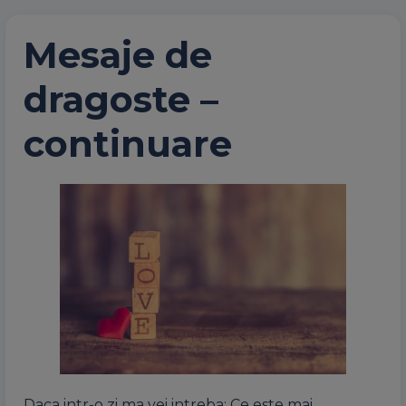
Mesaje de
dragoste –
continuare
Daca intr-o zi ma vei intreba: Ce este mai