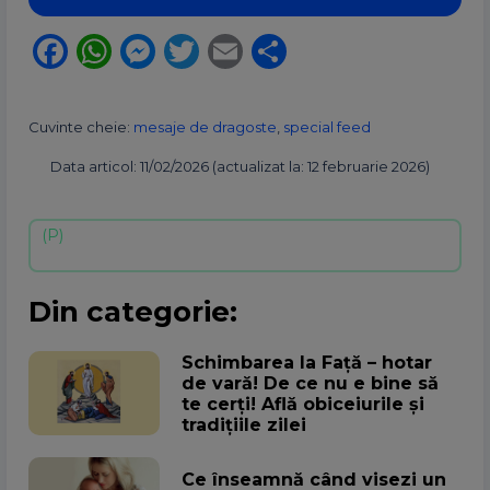
Facebook
WhatsApp
Messenger
Twitter
Email
Partajează
Cuvinte cheie:
mesaje de dragoste
,
special feed
Data articol: 11/02/2026 (actualizat la: 12 februarie 2026)
Din categorie:
Schimbarea la Față – hotar
de vară! De ce nu e bine să
te cerți! Află obiceiurile și
tradițiile zilei
Ce înseamnă când visezi un