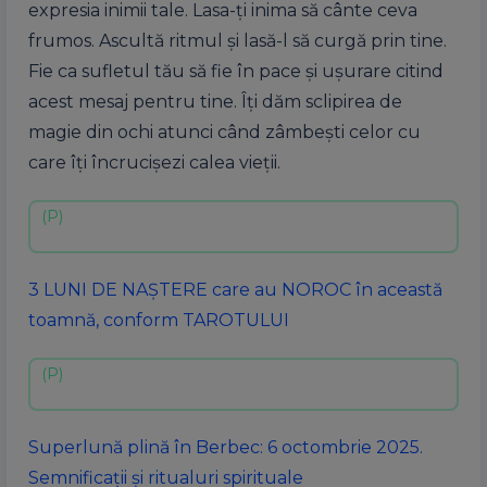
expresia inimii tale. Lasa-ți inima să cânte ceva
frumos. Ascultă ritmul și lasă-l să curgă prin tine.
Fie ca sufletul tău să fie în pace și ușurare citind
acest mesaj pentru tine. Îți dăm sclipirea de
magie din ochi atunci când zâmbești celor cu
care îți încrucișezi calea vieții.
3 LUNI DE NAȘTERE care au NOROC în această
toamnă, conform TAROTULUI
Superlună plină în Berbec: 6 octombrie 2025.
Semnificații și ritualuri spirituale