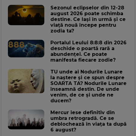
Sezonul eclipselor din 12-28
august 2026 poate schimba
destine. Ce lași în urmă și ce
viață nouă începe pentru
zodia ta?
Portalul Leului 8:8:8 din 2026
deschide o poartă rară a
abundenței. Ce poate
manifesta fiecare zodie?
TU unde ai Nodurile Lunare
la naștere și ce spun despre
SOARTA TA? Nodurile Lunare
înseamnă destin. De unde
venim, de ce și unde ne
ducem?
Mercur iese definitiv din
umbra retrogradă. Ce se
deblochează în viața ta după
6 august?