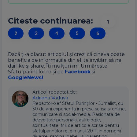
Citeste continuarea:
1
2
3
4
5
6
Dacă ți-a plăcut articolul și crezi că cineva poate
beneficia de informatiile din el, te invităm să ne
dai like și share. Îți mulțumim! Urmărește
Sfatulparintilor.ro și pe
Facebook
și
GoogleNews!
Articol redactat de:
Adriana Vaduva
Redactor-Șef Sfatul Părinților - Jurnalist, cu
30 de ani experienta in presa scrisa si online,
comunicare si social-media. Pasionata de
dezvoltare personala, astrologie,
spiritualitate. Mii de articole scrise pentru
sfatulparintilor.ro, din anul 2011, in domenii
diverse: sarcina, bebelusi, parenting,