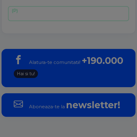
+190.000
Alatura-te comunitatii!
Hai si tu!
newsletter!
Aboneaza-te la