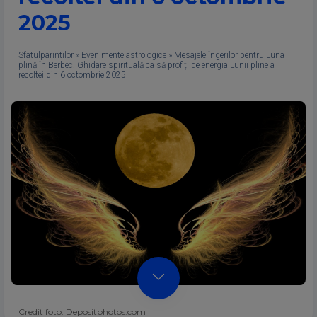
2025
Sfatulparintilor
»
Evenimente astrologice
»
Mesajele îngerilor pentru Luna
plină în Berbec. Ghidare spirituală ca să profiți de energia Lunii pline a
recoltei din 6 octombrie 2025
Credit foto: Depositphotos.com