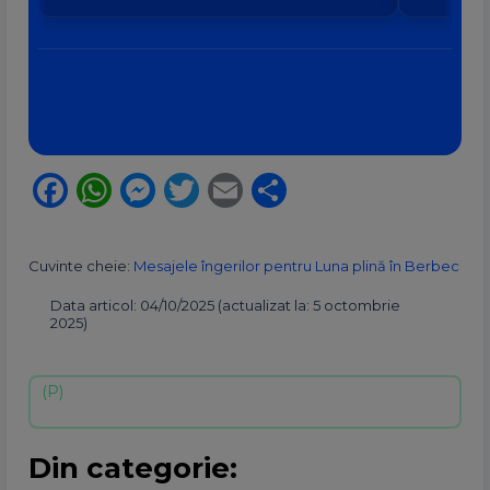
zodia ta?
Facebook
WhatsApp
Messenger
Twitter
Email
Partajează
Cuvinte cheie:
Mesajele îngerilor pentru Luna plină în Berbec
Data articol: 04/10/2025 (actualizat la: 5 octombrie
2025)
Din categorie: