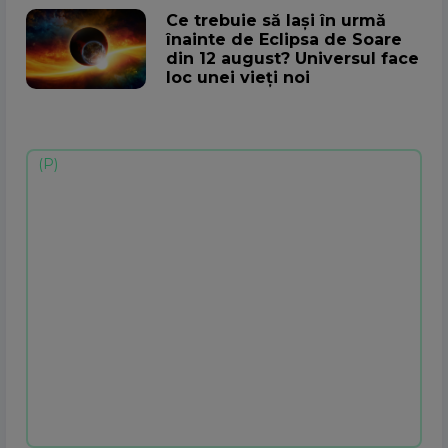
Ce trebuie să lași în urmă
înainte de Eclipsa de Soare
din 12 august? Universul face
loc unei vieți noi