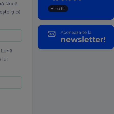
ună Nouă,
Hai si tu!
ește-ți că
Aboneaza-te la
newsletter!
ă Lună
 lui