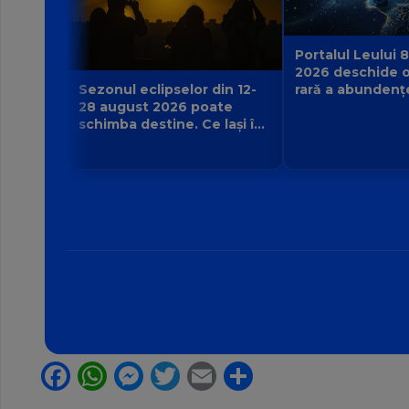
Portalul Leului 8
2026 deschide o
rară a abundenț
Sezonul eclipselor din 12-
poate manifesta
28 august 2026 poate
zodie?
schimba destine. Ce lași în
urmă și ce viață nouă
începe pentru zodia ta?
Facebook
WhatsApp
Messenger
Twitter
Email
Partajează