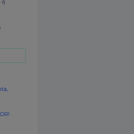
 fi
e
ta,
LOR!