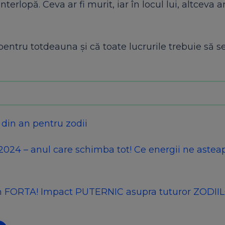
rlopă. Ceva ar fi murit, iar în locul lui, altceva ar
ntru totdeauna și că toate lucrurile trebuie să s
din an pentru zodii
2024 – anul care schimba tot! Ce energii ne asteap
in FORTA! Impact PUTERNIC asupra tuturor ZODII