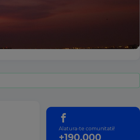
Alatura-te comunitatii!
+190.000