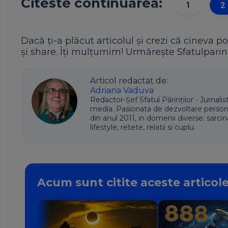
Citeste continuarea:
1
2
Dacă ți-a plăcut articolul și crezi că cineva po
și share. Îți mulțumim! Urmărește Sfatulparint
Articol redactat de:
Adriana Vaduva
Redactor-Șef Sfatul Părinților - Jurnalis
media. Pasionata de dezvoltare personala,
din anul 2011, in domenii diverse: sarcin
lifestyle, retete, relatii si cuplu.
Acum sunt citite aceste articol