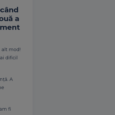
, când
Nouă a
timent
n alt mod!
 dificil
nță. A
ne
am fi