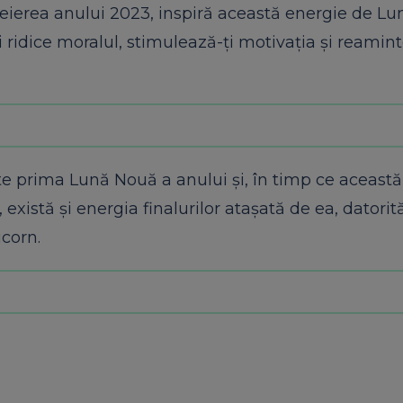
cheierea anului 2023, inspiră această energie de L
i ridice moralul, stimulează-ți motivația și reamint
te prima Lună Nouă a anului și, în timp ce aceast
istă și energia finalurilor atașată de ea, datorită
icorn.