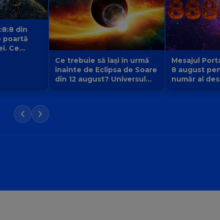
:8:8 din
 poartă
ei. Ce
 fiecare
Ce trebuie să lași în urmă
Mesajul Porta
înainte de Eclipsa de Soare
8 august pen
din 12 august? Universul
număr al dest
face loc unei vieți noi
la 9