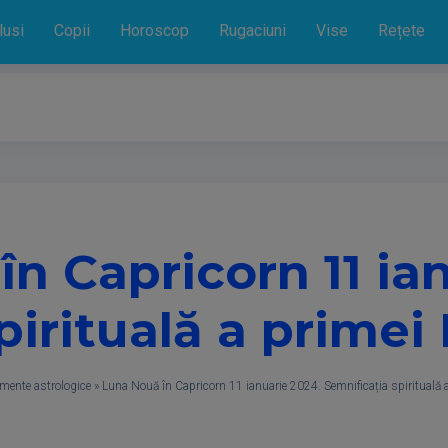
lusi
Copii
Horoscop
Rugaciuni
Vise
Rețete
n Capricorn 11 ia
pirituală a primei 
mente astrologice
»
Luna Nouă în Capricorn 11 ianuarie 2024. Semnificația spirituală a