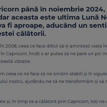
apricorn până în noiembrie 2024
v, dar aceasta este ultima Lună 
 va fi aproape, aducând un sen
stei călătorii.
n 2008, ceea ce face dificil să-ți amintești viața î
în Capricorn, încât s-ar putea să ne pare un pic mai
ceastă vibrație.
m ceea ce ne face să ne simțim stabili și în sigura
etului nostru, ajutându-ne să ne transformăm și să 
 și, în timp ce a călătorit prin Capricorn, toți ne-