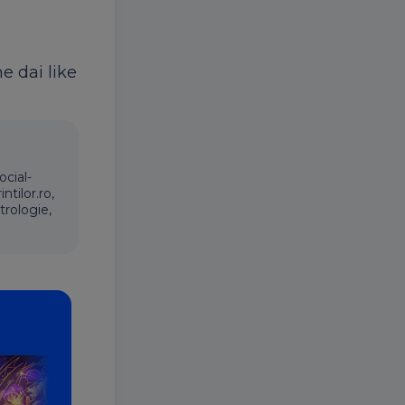
ne dai like
ocial-
ntilor.ro,
trologie,