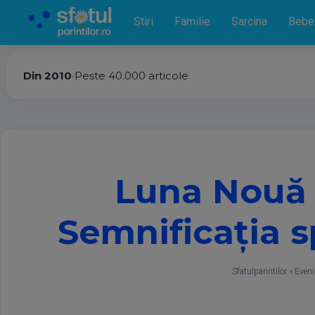
Stiri
Familie
Sarcina
Bebe
Din 2010
•
Peste 40.000 articole
Luna Nouă î
Semnificația s
Sfatulparintilor
»
Eveni