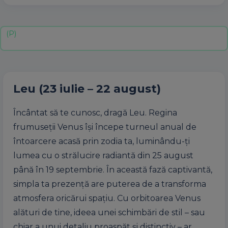
Leu (23 iulie – 22 august)
Încântat să te cunosc, dragă Leu. Regina
frumuseții Venus își începe turneul anual de
întoarcere acasă prin zodia ta, luminându-ți
lumea cu o strălucire radiantă din 25 august
până în 19 septembrie. În această fază captivantă,
simpla ta prezență are puterea de a transforma
atmosfera oricărui spațiu. Cu orbitoarea Venus
alături de tine, ideea unei schimbări de stil – sau
chiar a unui detaliu proaspăt și distinctiv – ar