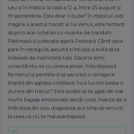
Leu și în mistica ta casă a 12-a, între 25 august și
19 septembrie. Este doar o iluzie? În mijlocul ceții
magice a acestui tranzit al lui Venus, este tentant
să porți acei ochelari cu nuanțe de trandafir.
Păstrează-ți judecata ageră, Fecioară. Când ceva
pare în neregulă, ascultă-ți intuiția și evită să te
îndoiești de instinctele tale. Dacă te simți
conectându-te cu cineva sincer, îmbrățișează
farmecul și permite-ți să savurezi o retragere
liniștită din agitația cotidiană. Încă lucrezi peste o
durere din trecut? Este posibil să te agăți de mai
multe bagaje emoționale decât crezi. Înainte de a
îmbrățișa din nou dragostea, ia-ți timp să renunți
la ceea ce nu te mai avantajează.