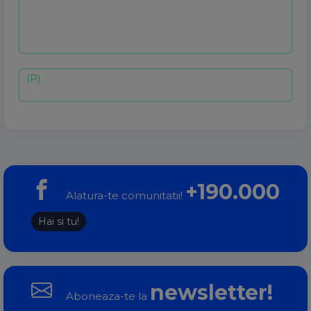
+190.000
Alatura-te comunitatii!
Hai si tu!
newsletter!
Aboneaza-te la