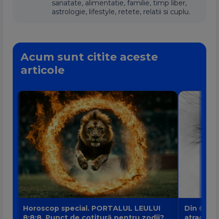
sanatate, alimentatie, familie, timp liber,
astrologie, lifestyle, retete, relatii si cuplu.
Acum sunt citite aceste
articole
Horoscop special. PORTALUL LEULUI
Din 6 au
8:8:8. Punct de cotitură pentru zodii?
atrage no