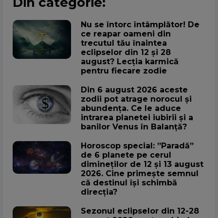
Din categorie:
Nu se întorc întâmplător! De
ce reapar oameni din
trecutul tău înaintea
eclipselor din 12 și 28
august? Lecția karmică
pentru fiecare zodie
Din 6 august 2026 aceste
zodii pot atrage norocul și
abundența. Ce le aduce
intrarea planetei iubirii și a
banilor Venus în Balanță?
Horoscop special: ”Paradă”
de 6 planete pe cerul
dimineților de 12 și 13 august
2026. Cine primește semnul
că destinul își schimbă
direcția?
Sezonul eclipselor din 12-28