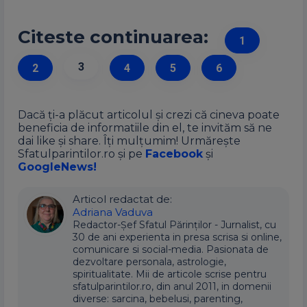
Citeste continuarea:
1
3
2
4
5
6
Dacă ți-a plăcut articolul și crezi că cineva poate
beneficia de informatiile din el, te invităm să ne
dai like și share. Îți mulțumim! Urmărește
Sfatulparintilor.ro și pe
Facebook
și
GoogleNews!
Articol redactat de:
Adriana Vaduva
Redactor-Șef Sfatul Părinților - Jurnalist, cu
30 de ani experienta in presa scrisa si online,
comunicare si social-media. Pasionata de
dezvoltare personala, astrologie,
spiritualitate. Mii de articole scrise pentru
sfatulparintilor.ro, din anul 2011, in domenii
diverse: sarcina, bebelusi, parenting,