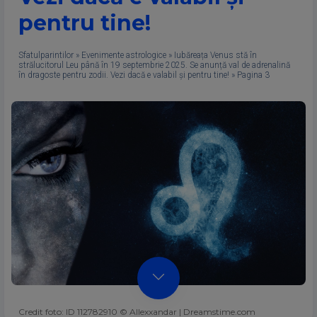
pentru tine!
Sfatulparintilor
»
Evenimente astrologice
»
Iubăreața Venus stă în
strălucitorul Leu până în 19 septembrie 2025. Se anunță val de adrenalină
în dragoste pentru zodii. Vezi dacă e valabil și pentru tine!
»
Pagina 3
Credit foto: ID 112782910 © Allexxandar | Dreamstime.com