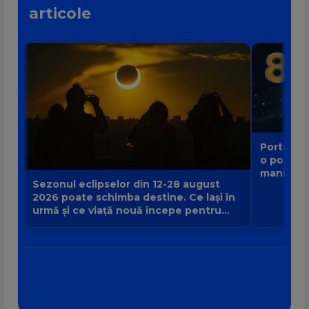
articole
Portalul 
o poartă
manifest
Sezonul eclipselor din 12-28 august
2026 poate schimba destine. Ce lași în
urmă și ce viață nouă începe pentru
zodia ta?