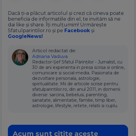
Dacă ți-a plăcut articolul și crezi că cineva poate
beneficia de informatiile din el, te invităm să ne
dai like și share. Îți mulțumim! Urmărește
Sfatulparintilor.ro și pe
Facebook
și
GoogleNews!
Articol redactat de:
Adriana Vaduva
Redactor-Șef Sfatul Părinților - Jurnalist, cu
30 de ani experienta in presa scrisa si online,
comunicare si social-media. Pasionata de
dezvoltare personala, astrologie,
spiritualitate. Mii de articole scrise pentru
sfatulparintilor.ro, din anul 2011, in domenii
diverse: sarcina, bebelusi, parenting,
sanatate, alimentatie, familie, timp liber,
astrologie, lifestyle, retete, relatii si cuplu.
Acum sunt citite aceste