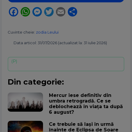
Facebook
WhatsApp
Messenger
Twitter
Email
Partajează
Cuvinte cheie:
zodia Leului
Data articol: 31/07/2026 (actualizat la: 31 iulie 2026)
Din categorie:
Mercur iese definitiv din
umbra retrogradă. Ce se
deblochează în viața ta după
6 august?
Ce trebuie să lași în urmă
înainte de Eclipsa de Soare