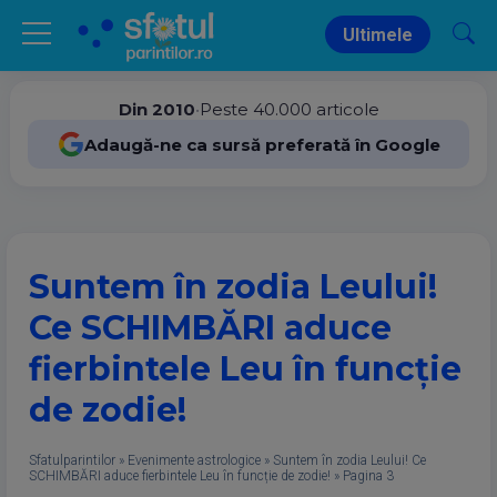
Ultimele
Din 2010
•
Peste 40.000 articole
Adaugă-ne ca sursă preferată în Google
Suntem în zodia Leului!
Ce SCHIMBĂRI aduce
fierbintele Leu în funcție
de zodie!
Sfatulparintilor
»
Evenimente astrologice
»
Suntem în zodia Leului! Ce
SCHIMBĂRI aduce fierbintele Leu în funcție de zodie!
»
Pagina 3