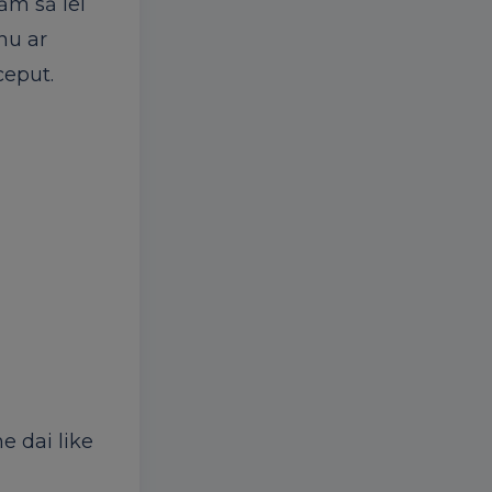
jăm să iei
nu ar
nceput.
ne dai like