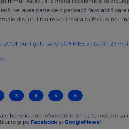
ști ritmul. Astăzi, ai o mână excelentă și te încura
tală, vei avea parte de o perioadă favorabilă care 
e actuale din jurul tău te vor inspira să faci un nou î
 ZODII sunt gata să își SCHIMBE viața din 27 mai
ânt
3
4
5
6
ate beneficia de informatiile din el, te invităm să 
ilor.ro și pe
Facebook
și
GoogleNews!