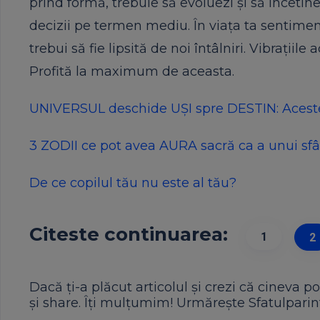
prind formă, trebuie să evoluezi și să încetine
decizii pe termen mediu. În viața ta sentimen
trebui să fie lipsită de noi întâlniri. Vibrațiil
Profită la maximum de aceasta.
UNIVERSUL deschide UȘI spre DESTIN: Aceste
3 ZODII ce pot avea AURA sacră ca a unui sf
De ce copilul tău nu este al tău?
Citeste continuarea:
1
2
Dacă ți-a plăcut articolul și crezi că cineva po
și share. Îți mulțumim! Urmărește Sfatulparint