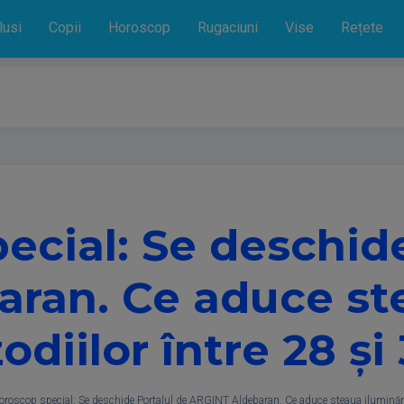
lusi
Copii
Horoscop
Rugaciuni
Vise
Rețete
ecial: Se deschide
ran. Ce aduce ste
iilor între 28 și
oroscop special: Se deschide Portalul de ARGINT Aldebaran. Ce aduce steaua iluminăr