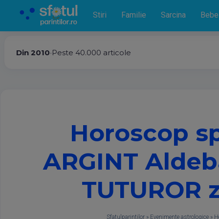
Stiri
Familie
Sarcina
Bebe
Din 2010
•
Peste 40.000 articole
Horoscop sp
ARGINT Aldeba
TUTUROR zod
Sfatulparintilor
»
Evenimente astrologice
»
H