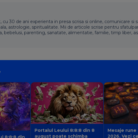
t, cu 30 de ani experienta in presa scrisa si online, comunicare si s
 astrologie, spiritualitate. Mii de articole scrise pentru sfatulpari
a, bebelusi, parenting, sanatate, alimentatie, familie, timp liber, as
e
Portalul Leului 8:8:8 din 8
Mesaje rune
august poate schimba
2026. Vezi c
ui 8:8:8 din