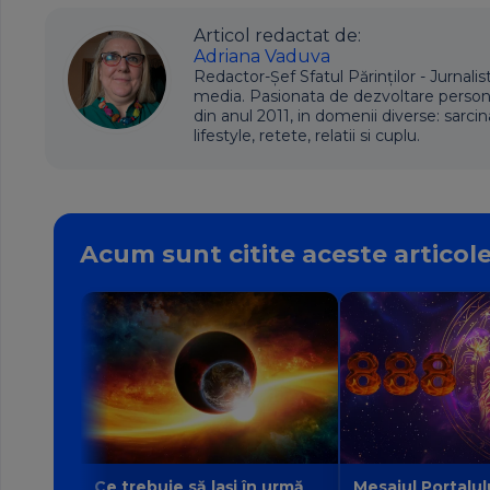
Articol redactat de:
Adriana Vaduva
Redactor-Șef Sfatul Părinților - Jurnalis
media. Pasionata de dezvoltare personala,
din anul 2011, in domenii diverse: sarcin
lifestyle, retete, relatii si cuplu.
Acum sunt citite aceste articol
Ce trebuie să lași în urmă
Mesajul Portalul