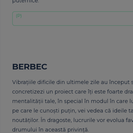
puternice.
BERBEC
Vibrațiile dificile din ultimele zile au începu
concretizezi un proiect care îți este foarte dr
mentalității tale, în special în modul în care l
pe care le cunoști puțin, vei vedea că ideile 
noutăților. În dragoste, lucrurile vor evolua fa
drumului în această privință.