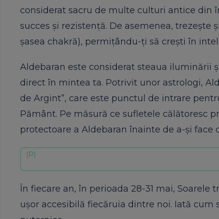
considerat sacru de multe culturi antice din
succes și rezistență. De asemenea, trezește și
șasea chakră), permițându-ți să crești în inteli
Aldebaran este considerat steaua iluminării și 
direct în mintea ta. Potrivit unor astrologi, 
de Argint”, care este punctul de intrare pent
Pământ. Pe măsură ce sufletele călătoresc pri
protectoare a Aldebaran înainte de a-și face 
În fiecare an, în perioada 28-31 mai, Soarele
ușor accesibilă fiecăruia dintre noi. Iată cum