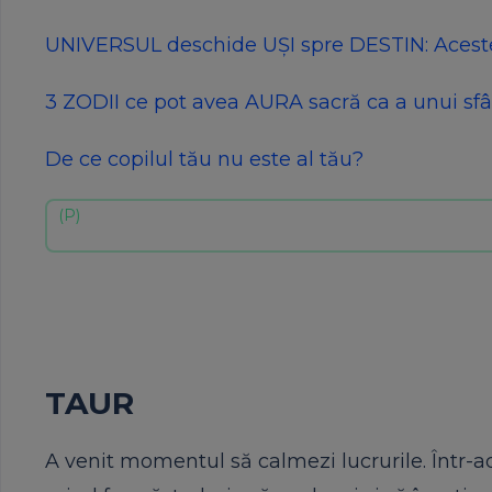
UNIVERSUL deschide UȘI spre DESTIN: Aceste
3 ZODII ce pot avea AURA sacră ca a unui sf
De ce copilul tău nu este al tău?
TAUR
A venit momentul să calmezi lucrurile. Într-ade