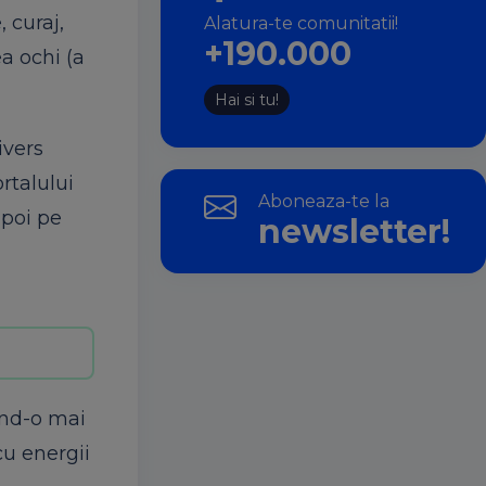
 curaj,
Alatura-te comunitatii!
+190.000
a ochi (a
Hai si tu!
ivers
rtalului
Aboneaza-te la
apoi pe
newsletter!
ând-o mai
cu energii