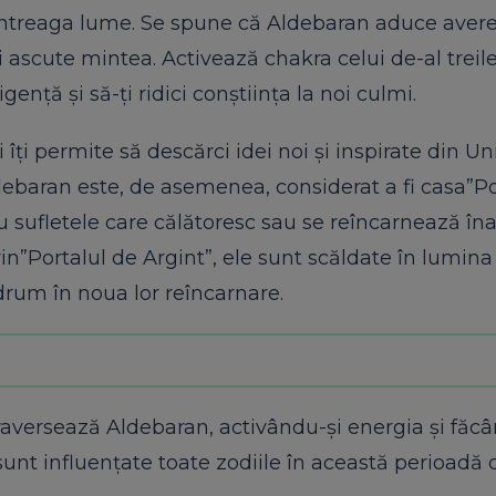
 întreaga lume. Se spune că Aldebaran aduce avere,
 ascute mintea. Activează chakra celui de-al treile
gență și să-ți ridici conștiința la noi culmi.
îți permite să descărci idei noi și inspirate din Un
Aldebaran este, de asemenea, considerat a fi casa”Po
ru sufletele care călătoresc sau se reîncarnează în
n”Portalul de Argint”, ele sunt scăldate în lumina
drum în noua lor reîncarnare.
 traversează Aldebaran, activându-și energia și făc
 sunt influențate toate zodiile în această perioadă 