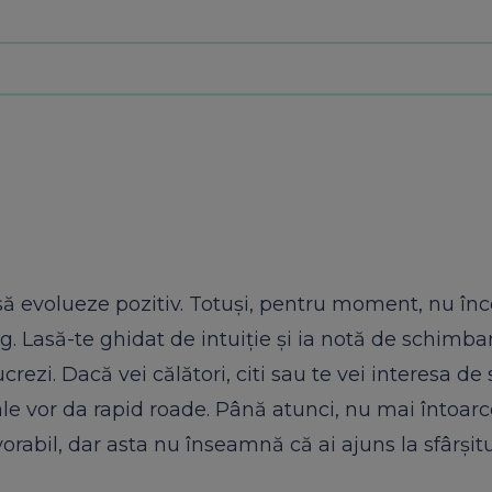
t să evolueze pozitiv. Totuși, pentru moment, nu în
ag. Lasă-te ghidat de intuiție și ia notă de schimba
ucrezi. Dacă vei călători, citi sau te vei interesa de
tale vor da rapid roade. Până atunci, nu mai întoar
vorabil, dar asta nu înseamnă că ai ajuns la sfârșit