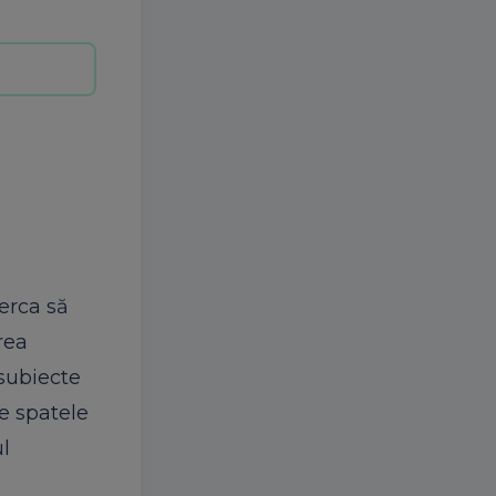
cerca să
rea
 subiecte
ce spatele
ul