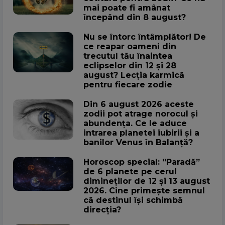
mai poate fi amânat
începând din 8 august?
Nu se întorc întâmplător! De
ce reapar oameni din
trecutul tău înaintea
eclipselor din 12 și 28
august? Lecția karmică
pentru fiecare zodie
Din 6 august 2026 aceste
zodii pot atrage norocul și
abundența. Ce le aduce
intrarea planetei iubirii și a
banilor Venus în Balanță?
Horoscop special: ”Paradă”
de 6 planete pe cerul
dimineților de 12 și 13 august
2026. Cine primește semnul
că destinul își schimbă
direcția?