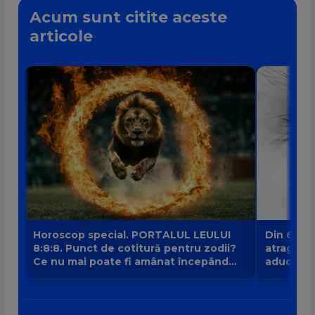
Acum sunt citite aceste
articole
Horoscop special. PORTALUL LEULUI
Din 6 au
8:8:8. Punct de cotitură pentru zodii?
atrage no
Ce nu mai poate fi amânat începând
aduce intr
din 8 august?
banilor V