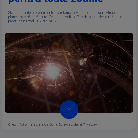
Sfatulparintilor
»
Evenimente astrologice
»
Horoscop special: Aliniere
planetară rară cu 6 astre. Ce aduce zodiilor Parada planetelor din 2 iunie
pentru toate zodiile
»
Pagina 3
Credit foto: Imagine de Julia Schwab de la Pixabay