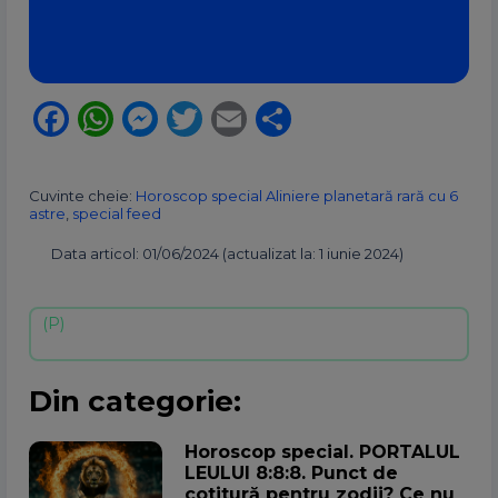
Facebook
WhatsApp
Messenger
Twitter
Email
Partajează
Cuvinte cheie:
Horoscop special Aliniere planetară rară cu 6
astre
,
special feed
Data articol: 01/06/2024 (actualizat la: 1 iunie 2024)
Din categorie:
Horoscop special. PORTALUL
LEULUI 8:8:8. Punct de
cotitură pentru zodii? Ce nu