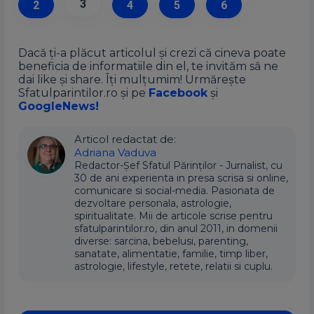
3
2
4
5
6
Dacă ți-a plăcut articolul și crezi că cineva poate
beneficia de informatiile din el, te invităm să ne
dai like și share. Îți mulțumim! Urmărește
Sfatulparintilor.ro și pe
Facebook
și
GoogleNews!
Articol redactat de:
Adriana Vaduva
Redactor-Șef Sfatul Părinților - Jurnalist, cu
30 de ani experienta in presa scrisa si online,
comunicare si social-media. Pasionata de
dezvoltare personala, astrologie,
spiritualitate. Mii de articole scrise pentru
sfatulparintilor.ro, din anul 2011, in domenii
diverse: sarcina, bebelusi, parenting,
sanatate, alimentatie, familie, timp liber,
astrologie, lifestyle, retete, relatii si cuplu.