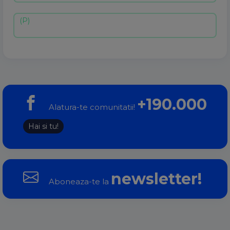
+190.000
Alatura-te comunitatii!
Hai si tu!
newsletter!
Aboneaza-te la