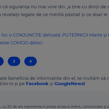
 că siguranța nu mai vine din „a ține cu dinții de c
a revelații legate de ce merită păstrat și ce doar 
 loc o CONJUNCȚIE delicată. PUTERNICII Marte și 
U este COMOD deloc!
3
4
ate beneficia de informatiile din el, te invităm să 
ilor.ro și pe
Facebook
și
GoogleNews!
t, cu 30 de ani experienta in presa scrisa si online, comunicare si s