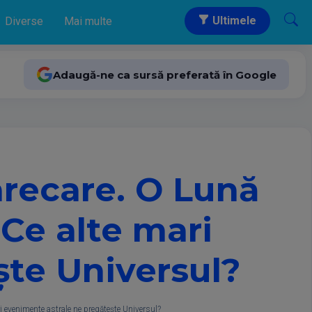
Ultimele
Diverse
Mai multe
Adaugă-ne ca sursă preferată în Google
arecare. O Lună
 Ce alte mari
ște Universul?
ri evenimente astrale ne pregătește Universul?