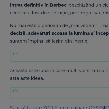
intrat definitiv în Berbec
, deschizând un cic
ceea ce a fost doar intuiție, presimțire sau d
Nu mai este o perioadă de „mai vedem”, „mai
decizii, adevăruri scoase la lumină și încep
suntem împinși să ieșim din inerție.
Aceasta este luna în care mulți vor simți că 
asta este ideea.
Știai că fiecare ZODIE are o culoare-OBSESI