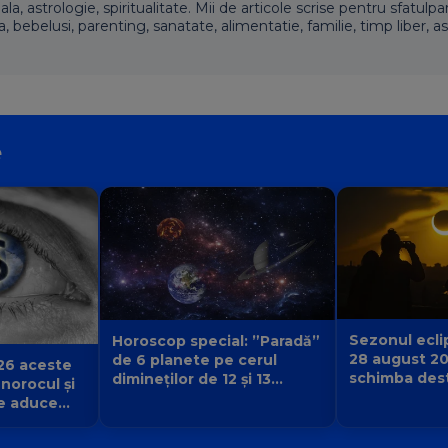
 astrologie, spiritualitate. Mii de articole scrise pentru sfatulpari
a, bebelusi, parenting, sanatate, alimentatie, familie, timp liber, as
e
Sezonul eclip
Horoscop special: ”Paradă”
28 august 2
de 6 planete pe cerul
26 aceste
schimba desti
dimineților de 12 și 13
 norocul și
urmă și ce v
august 2026. Cine primește
e aduce
începe pentr
semnul că destinul își
iubirii și a
schimbă direcția?
 Balanță?