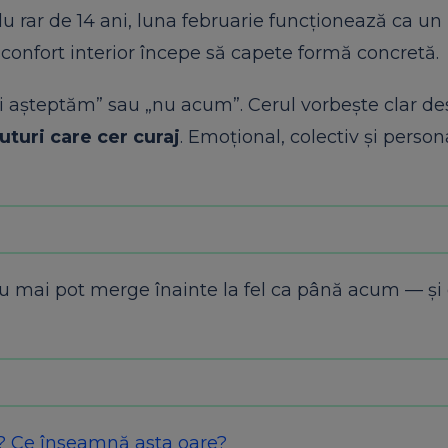
lu rar de 14 ani, luna februarie funcționează ca un
isconfort interior începe să capete formă concretă.
 așteptăm” sau „nu acum”. Cerul vorbește clar de
uturi care cer curaj
. Emoțional, colectiv și person
nu mai pot merge înainte la fel ca până acum — și
E? Ce înseamnă asta oare?