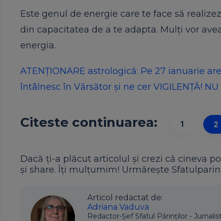
Este genul de energie care te face să realizezi
din capacitatea de a te adapta. Mulți vor ave
energia.
ATENȚIONARE astrologică: Pe 27 ianuarie are
întâlnesc în Vărsător și ne cer VIGILENȚĂ! N
Citeste continuarea:
1
2
Dacă ți-a plăcut articolul și crezi că cineva po
și share. Îți mulțumim! Urmărește Sfatulparint
Articol redactat de:
Adriana Vaduva
Redactor-Șef Sfatul Părinților - Jurnalis