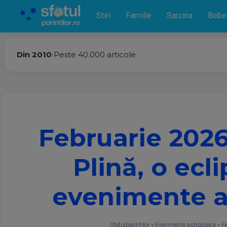
Stiri
Familie
Sarcina
Bebe
Din 2010
•
Peste 40.000 articole
Februarie 2026
Plină, o ecl
evenimente as
Sfatulparintilor
»
Evenimente astrologice
»
Fe