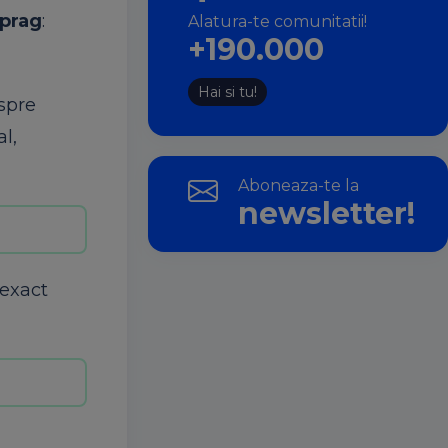
prag
:
Alatura-te comunitatii!
+190.000
Hai si tu!
spre
al,
Aboneaza-te la
newsletter!
 exact