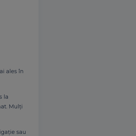
ai ales în
s la
at. Mulți
igație sau