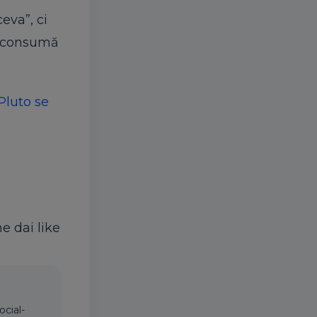
eva”, ci
le consumă
Pluto se
ne dai like
ocial-