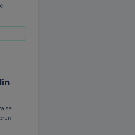
de
din
va se
cruri