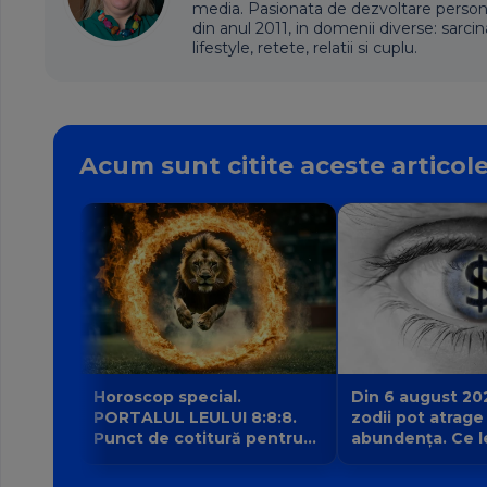
media. Pasionata de dezvoltare personala,
din anul 2011, in domenii diverse: sarcin
lifestyle, retete, relatii si cuplu.
Acum sunt citite aceste articol
Horoscop special.
Din 6 august 20
PORTALUL LEULUI 8:8:8.
zodii pot atrage
Punct de cotitură pentru
abundența. Ce l
zodii? Ce nu mai poate fi
intrarea planetei 
amânat începând din 8
banilor Venus în