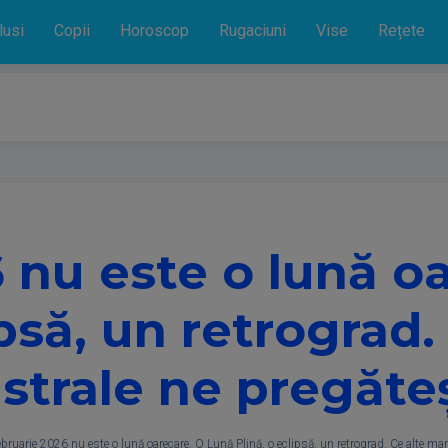
lusi
Copii
Horoscop
Rugaciuni
Vise
Rețete
 nu este o lună o
ipsă, un retrograd.
trale ne pregăte
bruarie 2026 nu este o lună oarecare. O Lună Plină, o eclipsă, un retrograd. Ce alte ma