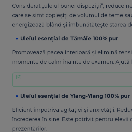
Considerat „uleiul bunei dispoziții”, reduce ne
care se simt copleșiți de volumul de teme sa
energizează blând și îmbunătățește starea de 
Uleiul esențial de Tămâie 100% pur
Promovează pacea interioară și elimină tens
momente de calm înainte de examen. Ajută la 
Uleiul esențial de Ylang-Ylang 100% pur
Eficient împotriva agitației și anxietății. R
încrederea în sine. Este potrivit pentru elevii
prezentărilor.