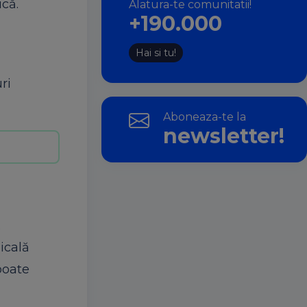
ică.
Alatura-te comunitatii!
+190.000
l
Hai si tu!
ri
Aboneaza-te la
newsletter!
.
icală
poate