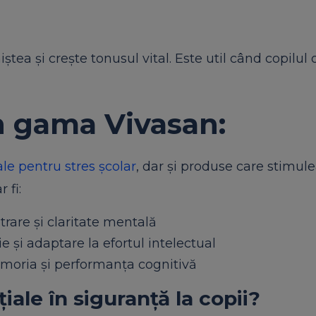
ștea și crește tonusul vital. Este util când copilul 
in gama Vivasan:
ale pentru stres școlar
, dar și produse care stimul
 fi:
rare și claritate mentală
 și adaptare la efortul intelectual
moria și performanța cognitivă
iale în siguranță la copii?