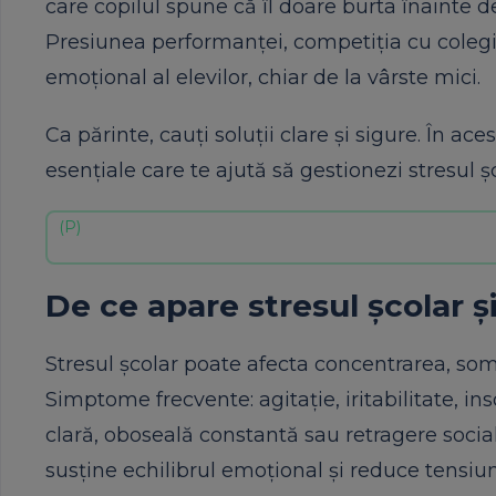
care copilul spune că îl doare burta înainte d
Presiunea performanței, competiția cu colegii
emoțional al elevilor, chiar de la vârste mici.
Ca părinte, cauți soluții clare și sigure. În ac
esențiale care te ajută să gestionezi stresul 
De ce apare stresul școlar 
Stresul școlar poate afecta concentrarea, somn
Simptome frecvente: agitație, iritabilitate, 
clară, oboseală constantă sau retragere soci
susține echilibrul emoțional și reduce tensiu