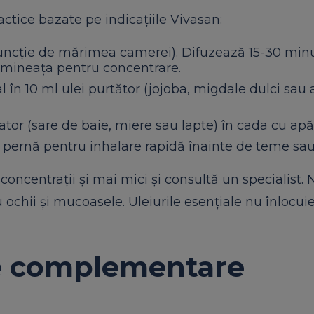
ctice bazate pe indicațiile Vivasan:
în funcție de mărimea camerei). Difuzează 15-30 min
 dimineața pentru concentrare.
al în 10 ml ulei purtător (jojoba, migdale dulci sau
ator (sare de baie, miere sau lapte) în cada cu apă
pe pernă pentru inhalare rapidă înainte de teme sau
 concentrații și mai mici și consultă un specialist. 
u ochii și mucoasele. Uleiurile esențiale nu înlocui
ale complementare