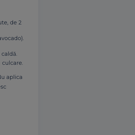
ute, de 2
 avocado).
 caldă.
 culcare.
Nu aplica
esc