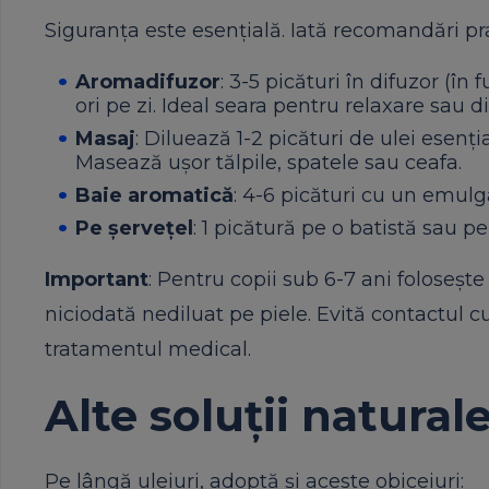
Siguranța este esențială. Iată recomandări pra
Aromadifuzor
: 3-5 picături în difuzor (
ori pe zi. Ideal seara pentru relaxare sau
Masaj
: Diluează 1-2 picături de ulei esenți
Masează ușor tălpile, spatele sau ceafa.
Baie aromatică
: 4-6 picături cu un emulg
Pe șervețel
: 1 picătură pe o batistă sau 
Important
: Pentru copii sub 6-7 ani folosește
niciodată nediluat pe piele. Evită contactul c
tratamentul medical.
Alte soluții natur
Pe lângă uleiuri, adoptă și aceste obiceiuri: