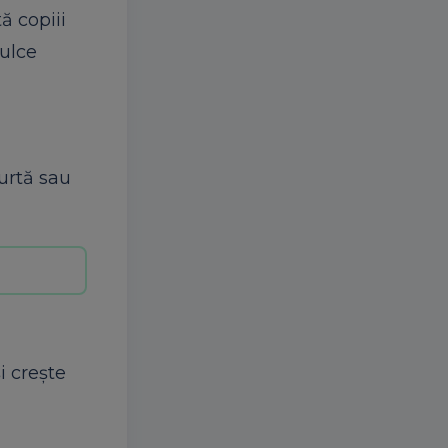
ă copiii
dulce
urtă sau
i crește