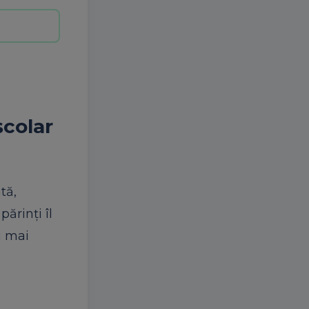
școlar
tă,
ărinți îl
i mai