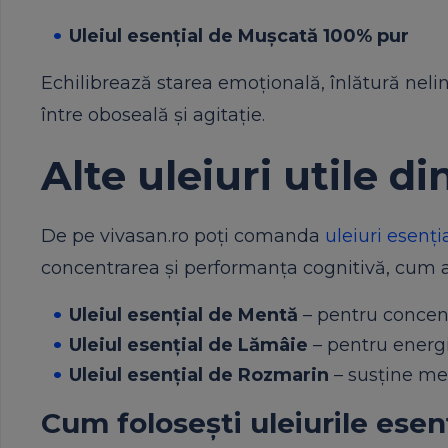
Uleiul esențial de Mușcată 100% pur
Echilibrează starea emoțională, înlătură nelini
între oboseală și agitație.
Alte uleiuri utile d
De pe vivasan.ro poți comanda
uleiuri esenți
concentrarea și performanța cognitivă, cum ar
Uleiul esențial de Mentă
– pentru concent
Uleiul esențial de Lămâie
– pentru energie
Uleiul esențial de Rozmarin
– susține me
Cum folosești uleiurile esenț