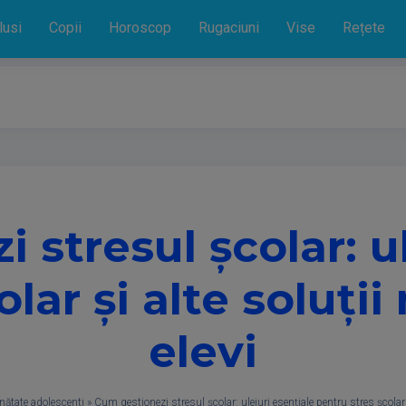
lusi
Copii
Horoscop
Rugaciuni
Vise
Rețete
 stresul școlar: ul
lar și alte soluți
elevi
nătate adolescenti
»
Cum gestionezi stresul școlar: uleiuri esențiale pentru stres școlar ș