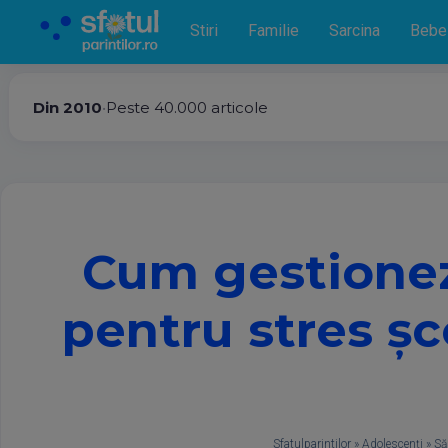
Stiri
Familie
Sarcina
Bebe
Din 2010
•
Peste 40.000 articole
Cum gestionezi
pentru stres șco
Sfatulparintilor
»
Adolescenți
»
Să