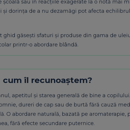
e școală sau în reacțiile exagerate la o notă mai m
 și dorința de a nu dezamăgi pot afecta echilibru
est ghid găsești sfaturi și produse din gama de uleiu
școlar printr-o abordare blândă.
și cum îl recunoaștem?
ul, apetitul și starea generală de bine a copilului
insomnie, dureri de cap sau de burtă fără cauză med
ală. O abordare naturală, bazată pe aromaterapie, 
nea, fără efecte secundare puternice.