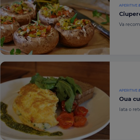
APERITIVE 
Ciuper
Va recoma
APERITIVE 
Oua cu 
Iata o ret