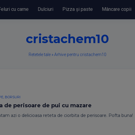
Feluri cu carne
Dulciuri
Pizza și paste
Mâncare copii
cristachem10
Retetele tale
»
Arhive pentru cristachem10
PE, BORSURI
ta de perisoare de pui cu mazare
tam azi o delicioasa reteta de ciorbita de perisoare. Pofta buna!