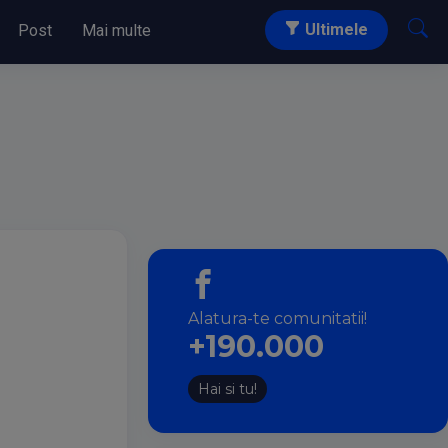
Ultimele
Post
Mai multe
Alatura-te comunitatii!
+190.000
Hai si tu!