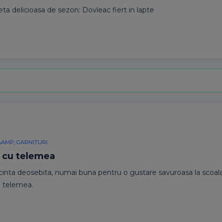
eta delicioasa de sezon: Dovleac fiert in lapte
&AMP; GARNITURI
j cu telemea
acinta deosebita, numai buna pentru o gustare savuroasa la scoala 
u telemea.