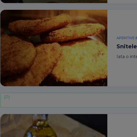
APERITIVE 
Snitele
Iata o int