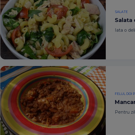
SALATE
Salata
Iata o de
FELUL DOI 
Mancar
Pentru zi