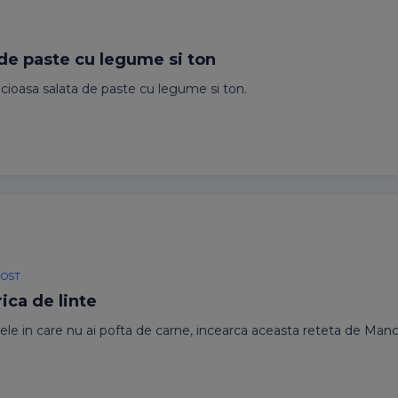
 de paste cu legume si ton
licioasa salata de paste cu legume si ton.
POST
ica de linte
lele in care nu ai pofta de carne, incearca aceasta reteta de Manca