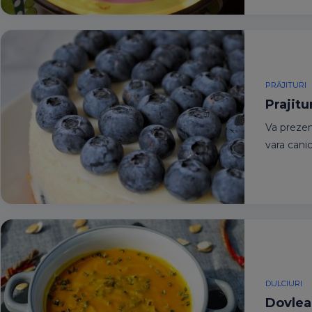
PRĂJITURI
Prajitu
Va prezen
vara canic
DULCIURI
Dovleac