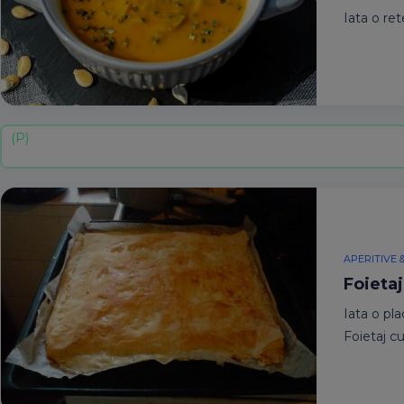
Iata o ret
APERITIVE 
Foieta
Iata o pl
Foietaj c