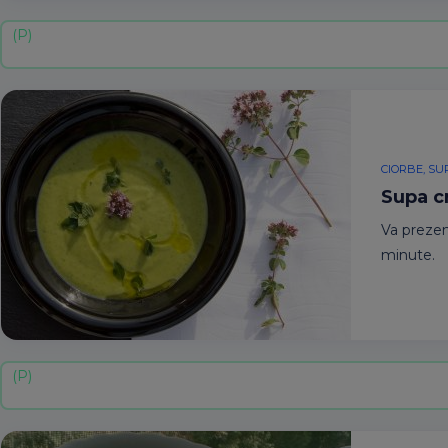
CIORBE, SU
Supa c
Va prezen
minute.