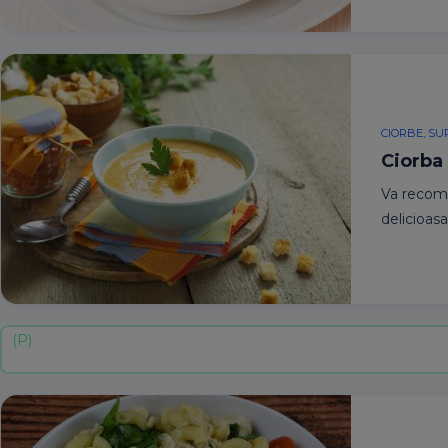
CIORBE, SU
Ciorba 
Va recoma
delicioasa