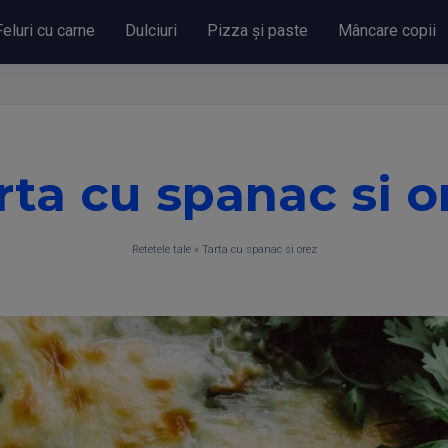
Feluri cu carne
Dulciuri
Pizza și paste
Mâncare copii
rta cu spanac si o
Retetele tale
»
Tarta cu spanac si orez