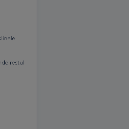
linele
nde restul