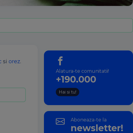
c
si
orez
.
Alatura-te comunitatii!
+190.000
Hai si tu!
Aboneaza-te la
newsletter!