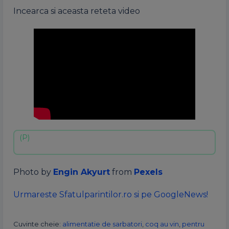
Incearca si aceasta reteta video
Photo by
Engin Akyurt
from
Pexels
Urmareste Sfatulparintilor.ro si pe GoogleNews!
Cuvinte cheie:
alimentatie de sarbatori
,
coq au vin
,
pentru