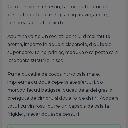
Cu o zi inainte de festin, tai cocosul in bucati –
pieptul si pulpele merg la coq au vin, aripile,
spinarea si gatul, la ciorba.
Acum sa va zic un secret: pentru si mai multa
aroma, imparte in doua si ciocanele, si pulpele
superioare. Taind prin os, maduva o sa poata sa-si
lase toate sucurile in sos.
Pune bucatile de cocos intr-o oala mare,
impreuna cu doua cepe taiate sferturi, doi
morcovi facuti betigase, bucati de ardei gras, o
crenguta de cimbru si doua foi de dafin. Acopera
totul cu vin rosu, pune un capac si da oala la
frigider, macar douaspe ceasuri.