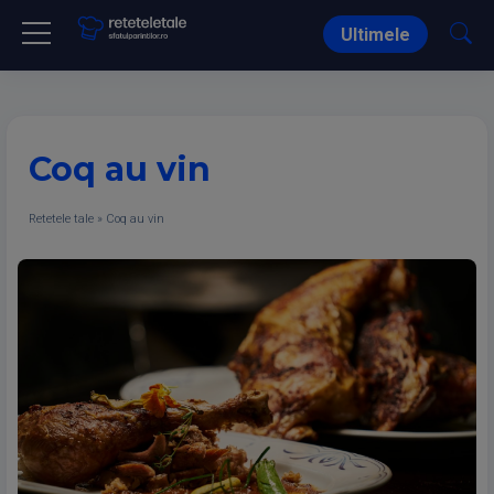
Ultimele
Coq au vin
Retetele tale
»
Coq au vin