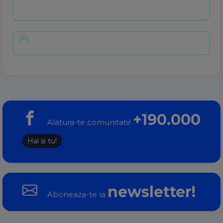
+190.000
Alatura-te comunitatii!
Hai si tu!
newsletter!
Aboneaza-te la