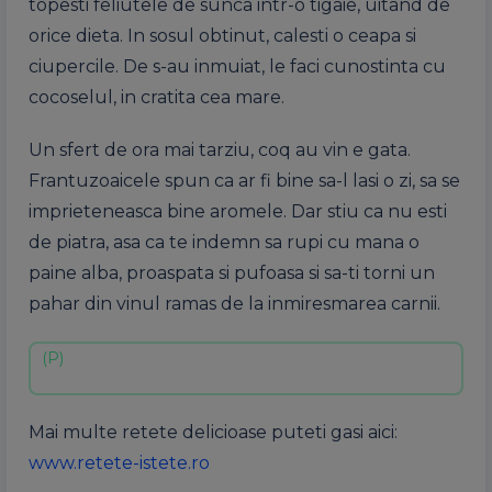
topesti feliutele de sunca intr-o tigaie, uitand de
orice dieta. In sosul obtinut, calesti o ceapa si
ciupercile. De s-au inmuiat, le faci cunostinta cu
cocoselul, in cratita cea mare.
Un sfert de ora mai tarziu, coq au vin e gata.
Frantuzoaicele spun ca ar fi bine sa-l lasi o zi, sa se
imprieteneasca bine aromele. Dar stiu ca nu esti
de piatra, asa ca te indemn sa rupi cu mana o
paine alba, proaspata si pufoasa si sa-ti torni un
pahar din vinul ramas de la inmiresmarea carnii.
Mai multe retete delicioase puteti gasi aici:
www.retete-istete.ro