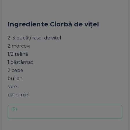
Ingrediente Ciorbă de vițel
2-3 bucăți rasol de vițel
2 morcovi
1/2 țelină
1 păstârnac
2 cepe
bulion
sare
pătrunjel