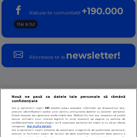
+190.000
Alatura-te comunitatii!
Hai si tu!
newsletter!
Aboneaza-te la
Despre noi
Contact
Termeni si conditii
Nouă ne pasă ca datele tale personale să rămână
confidențiale
Noi și partenerii noștri
961
stocăm și/sau accesăm informații pe dispozitivul dvs.,
Politica datelor personale
Politica cookies
precum identificatorii cookie unici pentru prelucrarea datelor cu caracter personal.
Puteți accepta sau gestiona preferințele dvs. făcând clic mai jos, respectiv vă puteți
opune utilizării unui interes legitim în orice moment pe pagina cu politica de
confidențialitate. Aceste alegeri vor fi raportate partenerilor noștri și nu vă vor afecta
navigarea.
Mai multe detalii
Ultimele 100 de rețete
Noi si partenerii nostri (retelele de socializare si agentiile de publicitate partenere,
precum si furnizorii nostri de servicii de date analitice) prelucram date pentru a