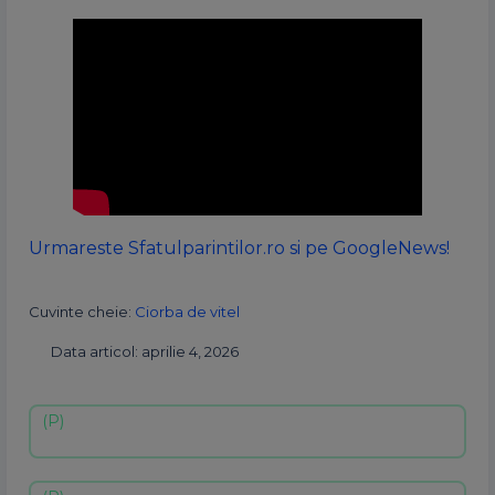
Urmareste Sfatulparintilor.ro si pe GoogleNews!
Cuvinte cheie:
Ciorba de vitel
Data articol: aprilie 4, 2026