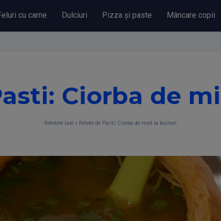
Feluri cu carne
Dulciuri
Pizza și paste
Mâncare copii
asti: Ciorba de mi
Retetele tale
»
Retete de Pasti: Ciorba de miel la bostan