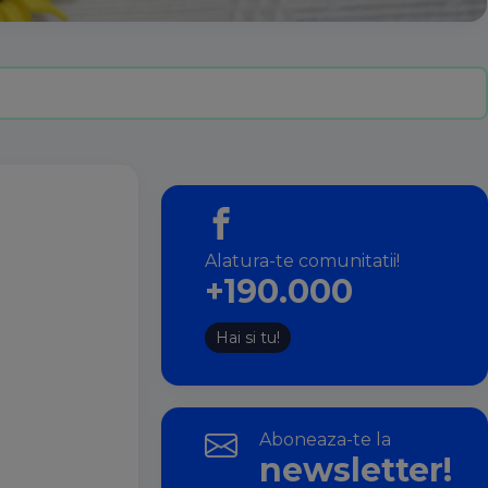
Alatura-te comunitatii!
+190.000
Hai si tu!
Aboneaza-te la
newsletter!