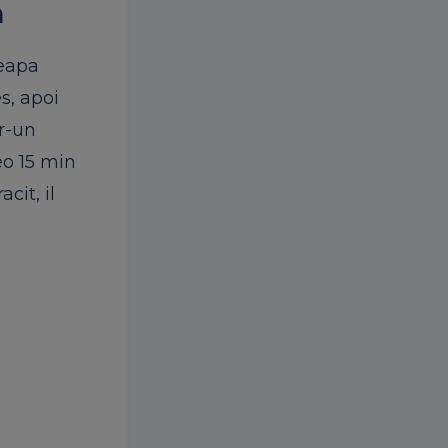
n
ceapa
s, apoi
r-un
eo 15 min
cit, il