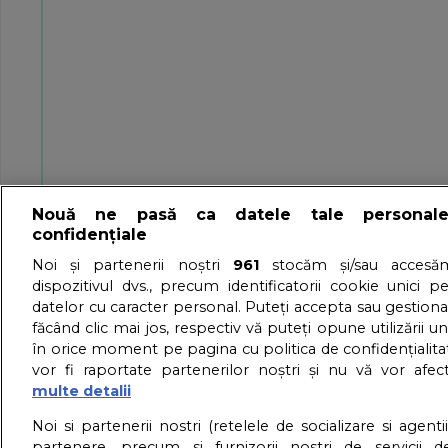
Nouă ne pasă ca datele tale personal
confidențiale
Noi și partenerii noștri
961
stocăm și/sau accesăm
dispozitivul dvs., precum identificatorii cookie unici p
datelor cu caracter personal. Puteți accepta sau gestiona
făcând clic mai jos, respectiv vă puteți opune utilizării un
în orice moment pe pagina cu politica de confidențialitat
vor fi raportate partenerilor noștri și nu vă vor afec
multe detalii
Despre noi
Contact
Termen
Noi si partenerii nostri (retelele de socializare si agenti
partenere, precum si furnizorii nostri de servicii de