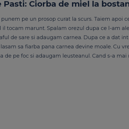
Pasti: Ciorba de miel la bosta
e punem pe un prosop curat la scurs. Taiem apoi 
ul il tocam marunt. Spalam orezul dupa ce l-am ale
raful de sare si adaugam carnea. Dupa ce a dat int
e lasam sa fiarba pana carnea devine moale. Cu vr
 de pe foc si adaugam leusteanul. Cand s-a mai ra