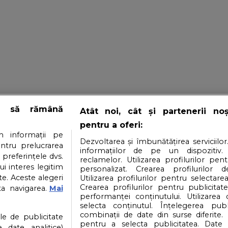
e să rămână
Atât noi, cât și partenerii no
pentru a oferi:
 informații pe
Dezvoltarea și îmbunătățirea serviciilor
entru prelucrarea
informațiilor de pe un dispozitiv.
 preferințele dvs.
reclamelor. Utilizarea profilurilor pen
ui interes legitim
personalizat. Crearea profilurilor d
e. Aceste alegeri
Utilizarea profilurilor pentru selectarea
Crearea profilurilor pentru publicitat
ta navigarea.
Mai
performanței conținutului. Utilizarea
selecta conținutul. Înțelegerea publi
i si conditii
Politica datelor personale
Politica
combinații de date din surse diferite. 
ile de publicitate
pentru a selecta publicitatea. Date 
 date analitice)