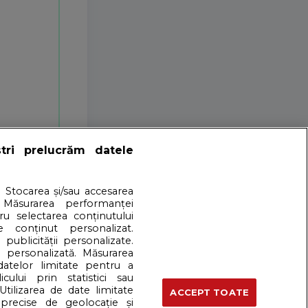
ștri prelucrăm datele
. Stocarea și/sau accesarea
 Măsurarea performanței
tru selectarea conținutului
e conținut personalizat.
 publicității personalizate.
e personalizată. Măsurarea
 datelor limitate pentru a
cului prin statistici sau
 cookies
Ultimele 100 de rețete
Utilizarea de date limitate
ACCEPT TOATE
precise de geolocație și