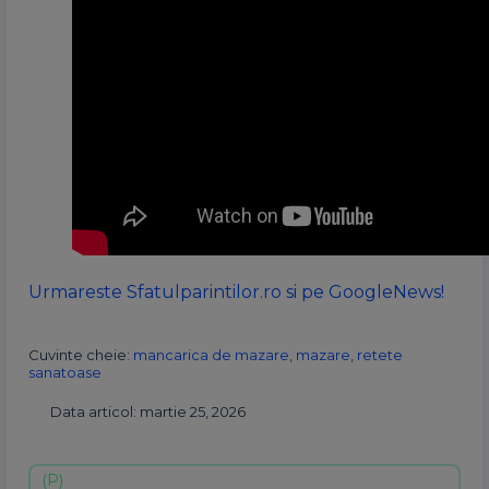
Urmareste Sfatulparintilor.ro si pe GoogleNews!
Cuvinte cheie:
mancarica de mazare
,
mazare
,
retete
sanatoase
Data articol: martie 25, 2026