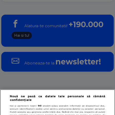
+190.000
Alatura-te comunitatii!
Hai si tu!
newsletter!
Aboneaza-te la
Despre noi
Contact
Termeni si conditii
Nouă ne pasă ca datele tale personale să rămână
confidențiale
Noi și partenerii noștri
961
stocăm și/sau accesăm informații pe dispozitivul dvs.,
Politica datelor personale
Politica cookies
precum identificatorii cookie unici pentru prelucrarea datelor cu caracter personal.
Puteți accepta sau gestiona preferințele dvs. făcând clic mai jos, respectiv vă puteți