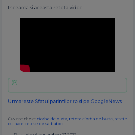
Incearca si aceasta reteta video
Urmareste Sfatulparintilor.ro si pe GoogleNews!
Cuvinte cheie:
ciorba de burta
,
reteta ciorba de burta
,
retete
culinare
,
retete de sarbatori
Data articol: decembrie 27, 2022