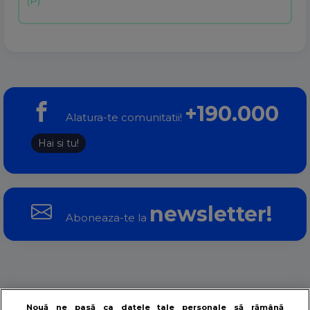
+190.000
Alatura-te comunitatii!
Hai si tu!
newsletter!
Aboneaza-te la
Despre noi
Contact
Termeni si conditii
Nouă ne pasă ca datele tale personale să rămână