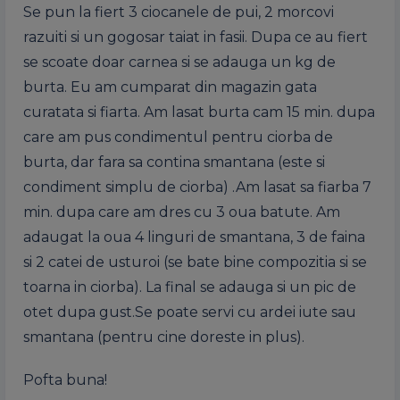
Se pun la fiert 3 ciocanele de pui, 2 morcovi
razuiti si un gogosar taiat in fasii. Dupa ce au fiert
se scoate doar carnea si se adauga un kg de
burta. Eu am cumparat din magazin gata
curatata si fiarta. Am lasat burta cam 15 min. dupa
care am pus condimentul pentru ciorba de
burta, dar fara sa contina smantana (este si
condiment simplu de ciorba) .Am lasat sa fiarba 7
min. dupa care am dres cu 3 oua batute. Am
adaugat la oua 4 linguri de smantana, 3 de faina
si 2 catei de usturoi (se bate bine compozitia si se
toarna in ciorba). La final se adauga si un pic de
otet dupa gust.Se poate servi cu ardei iute sau
smantana (pentru cine doreste in plus).
Pofta buna!