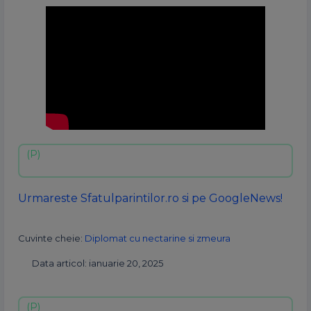
Urmareste Sfatulparintilor.ro si pe GoogleNews!
Cuvinte cheie:
Diplomat cu nectarine si zmeura
Data articol: ianuarie 20, 2025