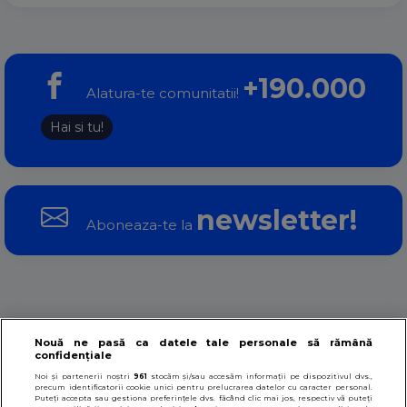
+190.000
Alatura-te comunitatii!
Hai si tu!
newsletter!
Aboneaza-te la
Despre noi
Contact
Termeni si conditii
Nouă ne pasă ca datele tale personale să rămână
confidențiale
Noi și partenerii noștri
961
stocăm și/sau accesăm informații pe dispozitivul dvs.,
Politica datelor personale
Politica cookies
precum identificatorii cookie unici pentru prelucrarea datelor cu caracter personal.
Puteți accepta sau gestiona preferințele dvs. făcând clic mai jos, respectiv vă puteți