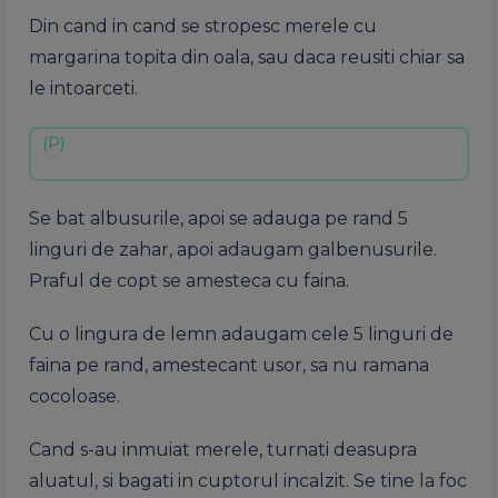
Din cand in cand se stropesc
merele
cu
margarina
topita din
oala
,
sau
daca reusiti chiar
sa
le intoarceti.
Se bat albusurile, apoi se adauga pe rand 5
linguri de zahar, apoi adaugam galbenusurile.
Praful de copt se amesteca cu faina.
Cu o lingura de lemn adaugam cele 5 linguri de
faina pe rand, amestecant usor, sa nu ramana
cocoloase.
Cand s-au inmuiat merele, turnati deasupra
aluatul, si bagati in cuptorul incalzit. Se tine la foc