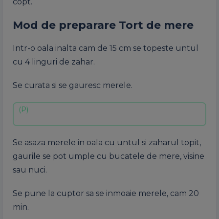
copt
.
Mod de
preparare
Tort de mere
Intr-o
oala
inalta
cam de 15 cm se
topeste
untul
cu 4
linguri
de
zahar
.
Se
curata
si
se
gauresc
merele
.
Se
asaza
merele
in
oala
cu untul
si
zaharul
topit
,
gaurile
se pot
umple
cu
bucatele
de mere,
visine
sau
nuci
.
Se
pune
la
cuptor
sa
se
inmoaie
merele
, cam 20
min.