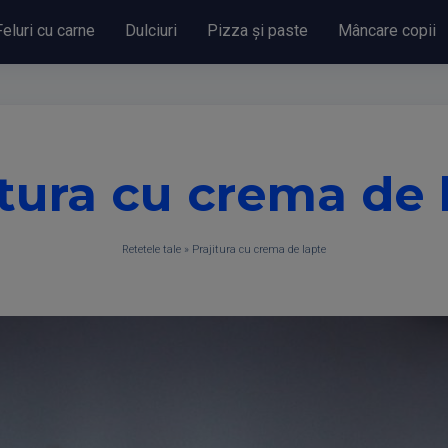
Feluri cu carne
Dulciuri
Pizza și paste
Mâncare copii
itura cu crema de 
Retetele tale
»
Prajitura cu crema de lapte