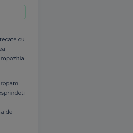
tecate cu
ea
ompozitia
siropam
sprindeti
ma
de