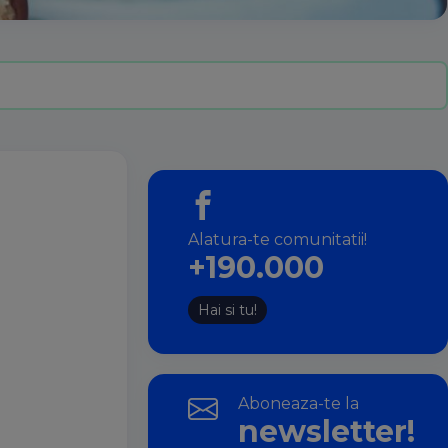
Alatura-te comunitatii!
+190.000
Hai si tu!
Aboneaza-te la
newsletter!