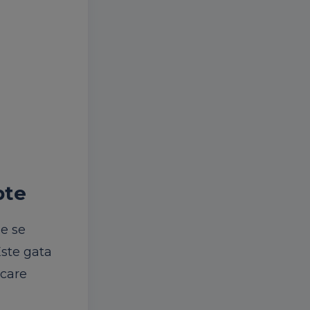
pte
ne
se
ste
gata
care