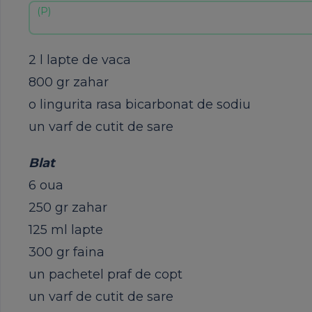
2 l
lapte
de
vaca
800
gr
zahar
o
lingurita
rasa
bicarbonat
de
sodiu
un
varf
de
cutit
de
sare
Blat
6
oua
250
gr
zahar
125 ml
lapte
300
gr
faina
un
pachetel
praf
de
copt
un
varf
de
cutit
de
sare