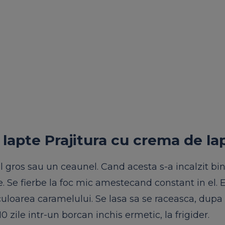
e
lapte Prajitura cu crema de la
l
gros
sau
un
ceaunel
.
Cand
acesta
s-a
incalzit
bi
e
. Se
fierbe
la
foc
mic
amestecand
constant in el.
E
culoarea
caramelului
. Se
lasa
sa
se
raceasca
,
dupa
 zile intr-un borcan inchis ermetic, la frigider.