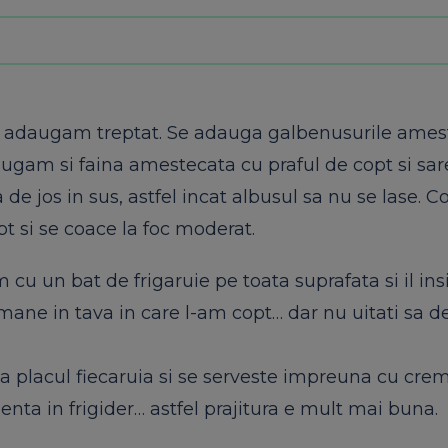
l adaugam treptat. Se
adauga
galbenusurile ames
daugam
si
faina
amestecata cu
praful
de
copt
si
sar
de jos in sus, astfel incat albusul
sa
nu se lase. C
pt
si
se coace la
foc
moderat.
am cu un bat de frigaruie pe toata suprafata
si
il in
amane in tava in care l-am
copt
… dar nu uitati
sa
de
a
placul fiecaruia
si
se serveste impreuna cu
cre
enta in frigider… astfel prajitura e mult mai buna.