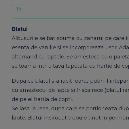
Blatul
Albusurile se bat spuma cu
zaharul
pe care i
esenta
de
vanilie
si
se incorporeaza usor. A
alternand cu laptele. Se amesteca cu o paleta 
se toarna
intr-o
tava tapetata cu hartie de
co
Dupa ce blatul s-a racit foarte putin il intep
cu amestecul de
lapte
si
frisca
rece (blatul r
de pe el hartia de
copt
).
Se
lasa
la rece,
dupa
care se portioneaza
dup
lapte
. Blatul insiropat trebuie tinut in perman