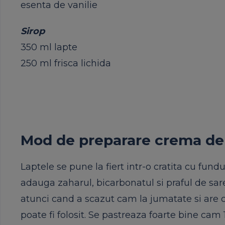
esenta
de
vanilie
Sirop
350 ml
lapte
250 ml
frisca
lichida
Mod de preparare
crema
d
Laptele
se
pune
la
fiert
intr-o
cratita
cu
fundu
adauga
zaharul
,
bicarbonatul
si
praful
de
sar
atunci
cand
a
scazut
cam la
jumatate
si
are
poate
fi folosit. Se pastreaza foarte
bine
cam 10