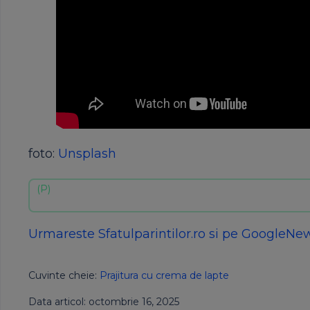
foto:
Unsplash
Urmareste Sfatulparintilor.ro si pe GoogleNe
Cuvinte cheie:
Prajitura cu crema de lapte
Data articol: octombrie 16, 2025