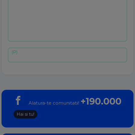
+190.000
Alatura-te comunitatii!
Hai si tu!