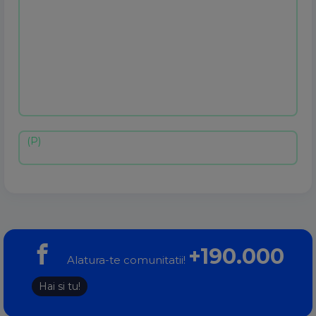
+190.000
Alatura-te comunitatii!
Hai si tu!