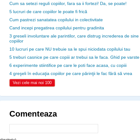
Cum sa setezi reguli copiilor, fara sa ii fortezi! Da, se poate!
5 lucruri de care copiilor le poate fi frică
Cum pastrezi sanatatea copilului in colectivitate
Cand incepi pregatirea copilului pentru gradinita
3 greseli involuntare ale parintilor, care distrug increderea de sine
copiilor
10 lucruri pe care NU trebuie sa le spui niciodata copilului tau
5 treburi casnice pe care copiii ar trebui sa le faca. Ghid pe varste
6 experimente stiintifice pe care le poti face acasa, cu copiii
4 greşeli în educaţia copiilor pe care părinţii le fac fără să vrea
Vezi cele mai noi 100
Comenteaza
ligatoriu)