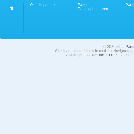
Opiniile parintilor
Partener:
Part
Depositphotos.com
© 2026
SfatulParint
Sfatulparintilor.ro foloseste cookies. Navigarea p
Afla despre cookies
aici
.
GDPR – Confident