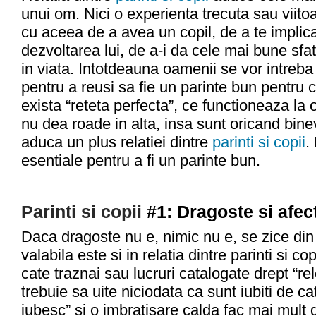
unui om. Nici o experienta trecuta sau viit
cu aceea de a avea un copil, de a te implica
dezvoltarea lui, de a-i da cele mai bune sfatu
in viata. Intotdeauna oamenii se vor intre
pentru a reusi sa fie un parinte bun pentru 
exista “reteta perfecta”, ce functioneaza la 
nu dea roade in alta, insa sunt oricand bine
aduca un plus relatiei dintre
parinti si copii
.
esentiale pentru a fi un parinte bun.
Parinti si copii
#1: Dragoste si afec
Daca dragoste nu e, nimic nu e, se zice din 
valabila este si in relatia dintre parinti si cop
cate traznai sau lucruri catalogate drept “rele
trebuie sa uite niciodata ca sunt iubiti de ca
iubesc” si o imbratisare calda fac mai mult 