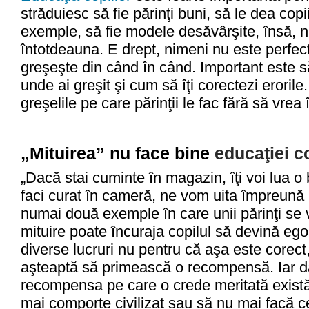
străduiesc să fie părinţi buni, să le dea cop
exemple, să fie modele desăvârşite, însă, 
întotdeauna. E drept, nimeni nu este perfec
greşeşte din când în când. Important este s
unde ai greşit şi cum să îţi corectezi erorile
greşelile pe care părinţii le fac fără să vrea
„Mituirea” nu face bine
educaţiei co
„Dacă stai cuminte în magazin, îţi voi lua
faci curat în cameră, ne vom uita împreună l
numai două exemple în care unii părinţi se 
mituire poate încuraja copilul să devină egoi
diverse lucruri nu pentru că aşa este corect
aşteaptă să primească o recompensă. Iar d
recompensa pe care o crede meritată există
mai comporte civilizat sau să nu mai facă c