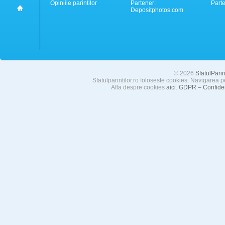
Opiniile parintilor
Partener:
Part
Depositphotos.com
© 2026
SfatulParint
Sfatulparintilor.ro foloseste cookies. Navigarea p
Afla despre cookies
aici
.
GDPR – Confident