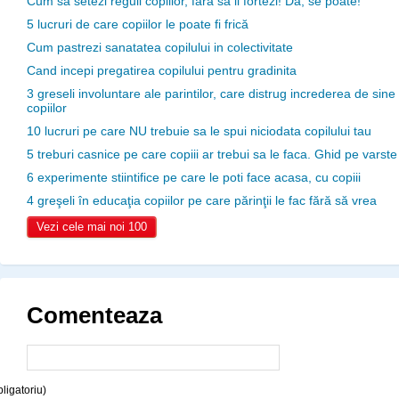
Cum sa setezi reguli copiilor, fara sa ii fortezi! Da, se poate!
5 lucruri de care copiilor le poate fi frică
Cum pastrezi sanatatea copilului in colectivitate
Cand incepi pregatirea copilului pentru gradinita
3 greseli involuntare ale parintilor, care distrug increderea de sine
copiilor
10 lucruri pe care NU trebuie sa le spui niciodata copilului tau
5 treburi casnice pe care copiii ar trebui sa le faca. Ghid pe varste
6 experimente stiintifice pe care le poti face acasa, cu copiii
4 greşeli în educaţia copiilor pe care părinţii le fac fără să vrea
Vezi cele mai noi 100
Comenteaza
ligatoriu)